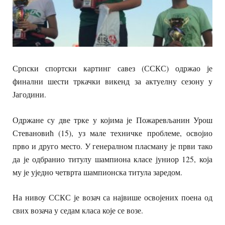
Српски спортски картинг савез (ССКС) одржао је
финални шести тркачки викенд за актуелну сезону у
Јагодини.
Одржане су две трке у којима је Пожаревљанин Урош
Стевановић (15), уз мале техничке проблеме, освојио
прво и друго место. У генералном пласману је први тако
да је одбранио титулу шампиона класе јуниор 125, која
му је уједно четврта шампионска титула заредом.
На нивоу ССКС је возач са највише освојених поена од
свих возача у седам класа које се возе.