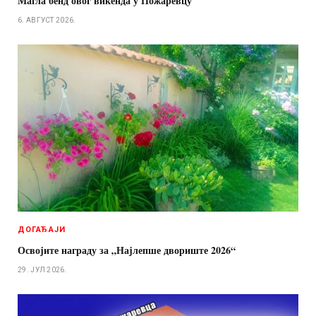
Магла бенд овог викенда у Пожаревцу
6. АВГУСТ 2026.
ДОГАЂАЈИ
Освојите награду за „Најлепше двориште 2026“
29. ЈУЛ 2026.