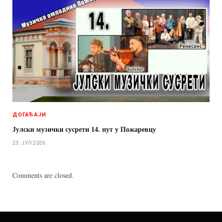
ДОГАЂАЈИ
Јулски музички сусрети 14. пут у Пожаревцу
23. ЈУЛ 2026.
Comments are closed.