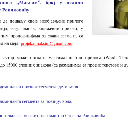
описа „Максим”, број у целини
у Раичковићу.
и да пошаљу своје необјављене прилоге
зија, есеј, чланак, књижевни приказ), у
еним пропозицијама за сваки сегмент, са
м на мејл:
projekatmaksim@gmail.com
.
ан аутор може послати максимално три прилога (Word, Tim
до 15000 словних знакова (са размацима) за прозне текстове и д
доминанта прозног сегмента: детињство.
доминанта сегмента за поезију: вода.
истичког сегмента: стваралаштво Стевана Раичковића