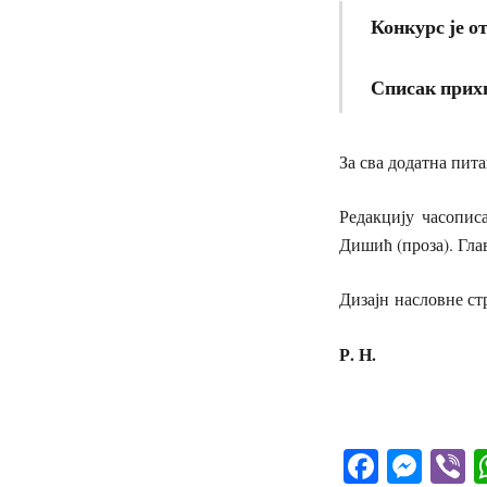
Конкурс је от
Списак прихв
За сва додатна пит
Редакцију часопис
Дишић (проза). Гла
Дизајн насловне ст
Р. Н.
Facebo
Mes
V