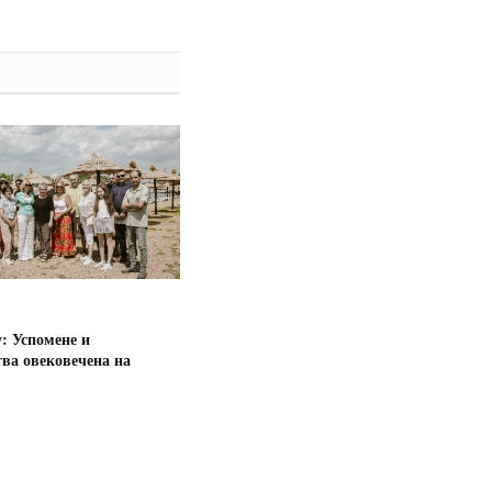
: Успомене и
ва овековечена на