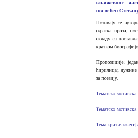
књижевног час
посвећен Стеван
Позивају се аутор
(кратка проза, пое
складу са постављ
кратком биографијо
Пропозиције: јед
ћирилица), дужине 
за поезију.
Тематско-мотивска 
Тематско-мотивска 
Тема критичко-есеј