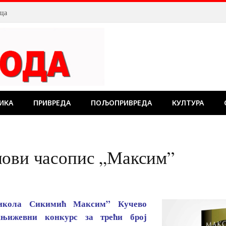
лца
ИКА
ПРИВРЕДА
ПОЉОПРИВРЕДА
КУЛТУРА
нови часопис „Максим”
икола Сикимић Максим” Кучево
књижевни конкурс за трећи број