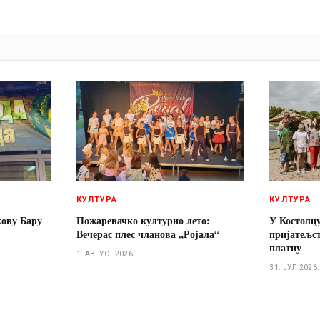
И
КУЛТУРА
КУЛТУРА
кову Бару
Пожаревачко културно лето:
У Костолцу
Вечерас плес чланова „Ројала“
пријатељст
платну
1. АВГУСТ 2026.
31. ЈУЛ 2026.