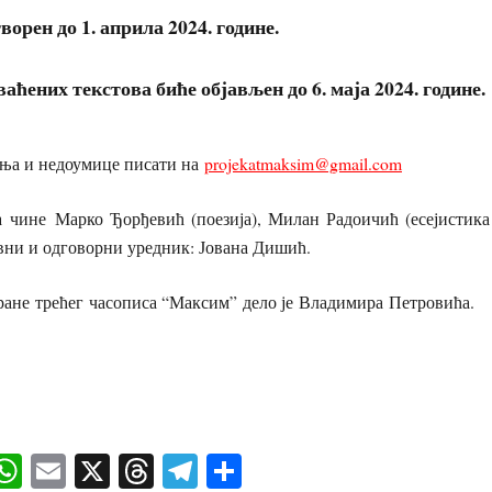
ворен до 1. априла 2024. године.
аћених текстова биће објављен до 6. маја 2024. године.
ања и недоумице писати на
projekatmaksim@gmail.com
а чине Марко Ђорђевић (поезија), Милан Радоичић (есејистика 
вни и одговорни уредник: Јована Дишић.
ране трећег часописа “Максим” дело је Владимира Петровића.
ok
senger
iber
WhatsApp
Email
X
Threads
Telegram
Share