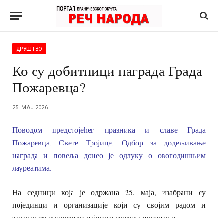
ДРУШТВО
Ко су добитници награда Града
Пожаревца?
25. МАЈ 2026.
Поводом предстојећег празника и славе Града
Пожаревца, Свете Тројице, Одбор за додељивање
награда и повеља донео је одлуку о овогодишњим
лауреатима.
На седници која је одржана 25. маја, изабрани су
појединци и организације који су својим радом и
залагањем заслужили највиша градска признања.