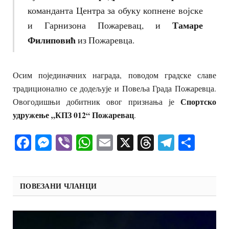
команданта Центра за обуку копнене војске
Тамаре
и Гарнизона Пожаревац, и
Филиповић
из Пожаревца.
Осим појединачних награда, поводом градске славе
традиционално се додељује и Повеља Града Пожаревца.
Спортско
Овогодишњи добитник овог признања је
удружење „КПЗ 012“ Пожаревац
.
Facebook
Messenger
Viber
WhatsApp
Email
X
Threads
Telegra
Shar
ПОВЕЗАНИ ЧЛАНЦИ