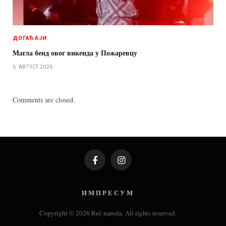
ДОГАЂАЈИ
Магла бенд овог викенда у Пожаревцу
6. АВГУСТ 2026.
Comments are closed.
Facebook
Instagram
И М П Р Е С У М
Copyright © 2026 Reč naroda. All rights reserved.