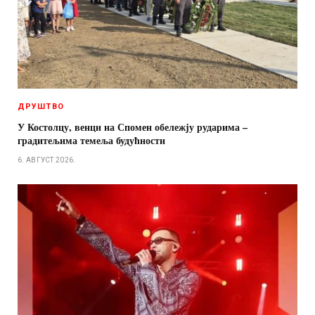
ДРУШТВО
У Костолцу, венци на Спомен обележју рударима –
градитељима темеља будућности
6. АВГУСТ 2026.