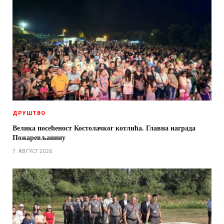
ДРУШТВО
Велика посећеност Костолачког котлића. Главна награда
Пожаревљанину
7. АВГУСТ 2026.