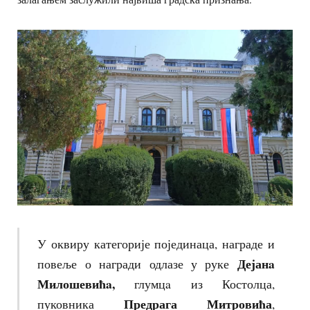
У оквиру категорије појединаца, награде и
Дејанa
повеље о награди одлазе у руке
Милошевићa,
глумцa из Костолца,
Предрага Митровића
пуковника
,