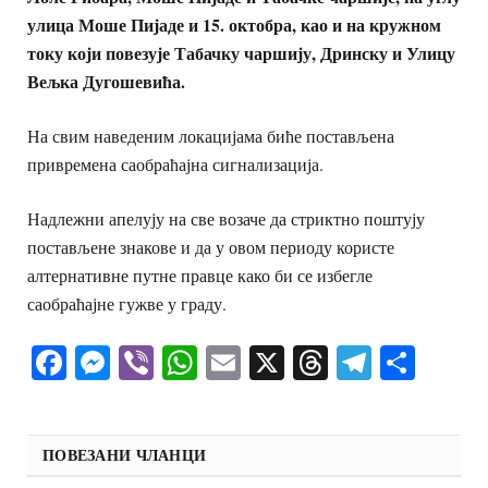
улица Моше Пијаде и 15. октобра, као и на кружном
току који повезује Табачку чаршију, Дринску и Улицу
Вељка Дугошевића.
На свим наведеним локацијама биће постављена
привремена саобраћајна сигнализација.
Надлежни апелују на све возаче да стриктно поштују
постављене знакове и да у овом периоду користе
алтернативне путне правце како би се избегле
саобраћајне гужве у граду.
Facebook
Messenger
Viber
WhatsApp
Email
X
Threads
Telegra
Shar
ПОВЕЗАНИ ЧЛАНЦИ