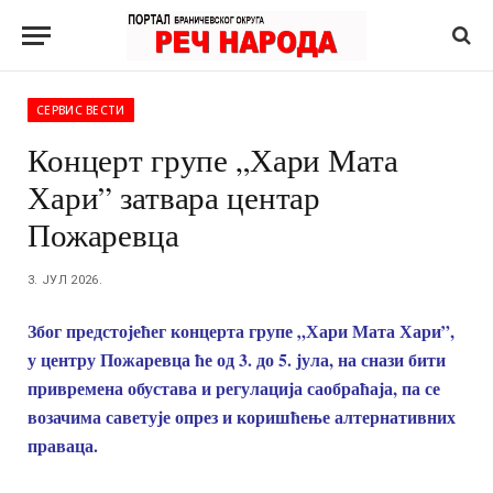
СЕРВИС ВЕСТИ
Концерт групе „Хари Мата
Хари” затвара центар
Пожаревца
3. ЈУЛ 2026.
Због предстојећег концерта групе „Хари Мата Хари”,
у центру Пожаревца ће од 3. до 5. јула, на снази бити
привремена обустава и регулација саобраћаја, па се
возачима саветује опрез и коришћење алтернативних
праваца.