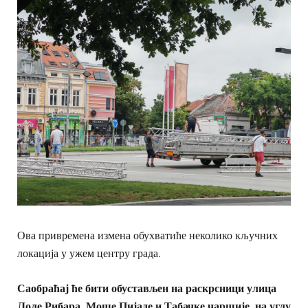
Ова привремена измена обухватиће неколико кључних
локација у ужем центру града.
Саобраћај ће бити обустављен на раскрсници улица
Лоле Рибара, Моше Пијаде и Табачке чаршије, на углу