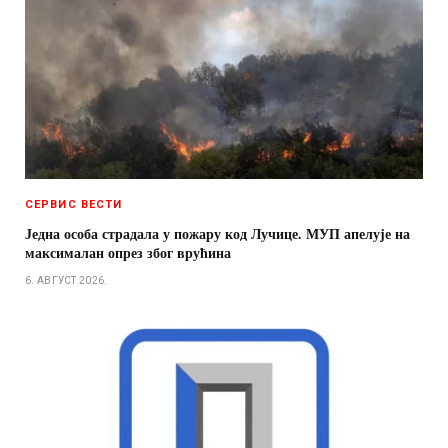
СЕРВИС ВЕСТИ
Једна особа страдала у пожару код Лучице. МУП апелује на
максималан опрез због врућина
6. АВГУСТ 2026.