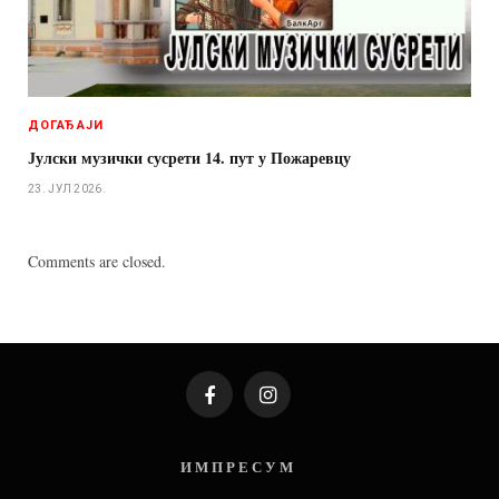
ДОГАЂАЈИ
Јулски музички сусрети 14. пут у Пожаревцу
23. ЈУЛ 2026.
Comments are closed.
Facebook
Instagram
И М П Р Е С У М