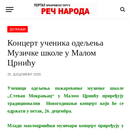
ДОГАЂАЈИ
Концерт ученика одељења
Музичке школе у Малом
Црнићу
25. ДЕЦЕМБАР 2025.
Ученици одељења пожаревачке музичке школе
„Стеван Мокрањац“ у Малом Црнићу приређују
традиционални Новогодишњи концерт који ће се
одржати у петак, 26. децембра.
Млади маолоцрнићки музичари концерт приређују у