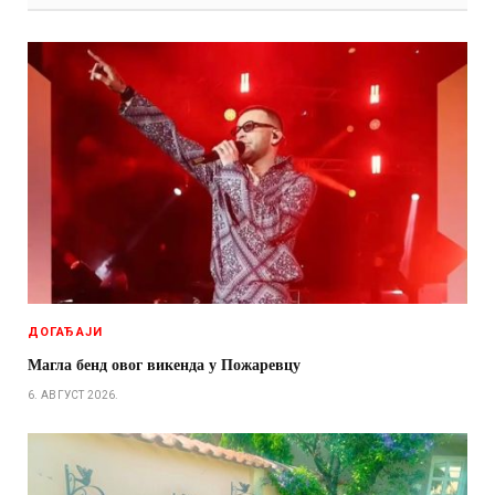
ДОГАЂАЈИ
Магла бенд овог викенда у Пожаревцу
6. АВГУСТ 2026.