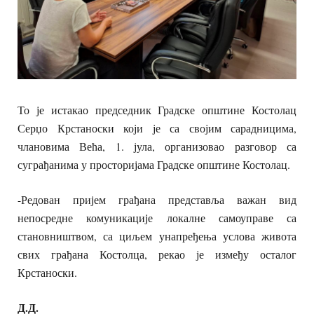
То је истакао председник Градске општине Костолац
Серџо Крстаноски који је са својим сарадницима,
члановима Већа, 1. јула, организовао разговор са
суграђанима у просторијама Градске општине Костолац.
-Редован пријем грађана представља важан вид
непосредне комуникације локалне самоуправе са
становништвом, са циљем унапређења услова живота
свих грађана Костолца, рекао је између осталог
Крстаноски.
Д.Д.