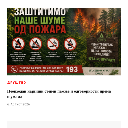
ДРУШТВО
Неопходан највиши степен пажње и одговорности према
шумама
6. АВГУСТ 2026.