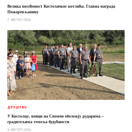
Велика посећеност Костолачког котлића. Главна награда
Пожаревљанину
7. АВГУСТ 2026.
ДРУШТВО
У Костолцу, венци на Спомен обележју рударима –
градитељима темеља будућности
6. АВГУСТ 2026.