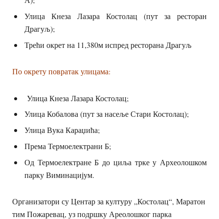
Улица Кнеза Лазара Костолац (пут за ресторан
Драгуљ);
Трећи окрет на 11,380м испред ресторана Драгуљ
По окрету повратак улицама:
Улица Кнеза Лазара Костолац;
Улица Кобалова (пут за насеље Стари Костолац);
Улица Вука Караџића;
Према Термоелектрани Б;
Од Термоелектране Б до циља трке у Археолошком
парку Виминацијум.
Организатори су Центар за културу „Костолац“, Маратон
тим Пожаревац, уз подршку Ареолошког парка