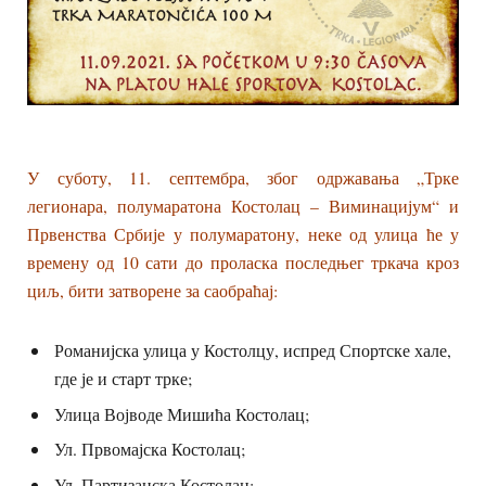
У суботу, 11. септембра, због одржавања „Трке
легионара, полумаратона Костолац – Виминацијум“ и
Првенства Србије у полумаратону, неке од улица ће у
времену од 10 сати до проласка последњег тркача кроз
циљ, бити затворене за саобраћај:
Романијска улица у Костолцу, испред Спортске хале,
где је и старт трке;
Улица Војводе Мишића Костолац;
Ул. Првомајска Костолац;
Ул. Партизанска Костолац;