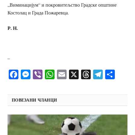
„Виминацијум“ и покровитељство Градске општине
Костолац и Града Пожаревца.
Р. Н.
–
Facebook
Messenger
Viber
WhatsApp
Email
X
Threads
Telegra
Shar
ПОВЕЗАНИ ЧЛАНЦИ