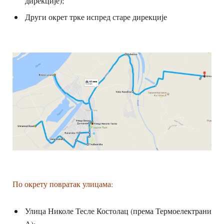
дирекције);
Други окрет трке испред старе дирекције
По окрету повратак улицама:
Улица Николе Тесле Костолац (према Термоелектрани
А);