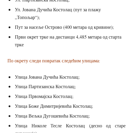
Ул. Јована Дучића Костолац (пут за плажу
„Топољар“);
Пут за насеље Острово (400 метара од кривине);
Први окрет трке на дистанци 4,485 метара од старта
трке
По окрету следи повратак следећим улицама:
Улица Јована Дучића Костолац;
Улица Партизанска Костолац;
Улица Првомајска Костолац;
Улица Боже Димитријевића Костолац;
Улица Вељка Дугошевића Костолац;
Улица Николе Тесле Костолац (десно од старе