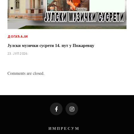
ДОГАЂАЈИ
Јулски музички сусрети 14. пут у Пожаревцу
23. ЈУЛ 2026.
Comments are closed.
Facebook
Instagram
И М П Р Е С У М