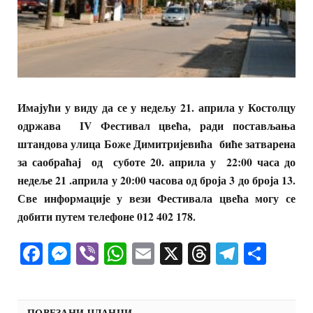
Имајући у виду да се у недељу 21. априла у Костолцу
одржава IV Фестивал цвећа, ради постављања
штандова улица Боже Димитријевића биће затварена
за саобраћај од суботе 20. априла у 22:00 часа до
недеље 21 .априла у 20:00 часова од броја 3 до броја 13.
Све информације у вези Фестивала цвећа могу се
добити путем телефоне 012 402 178.
Facebook
Messenger
Viber
WhatsApp
Email
X
Threads
Telegra
Shar
ПОВЕЗАНИ ЧЛАНЦИ