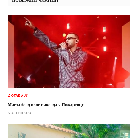
ДОГАЂАЈИ
Магла бенд овог викенда у Пожаревцу
6. АВГУСТ 2026.