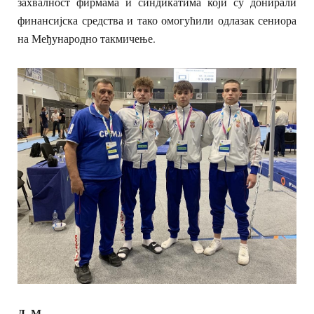
захвалност фирмама и синдикатима који су донирали
финансијска средства и тако омогућили одлазак сениора
на Међународно такмичење.
Д.
М.