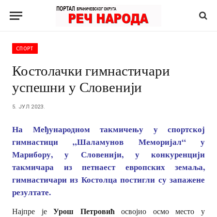
СПОРТ
Костолачки гимнастичари
успешни у Словенији
5. ЈУЛ 2023.
На Међународном такмичењу у спортској
гимнастици „Шаламунов Меморијал“ у
Марибору, у Словенији, у конкуренцији
такмичара из петнаест европских земаља,
гимнастичари из Костолца постигли су запажене
резултате.
Урош Петровић
Најпре је
освојио осмо место у