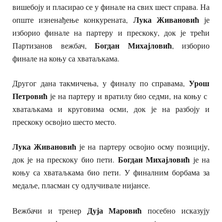
вишебоју и пласирао се у финале на свих шест справа. На
Лука Живановић
опште изненађење конкурената,
је
изборио финале на партеру и прескоку, док је трећи
Богдан Михајловић
Партизанов вежбач,
, изборио
финале на коњу са хватаљкама.
Урош
Другог дана такмичења, у финалу по справама,
Петровић
је на партеру и вратилу био седми, на коњу с
хватаљкама и круговима осми, док је на разбоју и
прескоку освојио шесто место.
Лука Живановић
је на партеру освојио осму позицију,
Богдан Михајловић
док је на прескоку био пети.
је на
коњу са хватаљкама био пети. У финалним борбама за
медаље, пласман су одлучивале нијансе.
Дуја Маровић
Вежбачи и тренер
посебно исказују