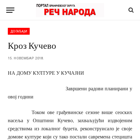
ДОГАЂАЈИ
Кроз Кучево
15. НОВЕМБАР 2018.
НА ДОМУ КУЛТУРЕ У КУЧАЈНИ
Завршени радови планирани у
овој години
Током ове грађевинске сезоне више сеоских
насеља у Општини Кучево, захваљујући издвојеним
средствима из локалног буџета, реконструисало је своје
домове културе који су тако постали савремена стецишта