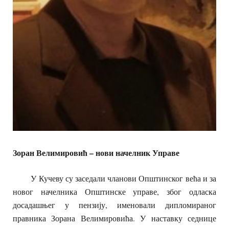
Зоран Велимировић
–
нови
н
ачелник
У
праве
У Кучеву су заседали чланови Општинског већа и за
новог начелника Општинске управе, због одласка
досадашњег у пензију, именовали дипломираног
правника Зорана Велимировића. У наставку седнице