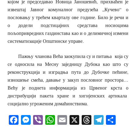
којом је председавао Новица Јаношевић, прихваћен је
извештај Јавног комуналног предузећа „Кучево“ о
пословању у трећем кварталу ове године. Било је речи и
о додели подстицајних средстава носиоцима
пољопривредних газдинстава као и о делимичној измени
систематизације Општинске управе.
Пажњу чланова Већа заокупила су и питања која су
се односила на Месну заједницу Дубока као што су
реконструкција и изградња пута до Дубочке пећине,
изношење смећа, давање у закуп пословног простора…
Већу је поднета информација из Црвеног крста о
дистрибуцији пакета хране и хигијенских артикала
социјално угроженим домаћинствима.
Facebook
Messenger
Viber
WhatsApp
Email
X
Threads
Telegra
Shar