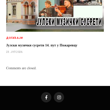
ДОГАЂАЈИ
Јулски музички сусрети 14. пут у Пожаревцу
23. ЈУЛ 2026.
Comments are closed.
Facebook
Instagram