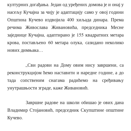
културних догађања. Један од уређених домова је и онај у
насељу Кучајна за чију је адаптацију само у овој години
Општина Кучево издвојила 400 хиљада динара. Према
речима Живослава Живановића, председника Месне
заједнице Кучајна, адаптирано је 155 квадратних метара
крова, постављено 60 метара олука, сазидано неколико
нових димњака…
„Сви радови на Дому овим нису завршени, са
реконструкцијом ћемо наставити и наредне године, а до
тада сопственим снагама радићемо на сређивању
унутрашњости зграде, каже Живановић.
Завршне радове на школи обишао је ових дана
Владимир Стојановић, председник Скупштине општине
Кучево.