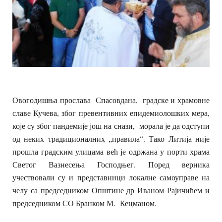
Овогодишња прослава Спасовдана, градске и храмовне
славе Кучева, због превентивних епидемиолошких мера,
које су због пандемије још на снази, морала је да одступи
од неких традиционалних „правила“. Тако Литија није
прошла градским улицама већ је одржана у порти храма
Светог Вазнесења Господњег. Поред верника
учествовали су и представници локалне самоуправе на
челу са председником Општине др Иваном Рајичићем и
председником СО Бранком М. Кецманом.