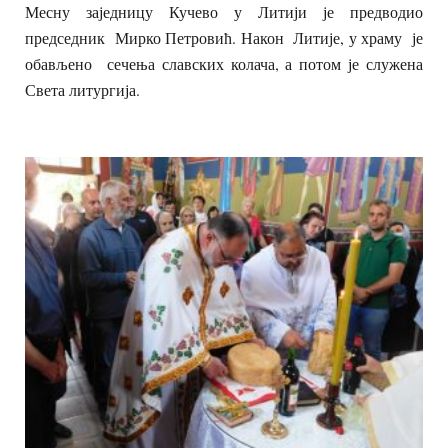
Месну заједницу Кучево у Литији је предводио
председник Мирко Петровић. Након Литије, у храму је
обављено сечења славских колача, а потом је служена
Света литургија.