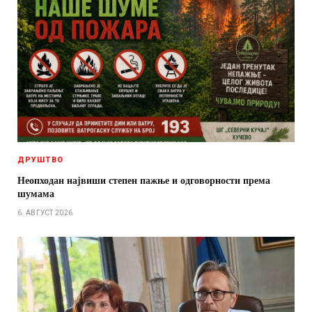
ДРУШТВО
Неопходан највиши степен пажње и одговорности према
шумама
6. АВГУСТ 2026.