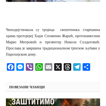
Чинодејствовала су тројица свештеника: старешина
храма протојереј Хаџи Споменко Жарић, протонамесник
Марко Митровић и презвитер Никола Солдатовић.
Прослава је завршена традиционалном трпезом љубави у
Парохијском дому.
Facebook
Messenger
Viber
WhatsApp
Email
X
Threads
Telegra
Shar
ПОВЕЗАНИ ЧЛАНЦИ