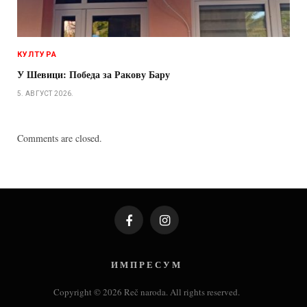
КУЛТУРА
У Шевици: Победа за Ракову Бару
5. АВГУСТ 2026.
Comments are closed.
Facebook
Instagram
И М П Р Е С У М
Copyright © 2026 Reč naroda. All rights reserved.