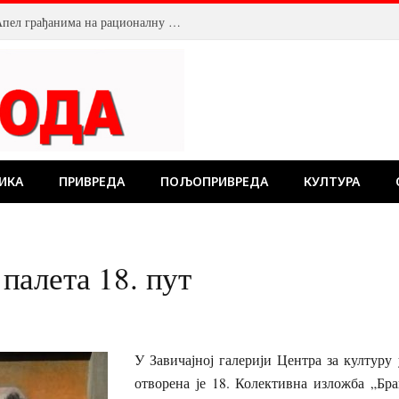
Смањен притисак воде у Пожаревцу. Апел грађанима на рационалну потрошњу
ИКА
ПРИВРЕДА
ПОЉОПРИВРЕДА
КУЛТУРА
алета 18. пут
У Завичајној галерији Центра за културу 
отворена је 18. Колективна изложба „Бра