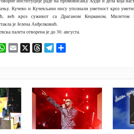
дговорне институције раде на промовисању људи и дела која нас
ењу. Кучево и Кучевљани нису упознали уметност кроз уметн
ћ, већ кроз суживот са Драганом Кецманом, Милетом 
акла је Јелена Анђелковић.
ска палета отворена је до 30. августа.
ok
senger
iber
WhatsApp
Email
X
Threads
Telegram
Share
И