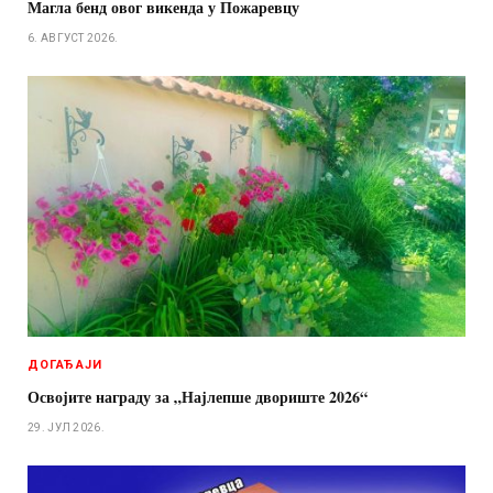
Магла бенд овог викенда у Пожаревцу
6. АВГУСТ 2026.
ДОГАЂАЈИ
Освојите награду за „Најлепше двориште 2026“
29. ЈУЛ 2026.