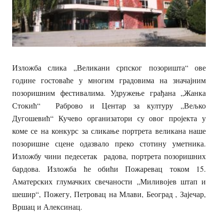
Изложба слика „Великани српског позоришта“ ове
године гостоваће у многим градовима на значајним
позоришним фестивалима. Удружење грађана „Жанка
Стокић“ Раброво и Центар за културу „Вељко
Дугошевић“ Кучево организатори су овог пројекта у
коме се на конкурс за сликање портрета великана наше
позоришне сцене одазвало преко стотину уметника.
Изложбу чини педесетак радова, портрета позоришних
бардова. Изложба ће обићи Пожаревац током 15.
Аматерских глумачких свечаности „Миливојев штап и
шешир“, Пожегу, Петровац на Млави, Београд , Зајечар,
Вршац и Алексинац.