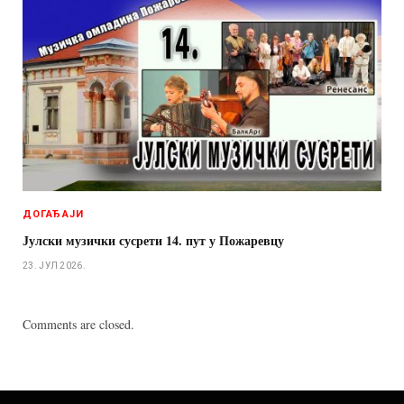
ДОГАЂАЈИ
Јулски музички сусрети 14. пут у Пожаревцу
23. ЈУЛ 2026.
Comments are closed.