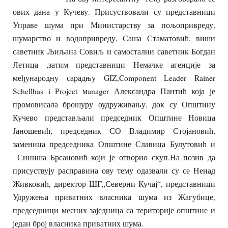
ових дана у Кучеву. Присуствовали су представници
Управе шума при Министарству за пољопривреду,
шумарство и водопривреду, Саша Стаматовић, виши
саветник Љиљана Совиљ и самостални саветник Богдан
Летица ,затим представници Немачке агенције за
међународну сарадњу GIZ,Component Leader Rainer
Schellhas i Project мanager Александра Пантић која је
промовисала брошуру оудруживању, док су Општину
Кучево представљали председник Општине Новица
Јаношевић, председник СО Владимир Стојановић,
заменица председника Општине Славица Булутовић и
Синиша Брсановић који је отворио скуп.На позив да
присуствују расправина ову тему одазвали су се Ненад
Живковић, директор ШГ„Северни Кучај“, представници
Удружења приватних власника шума из Жагубице,
председници месних заједница са територије општине и
један број власника приватних шума.