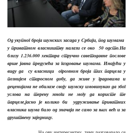
Од укупног броја шумских засада у Србији, под шумама
у приватном власништву налази се око 50 одсто.На
близу 1.236.000 хектара стручно саветодавне послове
врше јавна предузећа за газдовање шумама. Имајући у
виду да су власници огромном броја тих парцела у
познијем старосном добу, да живе у градовима и
деценијама не обилазе своју шумску имовинукао да због
услова на терену многи не могу да користе те
парцеле,јасно је колико би удруживање приватних
власника шума било од значаја не само за њих већ и за
друштвену заједницу.
На ову интересантну тему разговарало се