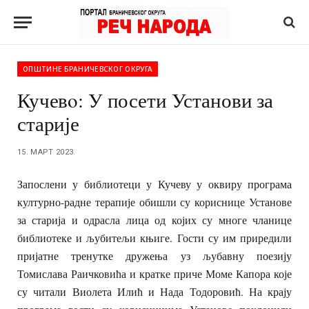
ОПШТИНЕ БРАНИЧЕВСКОГ ОКРУГА
Кучевo: У посети Установи за
старије
15. МАРТ 2023.
Запослени у библиотеци у Кучеву у оквиру програма
културно-радне терапије обишли су кориснице Установе
за старија и одрасла лица од којих су многе чланице
библиотеке и љубитељи књиге. Гости су им приредили
пријатне тренутке дружења уз љубавну поезију
Томислава Раичковића и кратке приче Моме Капора које
су читали Виолета Илић и Нада Тодоровић. На крају