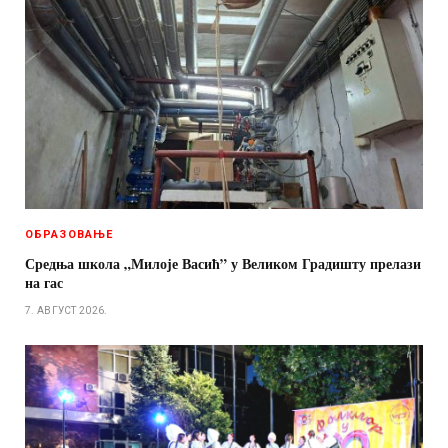
ОБРАЗОВАЊЕ
Средња школа „Милоје Васић” у Великом Градишту прелази
на гас
7. АВГУСТ 2026.