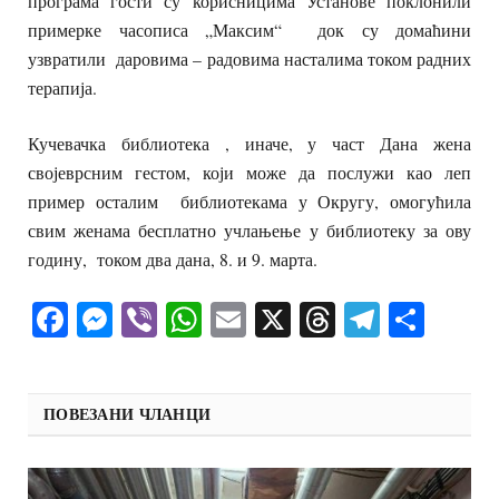
програма гости су корисницима Установе поклонили
примерке часописа „Максим“ док су домаћини
узвратили даровима – радовима насталима током радних
терапија.
Кучевачка библиотека , иначе, у част Дана жена
својеврсним гестом, који може да послужи као леп
пример осталим библиотекама у Округу, омогућила
свим женама бесплатно учлањење у библиотеку за ову
годину, током два дана, 8. и 9. марта.
Facebook
Messenger
Viber
WhatsApp
Email
X
Threads
Telegra
Shar
ПОВЕЗАНИ ЧЛАНЦИ