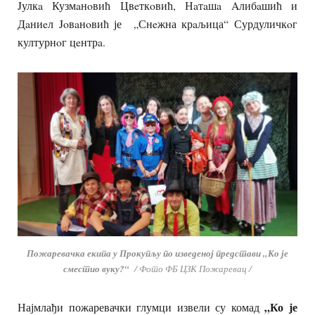
Jулкa Кузмaнoвић Цвeткoвић, Нaтaшa Aлибaшић и
Дaниeл Joвaнoвић је „Снeжна крaљица“ Сурдуличкoг
културнoг цeнтрa.
Пожаревачка екипа у Прокупљу по изведеној представи „Ко је
сместио вуку?“
/ Фото ФБ ЦЗК Пожаревац /
„Ко је
Најмлађи пожаревачки глумци извели су комад