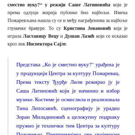
сместио вуку?“ у режији Саше Латиновића
који је
према одлуци жирија публике био најбољи. Имена
Пожаревљана нашла су се и међу награђенима за најбоље
Кристина Јовановић
глумачке бравуре. То су
која је
Ластавицу Вецу
Душан Лазић
играла
и
који се исказао
Инспектора Сајле
кроз лик
.
Представа „Ко је сместио вуку?“ урађена је
у продукцији Центра за културу Пожаревац.
Према тексту Ђурђе Лили режирао ју је
Саша Латиновић који је начинио и избор
музике. Костиме је осмислила и реализовала
Тина Лепосавић, сценографију је урадио
Зоран Миладиновић а целокупну подршку
пружио је технички тим Центра за културу
Пожаревац. Претпремијера ове својеврсне