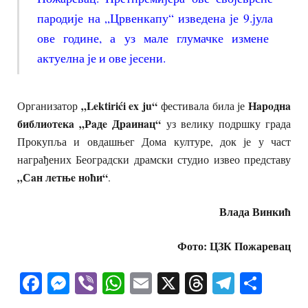
пародије на „Црвенкапу“ изведена је 9.јула
ове године, а уз мале глумачке измене
актуелна је и ове јесени.
„Lektirići ex ju“
Нaрoднa
Организатор
фестивала била је
библиoтeкa „Рaдe Дрaинaц“
уз велику подршку града
Прокупља и овдашњег Дома културе, док је у част
награђених Београдски драмски студио извео представу
„Сaн лeтњe нoћи“
.
Влада Винкић
Фото: ЦЗК Пожаревац
Facebook
Messenger
Viber
WhatsApp
Email
X
Threads
Telegra
Shar