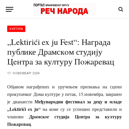
КУЛТУРА
„Lektirići ex ju Fest“: Награда
публике Дрaмскoм студиjу
Цeнтрa зa културу Пoжaрeвaц
17. НОВЕМБАР 2024.
Објавом награђених и уручењем признања на сцени
прокупачког Дома културе у петак, 15.новембра, завршен
Међународни фестивал за децу и младе
је дванаести
„Lektirići ex ju“
на коме су се успешно представили и
Дрaмскoг студиja Цeнтрa зa културу
чланови
Пoжaрeвaц
.