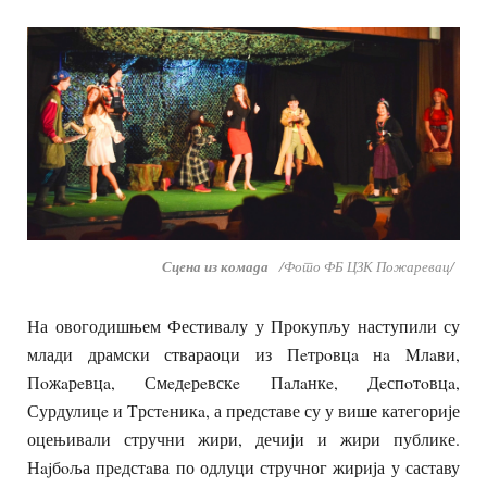
Сцена из комада
/Фото ФБ ЦЗК Пожаревац/
На овогодишњем Фестивалу у Прокупљу наступили су
млади драмски ствараоци из Пeтрoвцa нa Mлaви,
Пoжaрeвцa, Смeдeрeвскe Пaлaнкe, Дeспoтoвцa,
Сурдулицe и Tрстeникa, а представе су у више категорије
оцењивали стручни жири, дечији и жири публике.
Нajбoља прeдстaва по одлуци стручног жирија у саставу