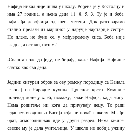
Нафија никад није ишла у школу. Рођена је у Костолцу и
има 27 година, а њена деца 11, 8, 5, 3. Ту је и беба,
најмлађа девојчица од шест месеци. Док разговарамо
стално прелази из мајчиног у наручје најстарије сестре.
Не плаче, не буни се, у међувремену сиса. Беба није
гладна, а остали, питам?
-Свашта воле да једу, не бирају, каже Нафија. Највише
слатко као сва деца.
Једини сигуран оброк за ову ромску породицу са Канала
је онај из Народне кухиње Црвеног крста. Комшије
понекад донесу хлеб, помажу, каже Нафија, када могу.
Нема родитеље ни кога да причувају децу. То ради
једанаестогодишња Васија која не похађа школу. Млађи
брат, осмогодишњак иде у други разред. Нема књиге,
свеске му је дала учитељица. У школи не добија ужину