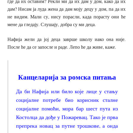
где да их оставим? Рекли ми да их дам у дом, како да их
дам? Нисам ја луда жена да дам моју децу у дом, па да их
не видим. Мали су, нису порасли, када порасту они ће
мене да гледају. Слушају, добра су ми деца.
Нафија жели да јој деца заврше школу иако она није.
После ће да се запосле и раде. Лепо ће да живе, каже.
Канцеларија за ромска питања
Да би Нафија или било које лице у стању
социјалне потребе био корисник сталне
социјалне помоћи, мора бар шест пута из
Костолца да дође у Пожаревац. Тако је прва
препрека новац за путне трошкове, а онда