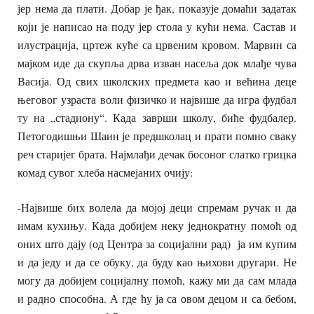
јер нема да плати. Добар је ђак, показује домаћи задатак
који је написао на поду јер стола у кући нема. Састав и
илустрација, цртеж куће са црвеним кровом. Марвин са
мајком иде да скупља дрва изван насеља док млађе чува
Васија. Од свих школских предмета као и већина деце
његовог узраста воли физичко и највише да игра фудбал
ту на „стадиону“. Када заврши школу, биће фудбалер.
Петогодишњи Шаин је предшколац и прати помно сваку
реч старијег брата. Најмлађи дечак босоног слатко грицка
комад сувог хлеба насмејаних очију:
-Највише бих волела да мојој деци спремам ручак и да
имам кухињу. Када добијем неку једнократну помоћ од
оних што дају (од Центра за социјални рад) ја им купим
и да једу и да се обуку, да буду као њихови другари. Не
могу да добијем социјалну помоћ, кажу ми да сам млада
и радно способна. А где ћу ја са овом децом и са бебом,