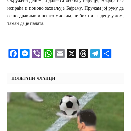
Окружена децом, и даље са бебом у наручју, Нафија нас
испраћа и поново захваљује Бајраму. Пружам јој руку да
се поздравимо и нешто мислим, не бих ни ја децу у дом,
таман да је палата.
Facebook
Messenger
Viber
WhatsApp
Email
X
Threads
Telegra
Shar
ПОВЕЗАНИ ЧЛАНЦИ