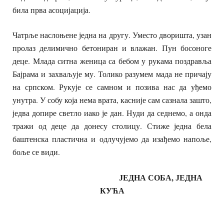
била прва асоцијација.
Чатрље наслоњене једна на другу. Уместо дворишта, узан
пролаз делимично бетониран и влажан. Пун босоноге
деце. Млада ситна женица са бебом у рукама поздравља
Бајрама и захваљује му. Толико разумем мада не причају
на српском. Рукује се самном и позива нас да уђемо
унутра. У собу која нема врата, касније сам сазнала зашто,
једва допире светло иако је дан. Нуди да седнемо, а онда
тражи од деце да донесу столицу. Стиже једна бела
баштенска пластична и одлучујемо да изађемо напоље,
боље се види.
ЈЕДНА СОБА, ЈЕДНА
КУЋА