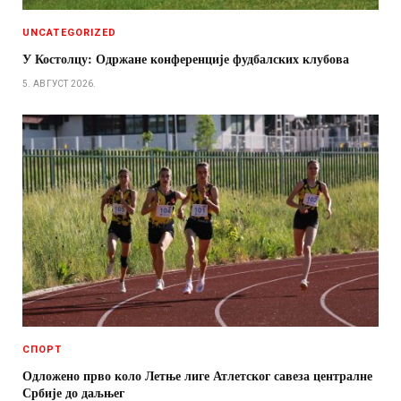
UNCATEGORIZED
У Костолцу: Одржане конференције фудбалских клубова
5. АВГУСТ 2026.
СПОРТ
Одложено прво коло Летње лиге Атлетског савеза централне
Србије до даљњег