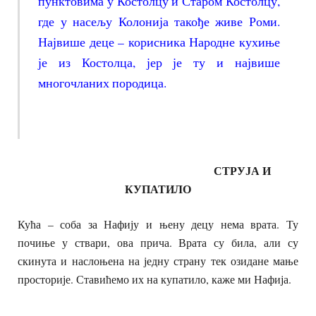
пунктовима у Костолцу и Старом Костолцу,
где у насељу Колонија такође живе Роми.
Највише деце – корисника Народне кухиње
је из Костолца, јер је ту и највише
многочланих породица.
СТРУЈА И
КУПАТИЛО
Кућа – соба за Нафију и њену децу нема врата. Ту
почиње у ствари, ова прича. Врата су била, али су
скинута и наслоњена на једну страну тек озидане мање
просторије. Ставићемо их на купатило, каже ми Нафија.