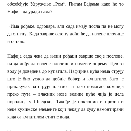
обезбеђује Удружење „Ром“. Питам Бајрама како ће то
Нафија да уради сама?
-Има рођаке, одговара, али сада имају посла па не могу
да стигну. Када заврше сезону доћи ће да излепе плочице
и остало.
Нафија сада чека да њени рођаци заврше своје послове,
па да дођу да излепе плочице и наместе опрему. Цев за
воду је доведена до купатила. Нафијина кућа нема струју
што је био услов да добије бојлер и купатило. Зато је
прикључак за струју платио и тако помогао, комшија
преко пута – власник нове велике куће чија је цела
породица у Шведској. Такође је поклонио и прозор и
неке кухињске елементе који чекају да буду намонтирани
када са купатилом стигне вода.