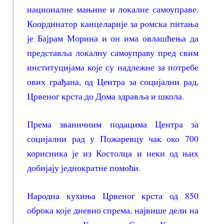
националне мањине и локалне самоуправе.
Координатор канцеларије за ромска питања
је Бајрам Морина и он има овлашћења да
представља локалну самоуправу пред свим
институцијама које су надлежне за потребе
ових грађана, од Центра за социјални рад,
Црвеног крста до Дома здравља и школа.
Према званичним подацима Центра за
социјални рад у Пожаревцу чак око 700
корисника је из Костолца и неки од њих
добијају једнократне помоћи.
Народна кухиња Црвеног крста од 850
оброка које дневно спрема, највише дели на