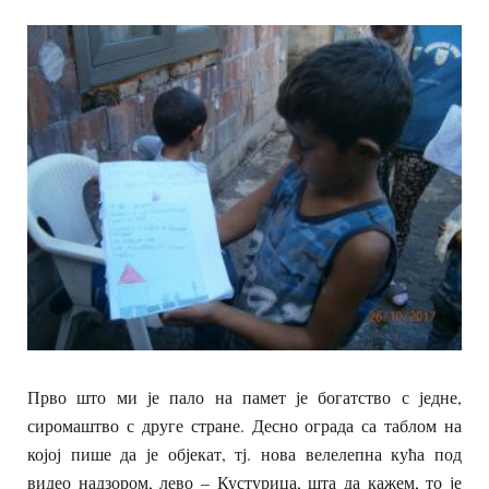
Прво што ми је пало на памет је богатство с једне,
сиромаштво с друге стране. Десно ограда са таблом на
којој пише да је објекат, тј. нова велелепна кућа под
видео надзором, лево – Кустурица, шта да кажем, то је