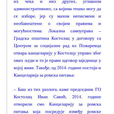
их чека и низ других, углавном
административних, са којима тешко могу да
се изборе, јер су махом неписмени и
необавештени о својим правима и
могућностима. Локална самоуправа –
Градска општина Костолац у договору са
Центром за социјални рад из Пожаревца
отвара канцеларију у Костолцу управо због
ових људи и то је прави одговор заједнице у
којој живе. Такође, од 2014. године постоји и
Канцеларија за ромска питања:
– Баш из тих разлога, каже председник ГО
Костолац Иван Савић, 2014. године
отворили смо Канцеларију за ромска
питања која посредује између ромске