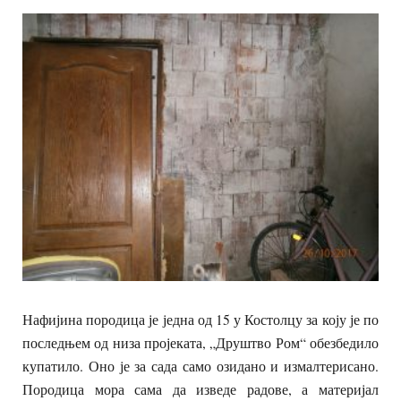
Нафијина породица је једна од 15 у Костолцу за коју је по
последњем од низа пројеката, „Друштво Ром“ обезбедило
купатило. Оно је за сада само озидано и измалтерисано.
Породица мора сама да изведе радове, а материјал