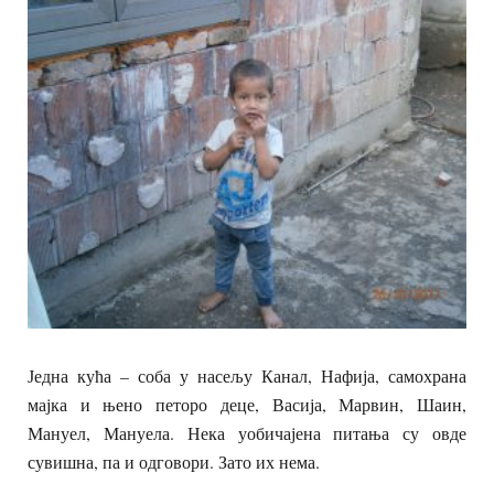
Једна кућа – соба у насељу Канал, Нафија, самохрана
мајка и њено петоро деце, Васија, Марвин, Шаин,
Мануел, Мануела. Нека уобичајена питања су овде
сувишна, па и одговори. Зато их нема.