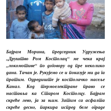
Бајрам Морина, председник Удружења
„Друштво Ром Костолац“ ме чека крај
„локомотиве“ по договору од пре неколико
дана. Тачан је. Рукујемо се и показује ми да га
пратим.
Одредиште је костолачко насеље
Канал. Код термоелектране право се
наставља ка Старом Костолцу.
Бајрам
скреће лево, ја за њим. Затим са асфалта
скреће деснo, паркира испред беле ограде