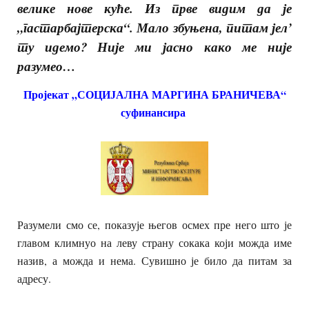
велике нове куће. Из прве видим да је
„гастарбајтерска“. Мало збуњена, питам јел’
ту идемо? Није ми јасно како ме није
разумео…
Пројекат „СОЦИЈАЛНА МАРГИНА БРАНИЧЕВА“
суфинансира
Разумели смо се, показује његов осмех пре него што је
главом климнуо на леву страну сокака који можда име
назив, а можда и нема. Сувишно је било да питам за
адресу.