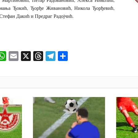
ања Ђокић, Ђорђе Живановић, Никола Ђорђевић,
Стефан Дакић и Предраг Радојчић.
ok
senger
iber
WhatsApp
Email
X
Threads
Telegram
Share
И