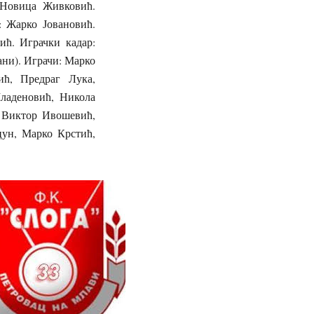
 Новица Живковић.
: Жарко Јовановић.
ић. Играчки кадар:
ни). Играчи: Марко
ић, Предраг Лука,
ладеновић, Никола
 Виктор Ивошевић,
ун, Марко Крстић,