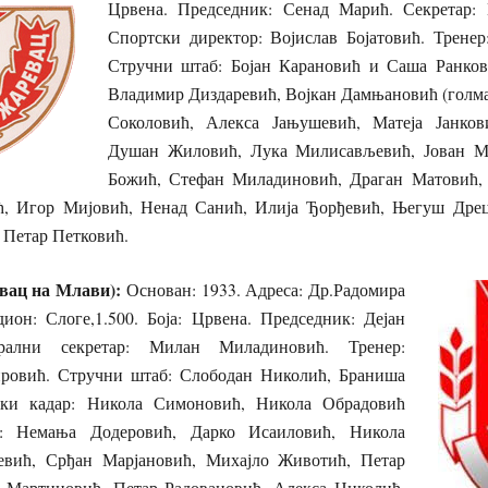
Црвена. Председник: Сенад Марић. Секретар:
Спортски директор: Војислав Бојатовић. Тренер
Стручни штаб: Бојан Карановић и Саша Ранков
Владимир Диздаревић, Војкан Дамњановић (голма
Соколовић, Алекса Јањушевић, Матеја Јанков
Душан Жиловић, Лука Милисављевић, Јован М
Божић, Стефан Миладиновић, Драган Матовић,
ћ, Игор Мијовић, Ненад Санић, Илија Ђорђевић, Његуш Дрец
 Петар Петковић.
овац на Млави):
Основан: 1933. Адреса: Др.Радомира
ион: Слоге,1.500. Боја: Црвена. Председник: Дејан
рални секретар: Милан Миладиновић. Тренер:
ировић. Стручни штаб: Слободан Николић, Браниша
ки кадар: Никола Симоновић, Никола Обрадовић
и: Немања Додеровић, Дарко Исаиловић, Никола
евић, Срђан Марјановић, Михајло Животић, Петар
 Мартиновић, Петар Радовановић, Алекса Николић,