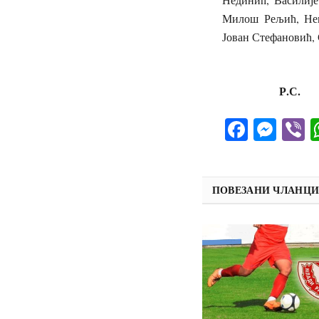
Милош Рељић, Нем
Јован Стефановић, 
Р.С.
Facebo
Mes
V
ПОВЕЗАНИ ЧЛАНЦ