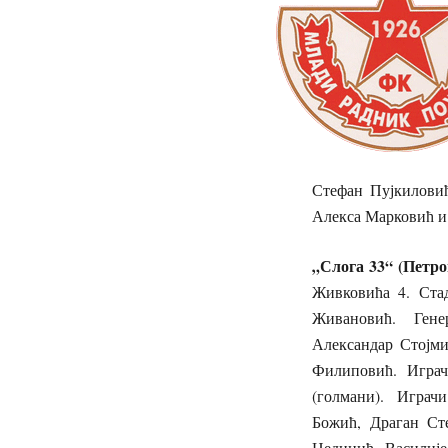
Стефан Пујкилови
Алекса Марковић и
„Слога 33“ (Петр
Живковића 4. Стад
Живановић. Гене
Александар Стојм
Филиповић. Играч
(голмани). Играч
Божић, Драган Ст
Нединић, Василије