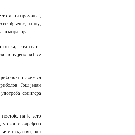
је тотални промашај,
захлађњење, кишу,
узнемиравају.
тко кад сам хвата.
све понуђено, већ се
 риболовци лове са
риболов. Још један
 употреба свингера
постоје, па је зато
одама живи одређена
ање и искуство, али