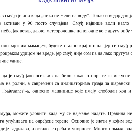
КАДА ЛОВИТИ СМУЂА
в смуђа је оно када „нико не жели на воду“. Топао и ведар дан 
е активан у 90 посто случајева. Смуђ највише воли нагло 
небо, јак ветар, дакле, метеоролошке непогодне које другу рибу 
или мртвим мамацем, будите стално крај штапа, јер се смуђ ре
рокраком удицом не вреде, јер смуђ није сом па да лако пругута 
ичне удице.
у да је смуђ јако осетљив на било какав отпор, те га искусни
а на ролни, а савремени са индикаторима трзаја за шарански 
 „baitrunner“-a, односно машинице које имају слободан ход и
муђа, можете уловити када му се најмање надате. Правила не 
га упућивати на одређене терене. Основно је знати у којим в
радије задржава, а остало је срећа и упорност. Много помаже зн