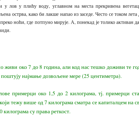
зи у лов у плићу воду, углавном на места прекривена вегета
ена острва, како би лакше напао из заседе. Често се током лета 
преко ноћи, где потпуно мирује. А, понекад је толико активан д
види.
 живи око 7 до 8 година, али код нас тешко доживи те го
 поштују најмање дозвољене мере (25 центиметра).
лове примерци око 1,5 до 2 килограма, тј. примерци ст
који тежу више од 7 килограма сматра се капиталцем на с
10 килограма су права реткост.