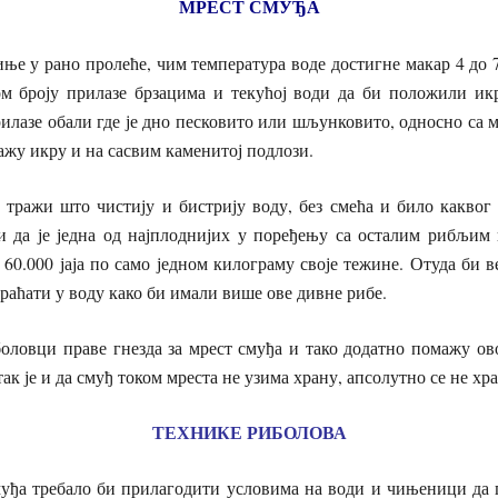
МРЕСТ
СМУЂА
ње у рано пролеће, чим температура воде достигне макар 4 до 7
м броју прилазе брзацима и текућој води да би положили ик
рилазе обали где је дно песковито или шљунковито, односно са
лажу икру и на сасвим каменитој подлози.
 тражи што чистију и бистрију воду, без смећа и било каквог 
и да је једна од најплоднијих у поређењу са осталим рибљим 
 60.000 јаја по само једном килограму своје тежине. Отуда би 
раћати у воду како би имали више ове дивне рибе.
оловци праве гнезда за мрест смуђа и тако додатно помажу ово
к је и да смуђ током мреста не узима храну, апсолутно се не хр
ТЕХНИКЕ
РИБОЛОВА
уђа требало би прилагодити условима на води и чињеници да 