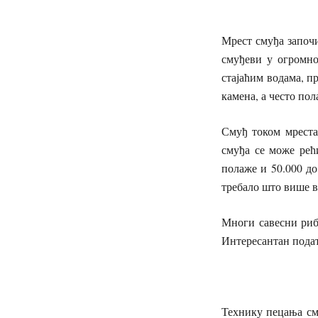
Мрест смуђа започи
смуђеви у огромно
стајаћим водама, п
камена, а често по
Смуђ током мреста
смуђа се може рећ
полаже и 50.000 до
требало што више в
Многи савесни риб
Интересантан подата
Технику пецања см