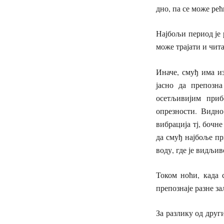
дно, па се може рећ
Најбољи период је 
може трајати и чита
Иначе, смуђ има из
јасно да препозн
осетљивијим приб
опрезности. Видно
вибрација тј, бочне
да смуђ најбоље пр
воду, где је видљи
Током ноћи, када 
препознаје разне за
За разлику од друг