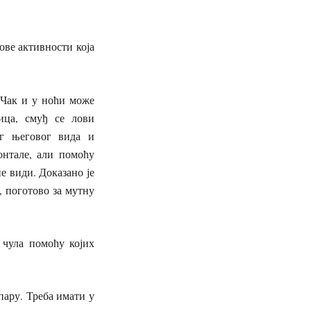
ове активности која
. Чак и у ноћи може
ица, смуђ се лови
ог његовог вида и
онтале, али помоћу
не види. Доказано је
, поготово за мутну
 чула помоћу којих
пару. Треба имати у