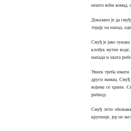
нешто већи комад, 
Доказано је да смуђ
терају на напад, одн
Смуђ је јако лукав
клобук мутне воде,
напада и хвата риб
Увиек треба имати 
други мамац. Смуђ 
којима се храни. 
рибицу.
Смуђ лети обожава
крупније, јер не же