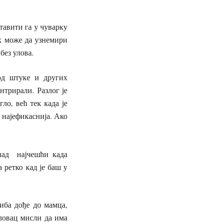
тавити га у чуварку
ак може да узнемири
без улова.
 од штуке и других
нтрирали. Разлог је
ло, већ тек када је
а најефикаснија. Ако
апад најчешћи када
 ретко кад је баш у
иба дође до мамца,
оловац мисли да има