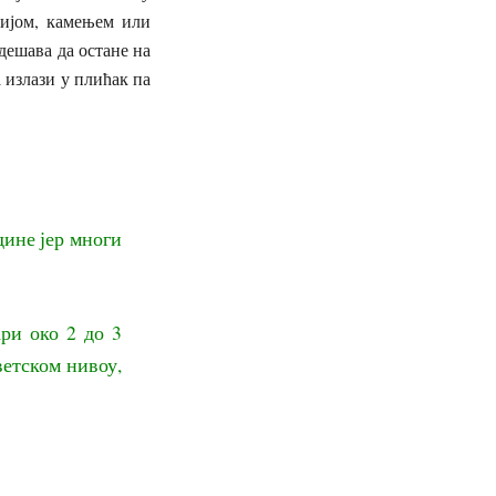
цијом, камењем или
дешава да остане на
а излази у плићак па
дине јер многи
ари око 2 до 3
ветском нивоу,