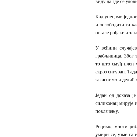
виду да где се уло
Кад упецамо једног
и ослободити га ка
остале рођаке и так
У већини случајев
грабљивица. Због т
то што смуђ плен у
скроз сигуран. Тада
закаснимо и делић 
Један од доказа ј
силиконац мирује и
повлачењу.
Рецимо, многи риб
умири се, узме га 