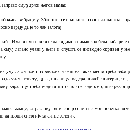
а заправо смуђ држи његов мамац.
 обожава вибрацију. Због тога се и користе разне силиконске вар
осно варају да је то лак залогај.
а риба. Имали смо прилике да видимо снимак кад бела риба рије 
 а смуђ лагано улази у њега и спушта се низводно скривен у ње
ицу.
на уму да он лови из заклона и баш на таква места треба заба
радо узима глисту, црва, пијавицу, кедера, пилеће џигерице и др
Сваку варалицу треба водити што спорије, односно, што реални
 мање мамце, за разлику од касне јесени и самог почетка зиме
ли да троши енергију за ситне залогаје.