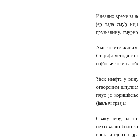
Идеално време за ло
јер тада смуђ ниј
грмљавину, тмурно 
Ако ловите живим 
Старији методи са т
најбоље лови на об
Увек имајте у вид
отвореним шпулнам
плус је коришћење
(јављач трзаја).
Сваку рибу, па и с
незахвално било ко
врста и где се нај