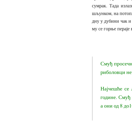
сумрак. Тада изла
шљунком, на потопљ
дну у дубини чак и 
му се горње пераје 
Смуђ просечно
риболовци не
Најчешће се 
године. Смуђ 
а они од 8 до