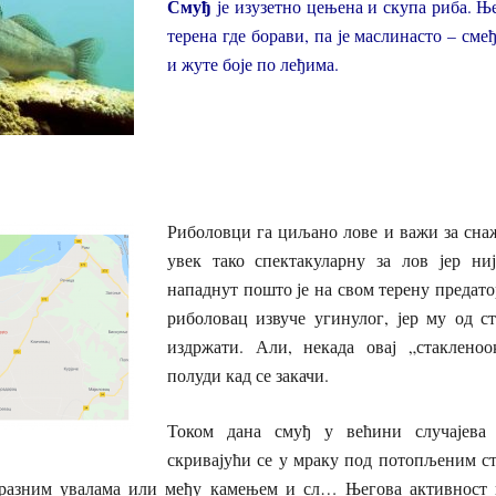
Смуђ
је изузетно цењена и скупа риба. Ње
терена где борави, па је маслинасто – сме
и жуте боје по леђима.
Риболовци га циљано лове и важи за снаж
увек тако спектакуларну за лов јер ни
нападнут пошто је на свом терену предат
риболовац извуче угинулог, јер му од с
издржати. Али, некада овај „стакленоо
полуди кад се закачи.
Током дана смуђ у већини случајева
скривајући се у мраку под потопљеним ст
 разним увалама или међу камењем и сл… Његова активност 