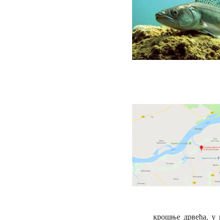
крошње дрвећа, у