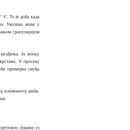
 °
C
. То је доба када
ру. Уколико живе у
 мањом гранулацијом
загађења. За женку
врстама. У просеку
веће примерке смуђа
ј племенитој риби.
ани.
претежно борави уз