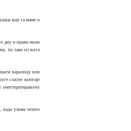
алице које га маме и
по дну и прави мали
му, па лако из њега
цивати варалицу или
уге сласне залогаје
је имитиратирањену
, када узима нешто