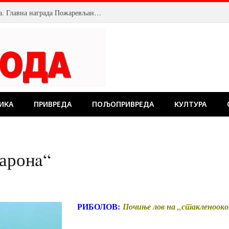
Велика посећеност Костолачког котлића. Главна награда Пожаревљанину
ИКА
ПРИВРЕДА
ПОЉОПРИВРЕДА
КУЛТУРА
баронa“
РИБОЛОВ:
Почиње лов на
„стакленооко