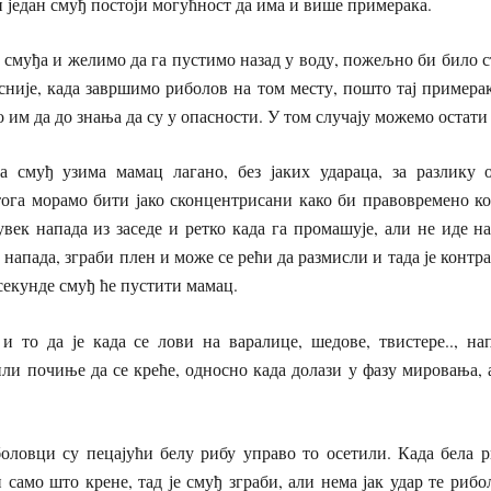
ви један смуђ постоји могућност да има и више примерака.
 смуђа и желимо да га пустимо назад у воду, пожељно би било с
сније, када завршимо риболов на том месту, пошто тај пример
о им да до знања да су у опасности. У том случају можемо остати 
а смуђ узима мамац лагано, без јаких удараца, за разлику
ога морамо бити јако сконцентрисани како би правовремено ко
век напада из заседе и ретко када га промашује, али не иде наг
 напада, зграби плен и може се рећи да размисли и тада је контр
секунде смуђ ће пустити мамац.
е и то да је када се лови на варалице, шедове, твистере.., н
ли почиње да се креће, односно када долази у фазу мировања, а
оловци су пецајући белу рибу управо то осетили. Када бела р
и само што крене, тад је смуђ зграби, али нема јак удар те риб