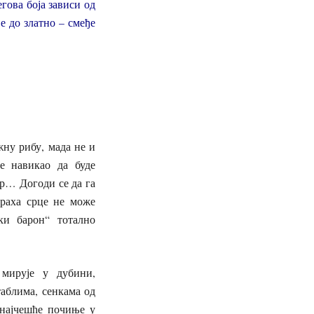
гова боја зависи од
ђе до златно – смеђе
ну рибу, мада не и
је навикао да буде
ор… Догоди се да га
траха срце не може
ки барон“ тотално
 мирује у дубини,
аблима, сенкама од
најчешће почиње у