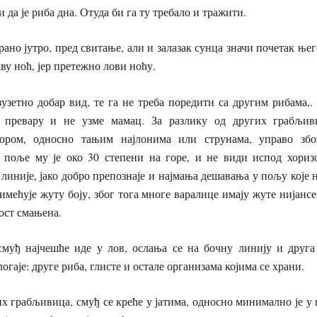
и да је риба дна. Отуда би га ту требало и тражити.
рано јутро, пред свитање, али и залазак сунца значи почетак њег
ву ноћ, јер претежно лови ноћу.
узетно добар вид, те га не треба поредити са другим рибама,
а превару и не узме мамац. За разлику од других грабљив
ором, односно тањим најлонима или струнама, управо зб
 поље му је око 30 степени на горе, и не види испод хориз
 линије, јако добро препознаје и најмања дешавања у пољу које 
имећује жуту боју, због тога многе варалице имају жуте нијансе
вост смањена.
смуђ најчешће иде у лов, ослања се на бочну линију и друга
логаје: друге риба, глисте и остале организама којима се храни.
их грабљивица, смуђ се креће у јатима, односно минимално је у 