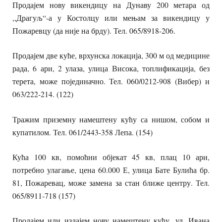
Продајем нову викендицу на Дунаву 200 метара од
,,Драгуљ“-а у Костолцу или мењам за викендицу у
Пожаревцу (да није на брду). Тел. 065/8918-206.
Продајем две куће, врхунска локација, 300 м од медицине
рада, 6 ари, 2 улаза, улица Висока, топлификација, без
терета, може појединачно. Тел. 060/0212-908 (Вибер) и
063/222-214. (122)
Тражим приземну намештену кућу са нишом, собом и
купатилом. Тел. 061/2443-358 Лепа. (154)
Кућа 100 кв, помоћни објекат 45 кв, плац 10 ари,
потребно улагање, цена 60.000 Е, улица Бате Булића бр.
81, Пожаревац, може замена за стан ближе центру. Тел.
065/8911-718 (157)
Продајем или издајем нову намештену кућу, ул. Ивана