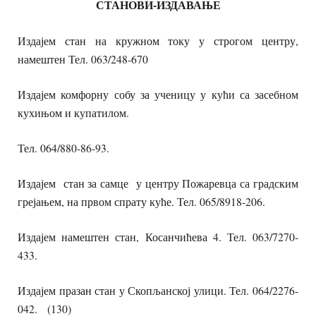
СТАНОВИ-ИЗДАВАЊ
Е
Издајем стан на кружном току у строгом центру,
намештен Тел. 063/248-670
Издајем комфорну собу за ученицу у кући са засебном
кухињом и купатилом.
Тел. 064/880-86-93.
Издајем стан за самце у центру Пожаревца са градским
грејањем, на првом спрату куће. Тел. 065/8918-206.
Издајем намештен стан, Косанчићева 4. Тел. 063/7270-
433.
Издајем празан стан у Скопљанској улици. Тел. 064/2276-
042. (130)