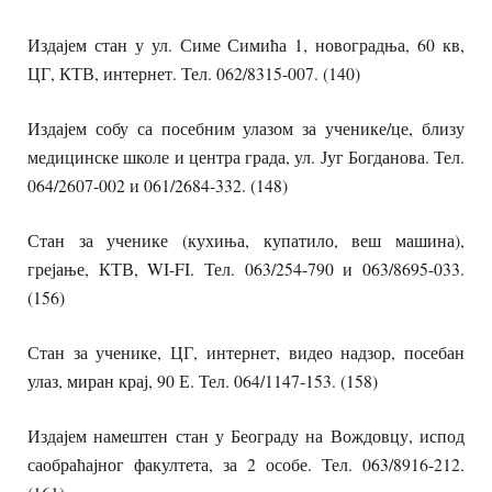
Издајем стан у ул. Симе Симића 1, новоградња, 60 кв,
ЦГ, КТВ, интернет. Тел. 062/8315-007. (140)
Издајем собу са посебним улазом за ученике/це, близу
медицинске школе и центра града, ул. Југ Богданова. Тел.
064/2607-002 и 061/2684-332. (148)
Стан за ученике (кухиња, купатило, веш машина),
грејање, КТВ, WI-FI. Тел. 063/254-790 и 063/8695-033.
(156)
Стан за ученике, ЦГ, интернет, видео надзор, посебан
улаз, миран крај, 90 Е. Тел. 064/1147-153. (158)
Издајем намештен стан у Београду на Вождовцу, испод
саобраћајног факултета, за 2 особе. Тел. 063/8916-212.