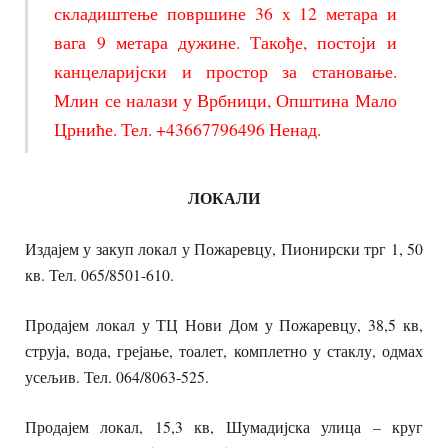
складиштење површине 36 x 12 метара и
вага 9 метара дужине. Такође, постоји и
канцеларијски и простор за становање.
Млин се налази у Врбници, Општина Мало
Црниће. Тел. +43667796496 Ненад.
ЛОКАЛИ
Издајем у закуп локал у Пожаревцу, Пионирски трг 1, 50
кв. Тел. 065/8501-610.
Продајем локал у ТЦ Нови Дом у Пожаревцу, 38,5 кв,
струја, вода, грејање, тоалет, комплетно у стаклу, одмах
усељив. Тел. 064/8063-525.
Продајем локал, 15,3 кв, Шумадијска улица – круг