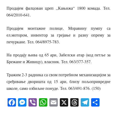
Продајем фалцован цреп ,,Кањижа“ 1800 комада. Тел.
064/2010-641.
Продајем монтажне полице, Моравину пумпу са
ел.мотором, инвентор за грејање и разну опрему за
печуркане. Тел. 064/8975-783.
На продају њива од 65 ари, Забелски атар (код петље за
Брежане и Живицу), власник. Тел. 063/377-357.
Тражим 2-3 радника са свом потребном механизацијом за
сређивање дворишта од 15 ари, близу пољопривредне
школе, само озбиљне понуде. Тел. 063/491-876. (150)
Facebook
Messenger
Viber
WhatsApp
Email
X
Threads
Telegra
Shar