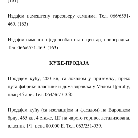
(161)
Издајем намештену гарсоњеру самцима. Тел. 066/6551-
469. (163)
Издајем намештен једнособан стан, центар, новоградња.
Тел. 066/6551-469. (163)
КУЋЕ-ПРОДАЈА
Продајем кућу, 200 кв, са локалом у приземљу, преко
пута фабрике пластике и дома здравља у Малом Црнићу,
плац 45 ари. Тел. 064/3677-350.
Продајем кућу (са изолацијом и фасадом) на Варошком
брду, 465 кв, 4 етаже, ЦГ на чврсто гориво, легализована,
власник 1/1, цена 80.000 Е. Тел. 063/251-939.