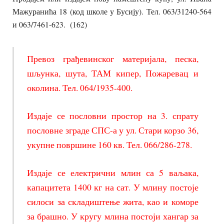
Мажуранића 18 (код школе у Бусију). Тел. 063/31240-564
и 063/7461-623. (162)
Превоз грађевинског материјала, песка,
шљунка, шута, ТАМ кипер, Пожаревац и
околина. Тел. 064/1935-400.
Издаје се пословни простор на 3. спрату
пословне зграде СПС-а у ул. Стари корзо 36,
укупне површине 160 кв. Тел. 066/286-278.
Издаје се електрични млин са 5 ваљака,
капацитета 1400 кг на сат. У млину постоје
силоси за складиштење жита, као и коморе
за брашно. У кругу млина постоји хангар за