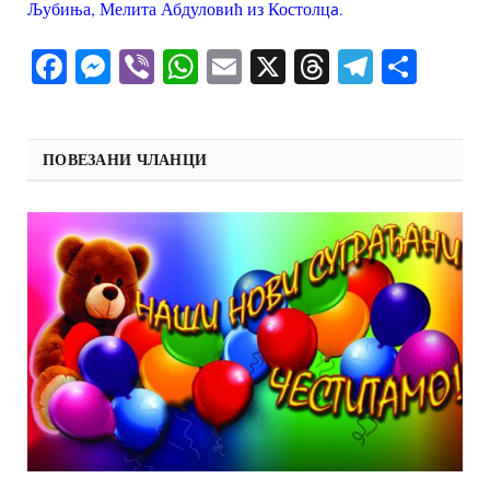
Љубиња, Мелита Абдуловић из Костолц
а
.
Facebook
Messenger
Viber
WhatsApp
Email
X
Threads
Telegra
Shar
ПОВЕЗАНИ ЧЛАНЦИ