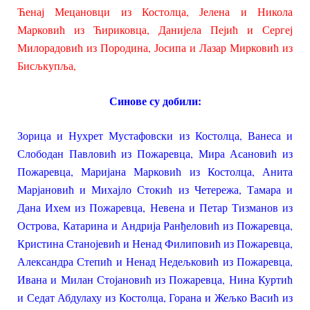
Ћенај Мецановци из Костолца, Јелена и Никола
Марковић из Ћириковца, Данијела Пејић и Сергеј
Милорадовић из Породина, Јосипа и Лазар Мирковић из
Бисљкупља,
Синове су добили:
Зорица и Нухрет Мустафовски из Костолца, Ванеса и
Слободан Павловић из Пожаревца, Мира Асановић из
Пожаревца, Маријана Марковић из Костолца, Анита
Марјановић и Михајло Стокић из Четережа, Тамара и
Дана Ихем из Пожаревца, Невена и Петар Тизманов из
Острова, Катарина и Андрија Ранђеловић из Пожаревца,
Кристина Станојевић и Ненад Филиповић из Пожаревца,
Александра Степић и Ненад Недељковић из Пожаревца,
Ивана и Милан Стојановић из Пожаревца, Нина Куртић
и Седат Абдулаху из Костолца, Горана и Жељко Васић из