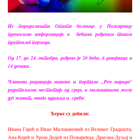
Из породилишта Опште болнице у Пожаревцу
преносимо информације о бебама рођеним током
протеклог периода.
Од 17. до 24. октобра, рођено је 20 беба: 6 девојчица и
14 дечака.
Чланови редакција новина и портала „Реч народа“
родитељима честитају од срца, а малишанима желе
дуг живот, много здрaвља и среће.
Ћерке су добили:
Ивана Гајић и Иван Миловановић из Великог Градишта,
Ана Којић и Урош Дедић из Пожаревца, Драгана Дуљај и