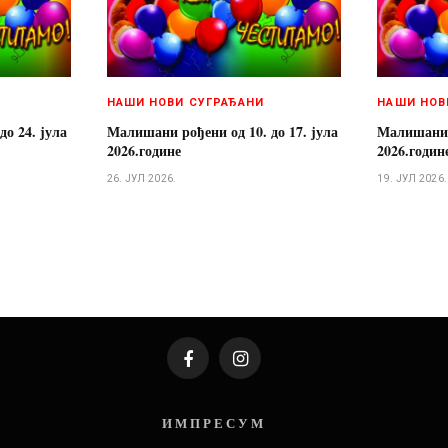
НАШИ НОВИ СУГРАЂАНИ
НАШИ НОВ
о 24. јула
Малишани рођени од 10. до 17. јула
Малишани р
2026.године
2026.годин
26. ЈУЛ 2026.
19. ЈУЛ 2026.
Facebook
Instagram
И М П Р Е С У М