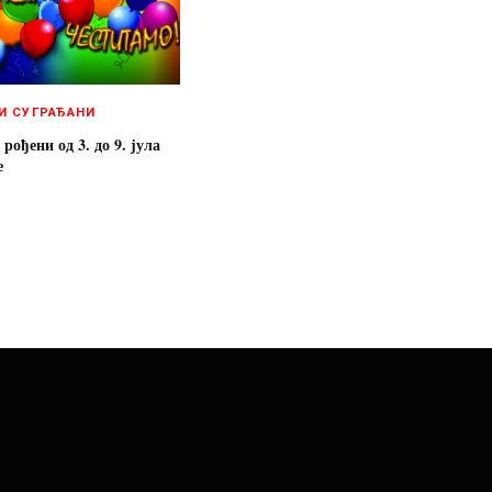
И СУГРАЂАНИ
ођени од 3. до 9. јула
е