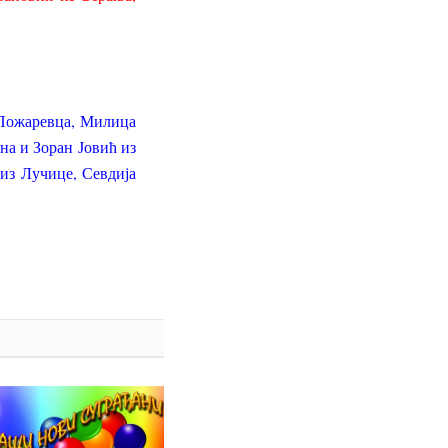
 Пожаревца, Милица
на и Зоран Јовић из
из Лучице, Севдија