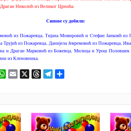
 Драган Николић из Великог Црнића.
Синове су добили:
мовић из Пожаревца, Тијана Момировић и Стефан Јанковћ из
 Трујић из Пожаревца, Данијела Јевремовић из Пожаревца, Ива
на и Драган Марковић из Божевца, Милица и Урош Половшек 
ни из Кленовника.
ok
senger
iber
WhatsApp
Email
X
Threads
Telegram
Share
И