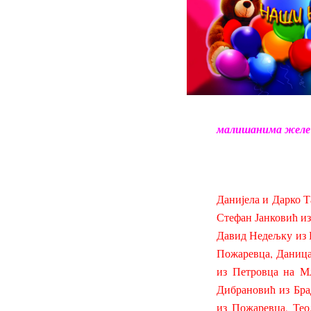
малишанима желе д
Данијела и Дарко 
Стефан Јанковић и
Давид Недељку из 
Пожаревца, Даница
из Петровца на М
Дибрановић из Бра
из Пожаревца, Те