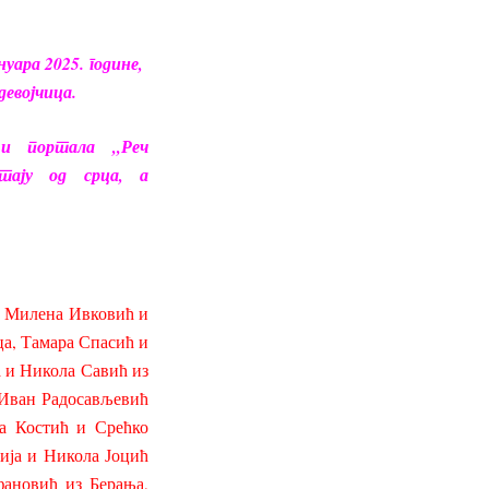
нуара 2025. године,
 девојчица.
 и портала „Реч
тају од срца, а
, Милена Ивковић и
а, Тамара Спасић и
 и Никола Савић из
 Иван Радосављевић
а Костић и Срећко
ија и Никола Јоцић
ановић из Берања,