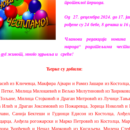
протеклог периода.
Од 27. децембра 2024. до 17. ја
рођене су 24 бебе, 8 дечака и 16
Чланови редакција новина
народа“ родитељима чести
уг живот, много здрaвља и среће!
Ћерке су добили:
Тасић из Кличевца, Макфира Ајвари и Рамиз Јашари из Костолца
з Петке, Милица Милошевић и Вељко Милутиновић из Ћириковц
Пољане, Милица Стојковић и Драган Митровић из Лучице.Тања
 Илић и Драган Јоксимовић из Пожаревца, Зорица Николић и
лави, Санија Бектеши и Гудинци Едисон из Костолца, Анђел
дарца, Анђела рогожарски и Марко Петровић из Костолца, Мар
одора Ђорђевић и Ненад Марковић из Кисиљева, Милена Стеф