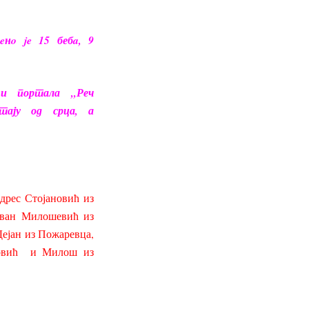
eнo je 15 бебa, 9
 и портала „Реч
тају од срца, а
дрес Стојановић из
Иван Милошевић из
ејан из Пожаревца,
уновић и Милош из