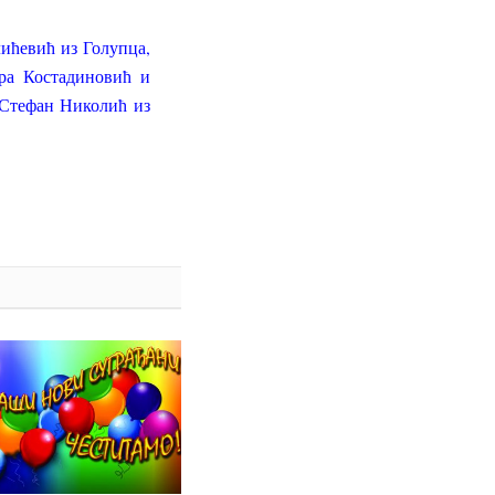
ићевић из Голупца,
ра Костадиновић и
Стефан Николић из