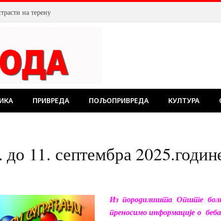
страсти на терену
ИКА
ПРИВРЕДА
ПОЉОПРИВРЕДА
КУЛТУРА
 до 11. септембра 2025.годин
Из породилишта Опште бол
преносимо информације о беб