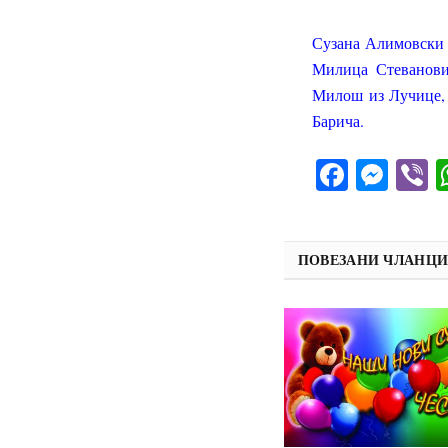
Сузана Алимовски 
Милица Стеванови
Милош из Лучице,
Барича.
Facebo
Mes
V
ПОВЕЗАНИ ЧЛАНЦ