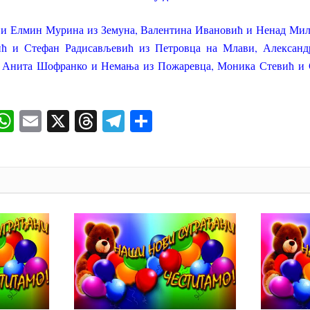
и Елмин Мурина из Земуна, Валентина Ивановић и Ненад Мил
ћ и Стефан Радисављевић из Петровца на Млави, Александ
 Анита Шофранко и Немања из Пожаревца, Моника Стевић и 
ok
senger
iber
WhatsApp
Email
X
Threads
Telegram
Share
И