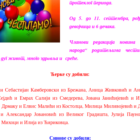
протеклог периода.
Од 5. до 11. септембра, рођ
девојчица и 6 дечака.
Чланови редакција новина
народа“ родитељима чести
уг живот, много здрaвља и среће.
Ћерке су добили:
 и Себастијан Камберовски из Брежана, Аница Живковић и Ан
ејдић и Емрах Салији из Смедерева, Јована Јанићијевић и 
 Дрмаку и Елвис Малићи из Костолца, Милица Миливојевић и Д
 и Александар Јовановић из Великог Градишта, Јулија Па
 Михоци и Илија из Ћириковца.
Синове су добили: