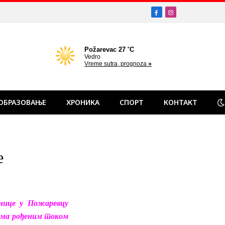
Facebook
Instagram
ОБРАЗОВАЊЕ
ХРОНИКА
СПОРТ
КОНТАКТ
е
нице у Пожаревцу
ама рођеним током