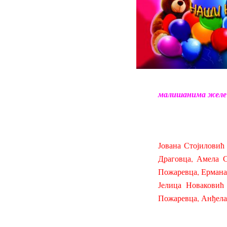
малишанима желе д
Јована Стојиловић
Драговца, Амела С
Пожаревца, Ермана
Јелица Новаковић
Пожаревца, Анђела