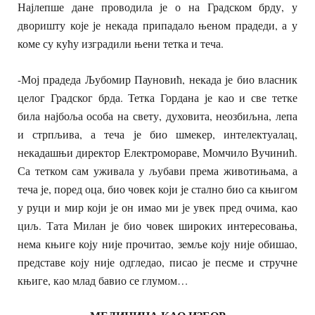
Најлепше дане проводила је о на Градском брду, у
дворишту које је некада припадало њеном прадеди, а у
коме су кућу изградили њени тетка и теча.
-Мој прадеда Љубомир Пауновић, некада је био власник
целог Градског брда. Тетка Гордана је као и све тетке
била најбоља особа на свету, духовита, неозбиљна, лепа
и стрпљива, а теча је био шмекер, интелектуалац,
некадашњи директор Електромораве, Момчило Вучинић.
Са тетком сам уживала у љубави према животињама, а
теча је, поред оца, био човек који је стално био са књигом
у руци и мир који је он имао ми је увек пред очима, као
циљ. Тата Милан је био човек широких интересовања,
нема књиге коју није прочитао, земље коју није обишао,
представе коју није одгледао, писао је песме и стручне
књиге, као млад бавио се глумом…