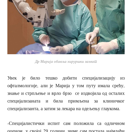
Др Марија обавља хируршки захват
Увек је било тешко добити специјализацију из
офталмологије, али је Марија у том путу имала срећу,
знање и стрпљење и врло брзо се издвојила од осталих
специјализаната и била примљена за клиничког
специјализанта, а затим за лекара на одељењу глаукома.
-Специјалистички испит сам положила са одличном
оценом, у својој 29 години, чиме сам постала најмлађи