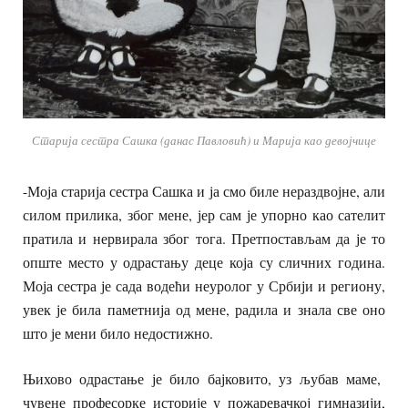
Старија сестра Сашка (данас Павловић) и Марија као девојчице
-Моја старија сестра Сашка и ја смо биле нераздвојне, али
силом прилика, због мене, јер сам је упорно као сателит
пратила и нервирала због тога. Претпостављам да је то
опште место у одрастању деце која су сличних година.
Моја сестра је сада водећи неуролог у Србији и региону,
увек је била паметнија од мене, радила и знала све оно
што је мени било недостижно.
Њихово одрастање је било бајковито, уз љубав маме,
чувене професорке историје у пожаревачкој гимназији,