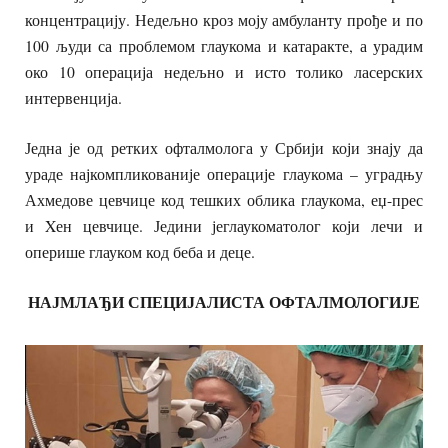
концентрацију. Недељно кроз моју амбуланту прође и по
100 људи са проблемом глаукома и катаракте, а урадим
око 10 операција недељно и исто толико ласерских
интервенција.
Једна је од ретких офталмолога у Србији који знају да
ураде најкомпликованије операције глаукома – уградњу
Ахмедове цевчице код тешких облика глаукома, еџ-прес
и Xен цевчице. Једини јеглаукоматолог који лечи и
оперише глауком код беба и деце.
НАЈМЛАЂИ СПЕЦИЈАЛИСТА ОФТАЛМОЛОГИЈЕ