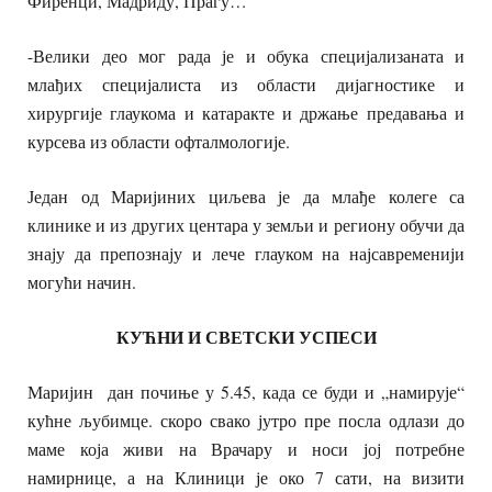
Фиренци, Мадриду, Прагу…
-Велики део мог рада је и обука специјализаната и
млађих специјалиста из области дијагностике и
хирургије глаукома и катаракте и држање предавања и
курсева из области офталмологије.
Један од Маријиних циљева је да млађе колеге са
клинике и из других центара у земљи и региону обучи да
знају да препознају и лече глауком на најсавременији
могући начин.
КУЋНИ И СВЕТСКИ УСПЕСИ
Маријин дан почиње у 5.45, када се буди и „намирује“
кућне љубимце. скоро свако јутро пре посла одлази до
маме која живи на Врачару и носи јој потребне
намирнице, а на Клиници је око 7 сати, на визити