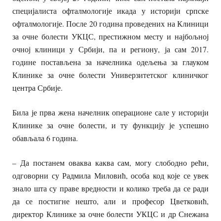
специјалиста офталмологије икада у историји српске
офталмологије. После 20 година проведених на Клиници
за очне болести УКЦС, престижном месту и најбољној
очној клиници у Србији, па и региону, ја сам 2017.
године постављена за начелника одељења за глауком
Клинике за очне болести Универзитетског клиничког
центра Србије.
Била је прва жена начелник операционе сале у историји
Клинике за очне болести, и ту функцију је успешно
обављала 6 година.
– Да постанем оваква каква сам, могу слободно рећи,
одговорни су Радмила Миловић, особа код које се увек
знало шта су праве вредности и колико треба да се ради
да се постигне нешто, али и професор Цветковић,
директор Клинике за очне болести УКЦС и др Снежана