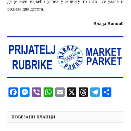
да је њен највећи успех у животу то што се удала и
родила два детета.
Влада Винкић
Facebook
Messenger
Viber
WhatsApp
Email
X
Threads
Telegra
Shar
ПОВЕЗАНИ ЧЛАНЦИ