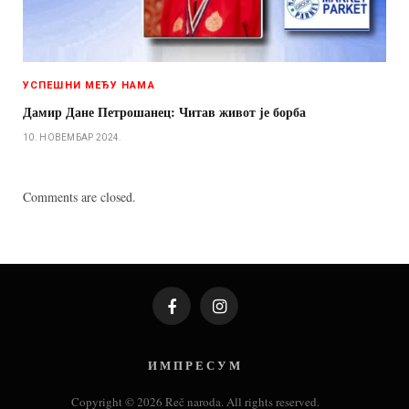
УСПЕШНИ МЕЂУ НАМА
Дамир Дане Петрошанец: Читав живот је борба
10. НОВЕМБАР 2024.
Comments are closed.
Facebook
Instagram
И М П Р Е С У М
Copyright © 2026 Reč naroda. All rights reserved.