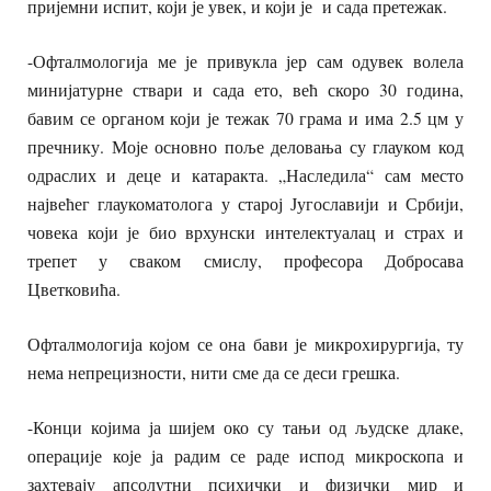
пријемни испит, који је увек, и који је и сада претежак.
-Офталмологија ме је привукла јер сам одувек волела
минијатурне ствари и сада ето, већ скоро 30 година,
бавим се органом који је тежак 70 грама и има 2.5 цм у
пречнику. Моје основно поље деловања су глауком код
одраслих и деце и катаракта. „Наследила“ сам место
највећег глаукоматолога у старој Југославији и Србији,
човека који је био врхунски интелектуалац и страх и
трепет у сваком смислу, професора Добросава
Цветковића.
Офталмологија којом се она бави је микрохирургија, ту
нема непрецизности, нити сме да се деси грешка.
-Конци којима ја шијем око су тањи од људске длаке,
операције које ја радим се раде испод микроскопа и
захтевају апсолутни психички и физички мир и