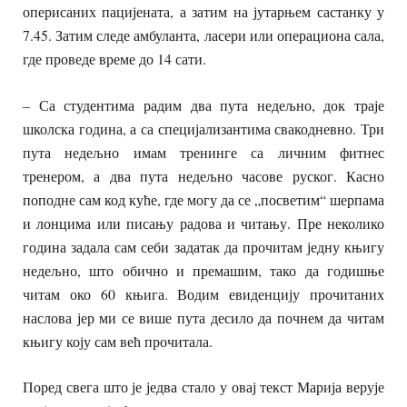
оперисаних пацијената, а затим на јутарњем састанку у
7.45. Затим следе амбуланта, ласери или операциона сала,
где проведе време до 14 сати.
– Са студентима радим два пута недељно, док траје
школска година, а са специјализантима свакодневно. Три
пута недељно имам тренинге са личним фитнес
тренером, а два пута недељно часове руског. Касно
поподне сам код куће, где могу да се „посветим“ шерпама
и лонцима или писању радова и читању. Пре неколико
година задала сам себи задатак да прочитам једну књигу
недељно, што обично и премашим, тако да годишње
читам око 60 књига. Водим евиденцију прочитаних
наслова јер ми се више пута десило да почнем да читам
књигу коју сам већ прочитала.
Поред свега што је једва стало у овај текст Марија верује