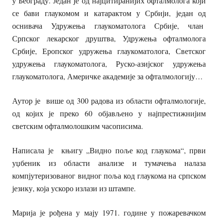
у Београду. Један је од најцитиранијих офталмолога који
се бави глаукомом и катарактом у Србији, један од
оснивача Удружења глаукоматолога Србије, члан
Српског лекарског друштва, Удружења офталмолога
Србије, Еропског удружења глаукоматолога, Светског
удружења глаукоматолога, Руско-азијског удружења
глаукоматолога, Америчке академије за офталмологију…
Аутор је више од 300 радова из области офталмологије,
од којих је преко 60 објављено у најпрестижнијим
светским офталмолошким часописима.
Написала је књигу „Видно поље код глаукома“, први
уџбеник из области анализе и тумачења налаза
компјутеризованог видног поља код глаукома на српском
језику, која ускоро излази из штампе.
Марија је рођена у мају 1971. године у пожаревачком