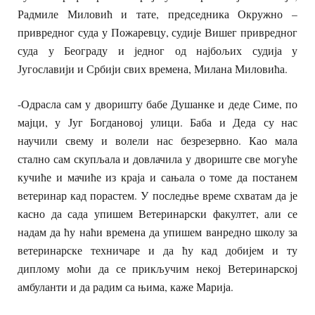
Радмиле Миловић и тате, председника Окружно –
привредног суда у Пожаревцу, судије Вишег привредног
суда у Београду и једног од најбољих судија у
Југославији и Србији свих времена, Милана Миловића.
-Одрасла сам у дворишту бабе Душанке и деде Симе, по
мајци, у Југ Богдановој улици. Баба и Деда су нас
научили свему и волели нас безрезервно. Као мала
стално сам скупљала и довлачила у двориште све могуће
кучиће и мачиће из краја и сањала о томе да постанем
ветеринар кад порастем. У последње време схватам да је
касно да сада упишем Ветеринарски факултет, али се
надам да ћу наћи времена да упишем ванредно школу за
ветеринарске техничаре и да ћу кад добијем и ту
диплому моћи да се прикључим некој Ветеринарској
амбуланти и да радим са њима, каже Марија.