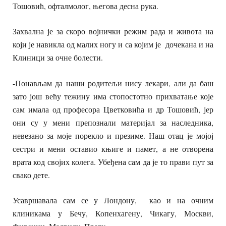
Тошовић, офталмолог, његова десна рука.
Захвална је за скоро војнички режим рада и живота на
који је навикла од малих ногу и са којим је дочекана и на
Клиници за очне болести.
-Понављам да наши родитељи нису лекари, али да баш
зато још већу тежину има стопостотно прихватање које
сам имала од професора Цветковића и др Тошовић, јер
они су у мени препознали материјал за наследника,
невезано за моје порекло и презиме. Наш отац је мојој
сестри и мени оставио књиге и памет, а не отворена
врата код својих колега. Убеђена сам да је то прави пут за
свако дете.
Усавршавала сам се у Лондону, као и на очним
клиникама у Бечу, Копенхагену, Чикагу, Москви,