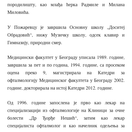
породилишту, као млађа ћерка Радмиле и Милана
Миловића.
У Пожаревцу је завршила Основну школу „Доситеј
Обрадовић“, нижу Музичку школу, одсек клавир и
Гимназију, природни смер.
Медицински факултет у Београду уписала 1989. године,
завршила за пет и по година, 1994. године, са просеком
оцена преко 9, магистрирала на Катедри за
офталмологију Медицинског факултета у Београду 2002.
године, докторирала на истој Катедри 2012. године.
Од 1996. године запослена је прво као лекар на
специјализацији из офталмологије на Клиници за очне
болести „Др Ђорђе Нешић“, затим као лекар
специјалиста офталмолог и као начелник одељења за