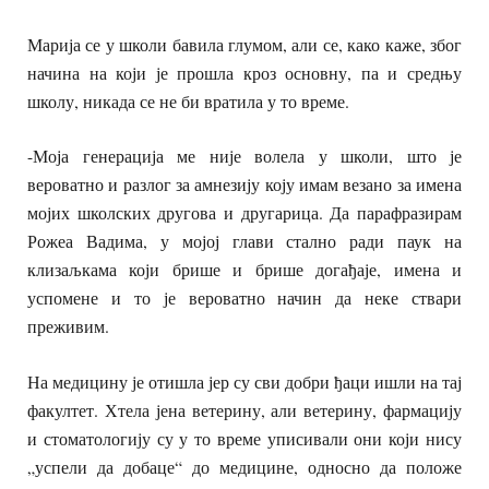
Марија се у школи бавила глумом, али се, како каже, због
начина на који је прошла кроз основну, па и средњу
школу, никада се не би вратила у то време.
-Моја генерација ме није волела у школи, што је
вероватно и разлог за амнезију коју имам везано за имена
мојих школских другова и другарица. Да парафразирам
Рожеа Вадима, у мојој глави стално ради паук на
клизаљкама који брише и брише догађаје, имена и
успомене и то је вероватно начин да неке ствари
преживим.
На медицину је отишла јер су сви добри ђаци ишли на тај
факултет. Хтела јена ветерину, али ветерину, фармацију
и стоматологију су у то време уписивали они који нису
„успели да добаце“ до медицине, односно да положе