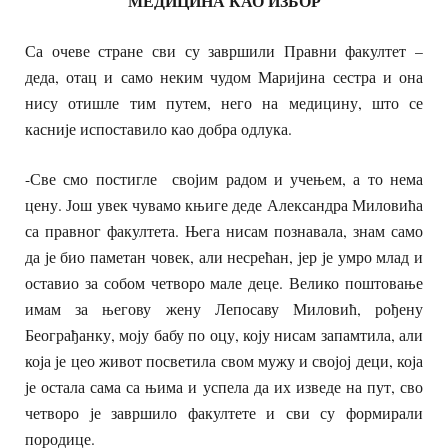
МЕДИЦИНА КАО ИЗБОР
Са очеве стране сви су завршили Правни факултет –
деда, отац и само неким чудом Маријина сестра и она
нису отишле тим путем, него на медицину, што се
касније испоставило као добра одлука.
-Све смо постигле својим радом и учењем, а то нема
цену. Још увек чувамо књиге деде Александра Миловића
са правног факултета. Њега нисам познавала, знам само
да је био паметан човек, али несрећан, јер је умро млад и
оставио за собом четворо мале деце. Велико поштовање
имам за његову жену Лепосаву Миловић, рођену
Београђанку, моју бабу по оцу, коју нисам запамтила, али
која је цео живот посветила свом мужу и својој деци, која
је остала сама са њима и успела да их изведе на пут, сво
четворо је завршило факултете и сви су формирали
породице.