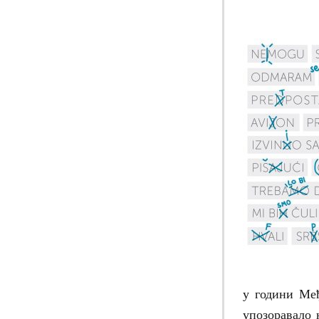
у години Међ
упозоравало 