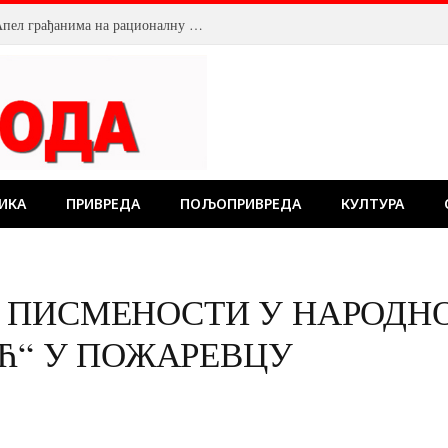
Смањен притисак воде у Пожаревцу. Апел грађанима на рационалну потрошњу
ИКА
ПРИВРЕДА
ПОЉОПРИВРЕДА
КУЛТУРА
 ПИСМЕНОСТИ У НАРОДНО
ИЋ“ У ПОЖАРЕВЦУ