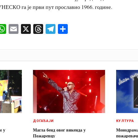
УНЕСКО га је први пут прославио 1966. године.
ok
senger
iber
WhatsApp
Email
X
Threads
Telegram
Share
И
ДОГАЂАЈИ
КУЛТУРА
м у
Магла бенд овог викенда у
Монодрам
Пожаревцу
пожаревачк