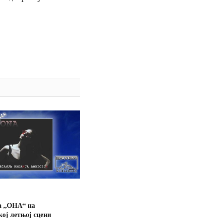
а „ОНА“ на
ој летњој сцени