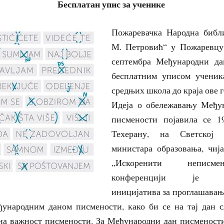
Бесплатан упис за ученике
Пожаревачка Народна библ
М. Петровић“ у Пожаревцу
септембра Међународни да
бесплатним уписом ученик
средњих школа до краја ове 
Идеја о обележавању Међу
писмености појавила се 1
Техерану, на Светској 
министара образовања, чија
,,Искоренити неписм
конференцији је пр
иницијатива за проглашавањ
ународним даном писмености, како би се на тај дан с
на важност писмености. За Међународни дан писмености 