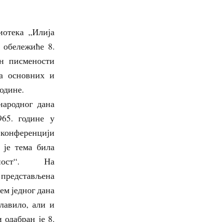
иотека „Илија
 обележиће 8.
н писмености
а основних и
године.
народног дана
965. године у
конференцији
 је тема била
еност“. На
едстављена
ем једног дана
лавило, али и
одабран је 8.