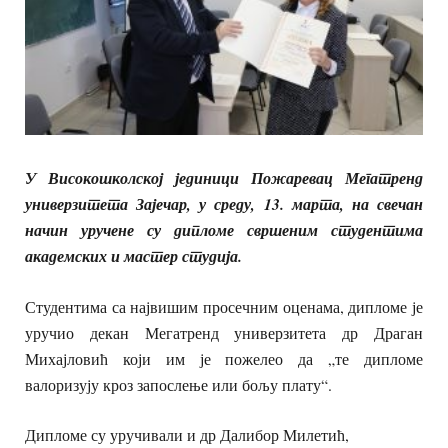
У Високошколској јединици Пожаревац Мегатренд
универзитета Зајечар, у среду, 13. марта, на свечан
начин уручене су дипломе свршеним студентима
академских и мастер студија.
Студентима са највишим просечним оценама, дипломе је
уручио декан Мегатренд универзитета др Драган
Михајловић који им је пожелео да „те дипломе
валоризују кроз запослење или бољу плату“.
Дипломе су уручивали и др Далибор Милетић,