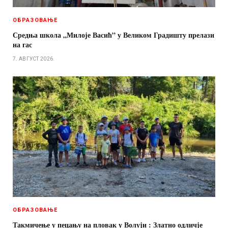
ОБРАЗОВАЊЕ
Средња школа „Милоје Васић” у Великом Градишту прелази
на гас
7. АВГУСТ 2026.
ОБРАЗОВАЊЕ
Такмичење у пецању на пловак у Волуји : Златно одличје