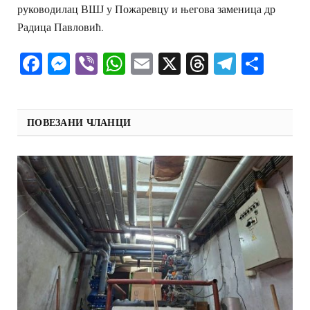
руководилац ВШЈ у Пожаревцу и његова заменица др
Радица Павловић.
Facebook
Messenger
Viber
WhatsApp
Email
X
Threads
Telegra
Shar
ПОВЕЗАНИ ЧЛАНЦИ