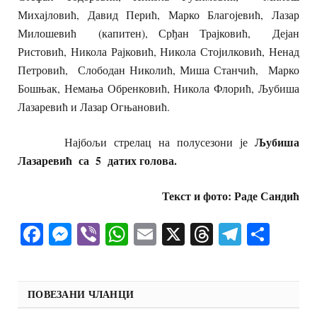
Михајловић, Давид Перић, Марко Благојевић, Лазар
Милошевић (капитен), Срђан Трајковић, Дејан
Ристовић, Никола Рајковић, Никола Стојилковић, Ненад
Петровић, Слободан Николић, Миша Станчић, Марко
Бошњак, Немања Обренковић, Никола Флорић, Љубиша
Лазаревић и Лазар Огњановић.
Љубиша
Најбољи стрелац на полусезони је
Лазаревић са 5 датих голова.
Текст и фото: Раде Сандић
Facebook
Messenger
Viber
WhatsApp
Email
X
Threads
Telegra
Shar
ПОВЕЗАНИ ЧЛАНЦИ