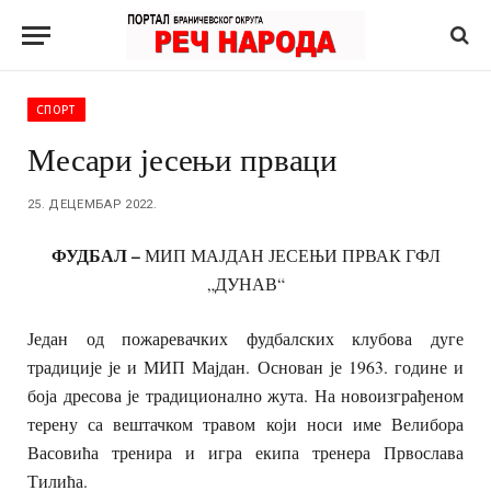
СПОРТ
Месари јесењи прваци
25. ДЕЦЕМБАР 2022.
ФУДБАЛ –
МИП МАЈДАН ЈЕСЕЊИ ПРВАК ГФЛ
„ДУНАВ“
Један од пожаревачких фудбалских клубова дуге
традиције је и МИП Мајдан. Основан је 1963. године и
боја дресова је традиционално жута. На новоизграђеном
терену са вештачком травом који носи име Велибора
Васовића тренира и игра екипа тренера Првослава
Тилића.