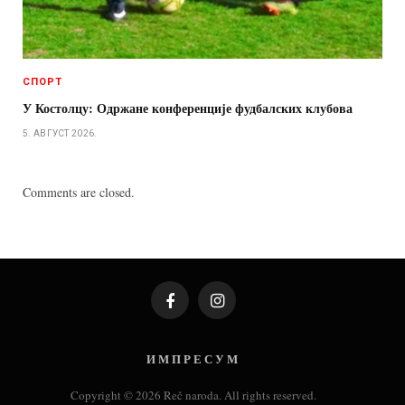
СПОРТ
У Костолцу: Одржане конференције фудбалских клубова
5. АВГУСТ 2026.
Comments are closed.
Facebook
Instagram
И М П Р Е С У М
Copyright © 2026 Reč naroda. All rights reserved.