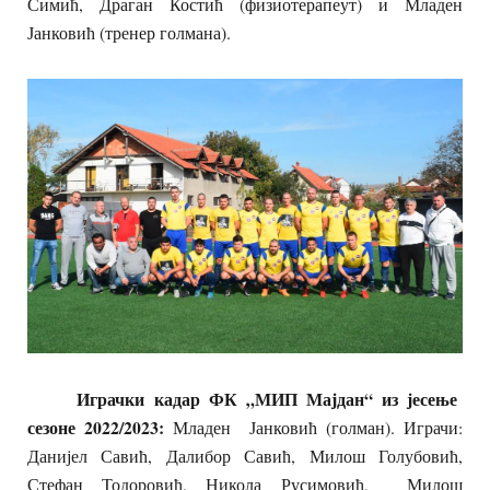
Симић, Драган Костић (физиотерапеут) и Младен
Јанковић (тренер голмана).
Играчки кадар ФК „МИП Мајдан“ из јесење
сезоне 2022/2023:
Младен Јанковић (голман). Играчи:
Данијел Савић, Далибор Савић, Милош Голубовић,
Стефан Тодоровић, Никола Русимовић, Милош