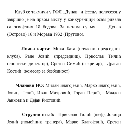
Клуб се такмичи у ГФЛ „Дунав“ и јесењу полусезону
завршио је на првом месту у конкуренцији осам ривала
са освојених 18 бодова. За петама су му Дунав
(Острово) 16 и Морава 1932 (Пругово).
Лична карта:
Мика Бата (почасни председник
клуба), Раде Јовић (председник), Првослав Тилић
(спортски директор), Сретен Симић (секретар), Драган
Костић (комесар за безбедност).
Чланови ИО:
Милан Благојевић, Марко Благојевић,
Јовица Јелић, Иван Митровић, Горан Перић, Младен
Јанковић и Дејан Ристовић.
Стручни штаб:
Првослав Тилић (шеф), Јовица
Јелић (помоћник тренера), Марко Благојевић, Сретен