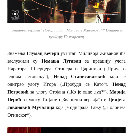
„Званична верзија“ Позоришта „Миливоје Живановић“ Центра за
културу Пожаревац
Глумац вечери
Знамења
уз штап Миливоја Живановића
Немања Лугавац
заслужили су
за креацију улога
Наратора, Шверцера, Стопера и Цариника („Прича о
Ненад Станисављевић
једном летовању“),
који је
Ненад
одиграо улогу Игора („Пробуди се Като“),
Петровић
Марија
за улогу Стојана („Ко је овде луд?“),
Перић
Цвијета
за улогу Татјане („Званична верзија“) и
Јовановић Мучалица
која је одиграла Тању („Полонеза
Огинског“).