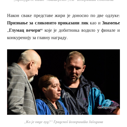
Након сваке представе жири је доносио по две одлуке:
Признање за сликовито приказани лик
Знамење
као и
Глумац вечери“
„
које је добитника водило у финале и
конкуренију за главну награду.
„Ко је овде луд?“ Градског позоришта Јагодина