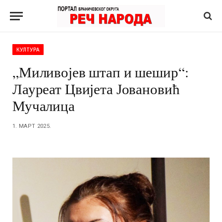
КУЛТУРА
„Миливојев штап и шешир“:
Лауреат Цвијета Јовановић
Мучалица
1. МАРТ 2025.