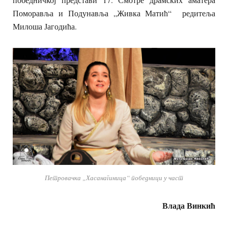
Поморавља и Подунавља „Живка Матић“ редитеља
Милоша Јагодића.
Петровачка „Хасанагиница“ победници у част
Влада Винкић