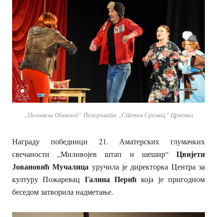
„Полонеза Огинског“ Позоришта „Стеван Сремац“ Црвенка
Награду победници 21. Аматерских глумачких
Цвијети
свечаности „Миливојев штап и шешир“
Јовановић Мучалица
уручила је директорка Центра за
Галина Перић
културу Пожаревац
која је пригодном
беседом затворила надметање.