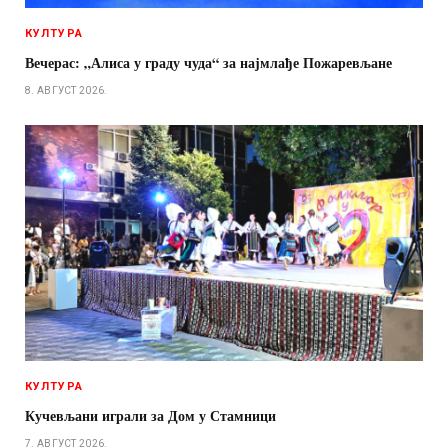
КУЛТУРА
Вечерас: „Алиса у граду чуда“ за најмлађе Пожаревљане
8. АВГУСТ 2026.
КУЛТУРА
Кучевљани играли за Дом у Стамници
7. АВГУСТ 2026.