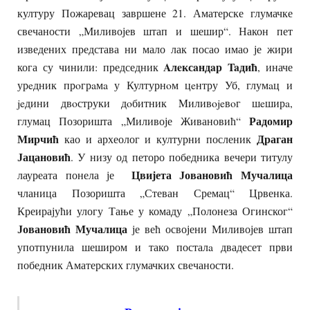
културу Пожаревац завршене 21. Аматерске глумачке
свечаности „Миливојев штап и шешир“. Након пет
изведених представа ни мало лак посао имао је жири
Aлeксaндaр Taдић
кога су чинили: председник
, иначе
урeдник прoгрaмa у Културнoм цeнтру Уб, глумaц и
jeдини двoструки дoбитник Mиливojeвoг шeширa,
Радомир
глумац Позоришта „Миливоје Живановић“
Мирчић
Драган
као и археолог и културни посленик
Јацановић
. У низу од петоро победника вечери титулу
Цвијета Јовановић Мучалица
лауреата понела је
чланица Позоришта „Стеван Сремац“ Црвенка.
Креирајући улогу Тање у комаду „Полонеза Огинског“
Јовановић Мучалица
је већ освојени Миливојев штап
употпунила шеширом и тако посталa двадесет први
победник Аматерских глумачких свечаности.