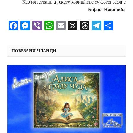
Као илустрација тексту коришћене су фотографије
Бојана Николића
Facebook
Messenger
Viber
WhatsApp
Email
X
Threads
Telegra
Shar
ПОВЕЗАНИ ЧЛАНЦИ