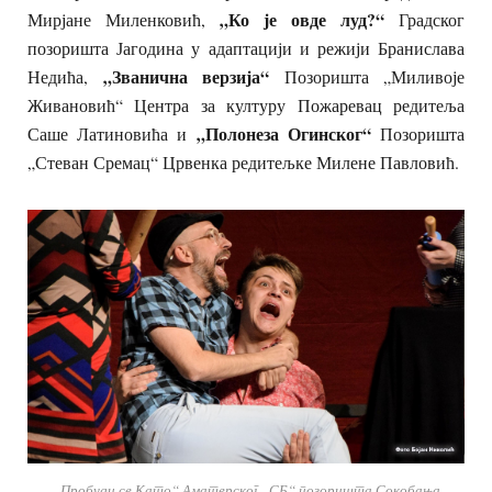
„Ко је овде луд?“
Мирјане Миленковић,
Градског
позоришта Јагодина у адаптацији и режији Бранислава
„Званична верзија“
Недића,
Позоришта „Миливоје
Живановић“ Центра за културу Пожаревац редитеља
„Полонеза Огинског“
Саше Латиновића и
Позоришта
„Стеван Сремац“ Црвенка редитељке Милене Павловић.
„Пробуди се Като“ Аматерског „СБ“ позоришта Сокобања