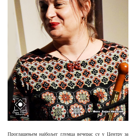
Проглашењем најбољег глумца вечерас су у Центру за