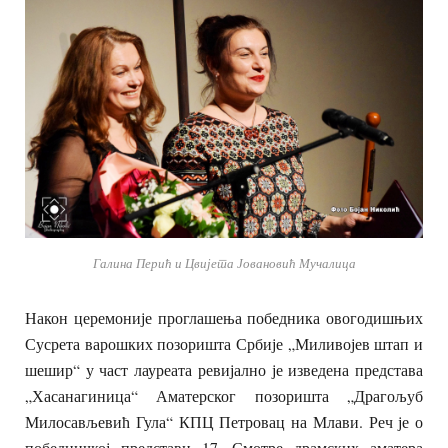
Галина Перић и Цвијета Јовановић Мучалица
Након церемоније проглашења победника овогодишњих
Сусрета варошких позоришта Србије „Миливојев штап и
шешир“ у част лауреата ревијално је изведена представа
„Хасанагиница“ Аматерског позоришта „Драгољуб
Милосављевић Гула“ КПЦ Петровац на Млави. Реч је о
победничкој представи 17. Смотре драмских аматера