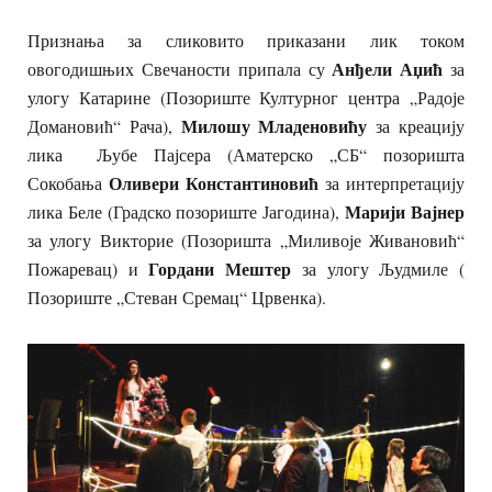
Признања за сликовито приказани лик током
Анђели Аџић
овогодишњих Свечаности припала су
за
улогу Катарине (Позориште Културног центра „Радоје
Милошу Младеновићу
Домановић“ Рача),
за креацију
лика Љубе Пајсера (Аматерско „СБ“ позоришта
Оливери Константиновић
Сокобања
за интерпретацију
Марији Вајнер
лика Беле (Градско позориште Јагодина),
за улогу Викторие (Позоришта „Миливоје Живановић“
Гордани Мештер
Пожаревац) и
за улогу Људмиле (
Позориште „Стеван Сремац“ Црвенка).