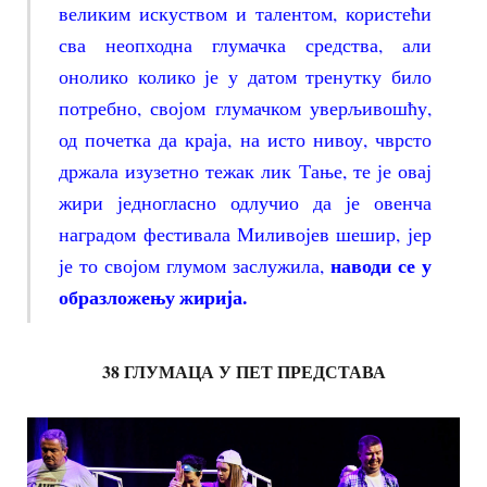
великим искуством и талентом, користећи
сва неопходна глумачка средства, али
онолико колико је у датом тренутку било
потребно, својом глумачком уверљивошћу,
од почетка да краја, на исто нивоу, чврсто
држала изузетно тежак лик Тање, те је овај
жири једногласно одлучио да је овенча
наградом фестивала Миливојев шешир, јер
наводи се у
је то својом глумом заслужила,
образложењу жирија.
38 ГЛУМАЦА У ПЕТ ПРЕДСТАВА