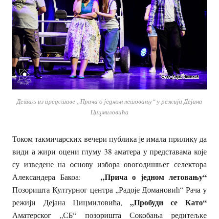
Детаљ из представе „Прича о једном летовању“ у режији Дејана
Цицмиловића
Током такмичарских вечери публика је имала прилику да
види а жири оцени глуму 38 аматера у представама које
су изведене на основу избора овогодишњег селектора
„Прича о једном летовању“
Александера Бакоа:
Позоришта Културног центра „Радоје Домановић“ Рача у
„Пробуди се Като“
режији Дејана Цицмиловића,
Аматерског „СБ“ позоришта Сокобања редитељке