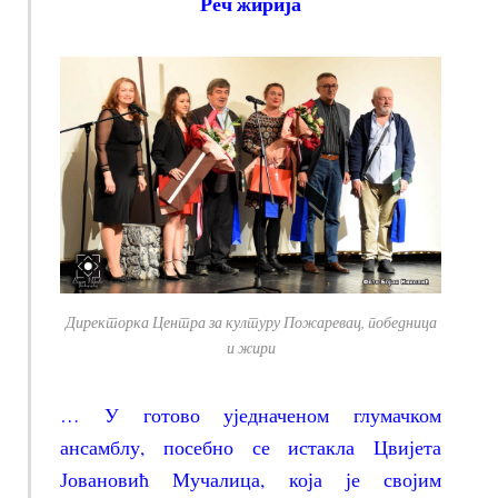
Реч жирија
Директорка Центра за културу Пожаревац, победница
и жири
… У готово уједначеном глумачком
ансамблу, посебно се истакла Цвијета
Јовановић Мучалица, која је својим