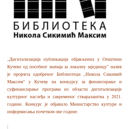
„Дигитализација публикација објављених у Општини
Кучево од посебног значаја за локалну заједницу” назив
је пројекта одобреног Библиотеци „Никола Сикимић
Максим“ у Кучеву на конкурсу за финансирање и
суфинансирање програма из области дигитализације
културног наслеђа и савременог стваралаштва у 2021.
години. Конкурс је објавило Министарство културе и
информисања почетком ове године.