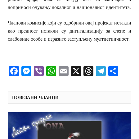
доприноси очувању локалног и националног идентитета.
Чланови комисије који су одобрили овај пројекат истакли
као предност истакли су дигитализацију за слепе и
слабовиде особе и изразито заступљену мултиетничност.
Facebook
Messenger
Viber
WhatsApp
Email
X
Threads
Telegra
Shar
ПОВЕЗАНИ ЧЛАНЦИ