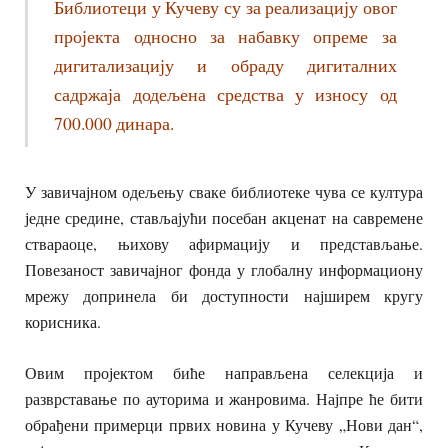
Библиотеци у Кучеву су за реализацију овог
пројекта односно за набавку опреме за
дигитализацију и обраду дигиталних
садржаја додељена средства у износу од
700.000 динара.
У завичајном одељењу сваке библиотеке чува се култура
једне средине, стављајући посебан акценат на савремене
ствараоце, њихову афирмацију и представљање.
Повезаност завичајног фонда у глобалну информациону
мрежу допринела би доступности најширем кругу
корисника.
Овим пројектом биће направљена селекција и
разврставање по ауторима и жанровима. Најпре ће бити
обрађени примерци првих новина у Кучеву „Нови дан“,