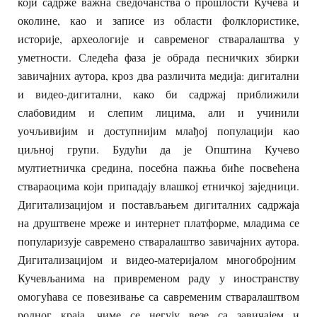
који садрже важна сведочанства о прошлости Кучева и
околине, као и записе из области фолклористике,
историје, археологије и савременог стваралаштва у
уметности. Следећа фаза је обрада песничких збирки
завичајних аутора, кроз два различита медија: дигитални
и видео-дигитални, како би садржај приближили
слабовидим и слепим лицима, али и учинили
уочљивијим и доступнијим млађој популацији као
циљној групи. Будући да је Општина Кучево
мултиетничка средина, посебна пажња биће посвећена
ствараоцима који припадају влашкој етничкој заједници.
Дигитализацијом и постављањем дигиталних садржаја
на друштвене мреже и интернет платформе, младима се
популаризује савремено стваралаштво завичајних аутора.
Дигитализацијом и видео-материјалом многобројним
Кучевљанима на привременом раду у иностранству
омогућава се повезивање са савременим стваралаштвом
родног краја, чиме се негују везе са завичајем и