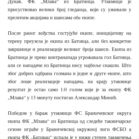
Дунав, ФК „Млава“ из Братинца. Утакмици је
присуствовао велики број гледаоца, који су уживали у
прелепим акцијама и шансама обe екипе.
После раног вођства гостујуће екипе, иницијативу на
терену преузела је екипа из Батовца, али без конкретне
завршнице и реализације великог броја шанси. Екипа из
Братинца је преко контранапада угрожавала гол Батовца,
али се нападачи из Братинца нису најбоље снашли. Што
због добрих одбрана голмана и једне и друге екипе, што
због лоше реализације нападача, на крају утакмице
резултат је остао само 1:0 голом који је за екипу ФК
„Млава“ у 13 минуту постигао Александар Минић.
Победом у бараж утакмици ФС Браничевског округа
екипа ФК „Млава“ из Братинца од следеће такмичарске
сезоне играће у Браничевској окружној лиги ФСБО а
екипа ФК „Батовац“ испала је у нижи степен такмичења