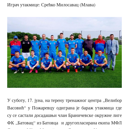
Играч утакмице: Срећко Милосавац (Млава)
У суботу, 17. јуна, на терену тренажног центра „Велибор
Васовић“ у Пожаревцу одиграна је бараж утакмица где
су се састали досадашњи члан Браничевске окружне лиге
ФК „Батовац“ из Батовца и другопласирана екипа МФЛ