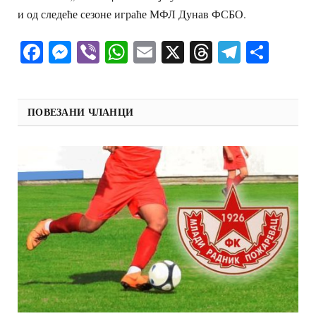
и од следеће сезоне играће МФЛ Дунав ФСБО.
Facebook
Messenger
Viber
WhatsApp
Email
X
Threads
Telegra
Shar
ПОВЕЗАНИ ЧЛАНЦИ