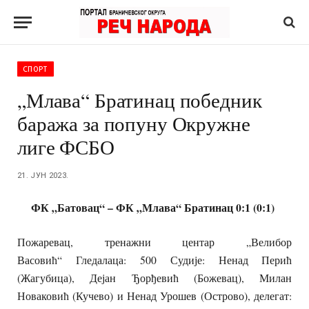
СПОРТ
„Млава“ Братинац победник
баража за попуну Окружне
лиге ФСБО
21. ЈУН 2023.
ФК „Батовац“ – ФК „Млава“ Братинац 0:1 (0:1)
Пожаревац, тренажни центар „Велибор
Васовић“
Гледалаца: 500
Судије: Ненад Перић
(Жагубица), Дејан Ђорђевић (Божевац), Милан
Новаковић (Кучево) и Ненад Урошев (Острово), делегат: