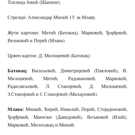
Топлица Јовић (Шапине).
Стрелци: Александар Минић 13′ за Млаву.
Жути картони: Митић (Батовац), Марковић, Ђорђевић,
Вељковић и Перић (Млава).
Црвен картон: Д. Милошевић (Батовац)
Батовац:
Васиљевић, Димитријевић (Павловић), И.
Милошевић, Митић, Радовановић, Марковић,
Радисављевић, Л. Станојевић, Д. Милошевић,
З.Станојевић и Ј. Станојевић (Михајловић).
Млава:
Мишић, Ћирић, Николић, Перић, Стојадиновић,
Ђорђевић, Манески (Давидовић), Вељковић (Илић),
Марковић, Милосавац и Минић.