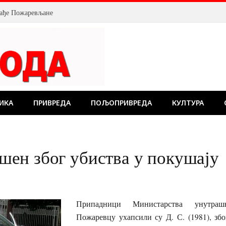
млађе Пожаревљане
ИКА
ПРИВРЕДА
ПОЉОПРИВРЕДА
КУЛТУРА
ен због убиства у покушају
Припадници Министарства унутра
Пожаревцу ухапсили су Д. С. (1981), збо