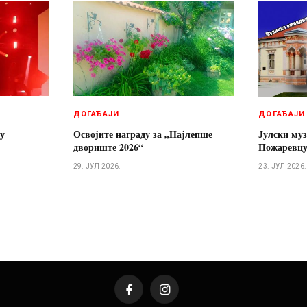
ДОГАЂАЈИ
ДОГАЂАЈИ
 у
Освојите награду за „Најлепше
Јулски муз
двориште 2026“
Пожаревц
29. ЈУЛ 2026.
23. ЈУЛ 2026.
Facebook
Instagram