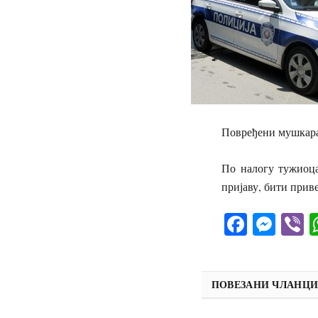
Повређени мушкара
По налогу тужиоца
пријаву, бити при
Facebo
Mes
V
ПОВЕЗАНИ ЧЛАНЦ