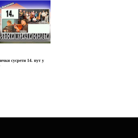
ички сусрети 14. пут у
у