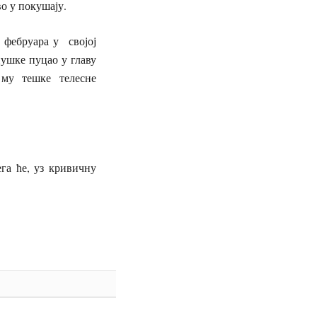
о у покушају.
. фебруара у својој
ушке пуцао у главу
 му тешке телесне
га ће, уз кривичну