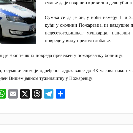
сумње да је извршио кривично дело убиств
Сумња се да је он, у ноћи између 1. и 2
кући у околини Пожаревца, из ваздушне п
педесетогодишњег мушкарца, наневши
повреде у виду прелома лобање.
ц је због тешких повреда превежен у пожаревачку болницу.
, осумњиченом је одређено задржавање до 48 часова након че
веден Вишем јавном тужилаштву у Пожаревцу.
ok
senger
iber
WhatsApp
Email
X
Threads
Telegram
Share
И