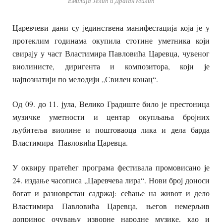
Емилија Јелић и Драган Милић
Царевчеви дани су јединствена манифестација која је у
протеклим годинама окупила стотине уметника који
свирају у част Властимира Павловића Царевца, чувеног
виолинисте, диригента и композитора, који је
најпознатији по мелодији „Свилен конац“.
Од 09. до 11. јула, Велико Градиште било је престоница
музичке уметности и центар окупљања бројних
љубитеља виолине и поштоваоца лика и дела барда
Властимира Павловића Царевца.
У оквиру пратећег програма фестивала промовисано је
24. издање часописа „Царевчева лира“. Нови број доноси
богат и разноврстан садржај: сећање на живот и дело
Властимира Павловића Царевца, његов немерљив
допринос очувању изворне народне музике, као и