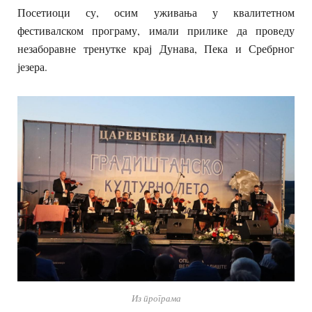
Посетиоци су, осим уживања у квалитетном
фестивалском програму, имали прилике да проведу
незаборавне тренутке крај Дунава, Пека и Сребрног
језера.
Из програма