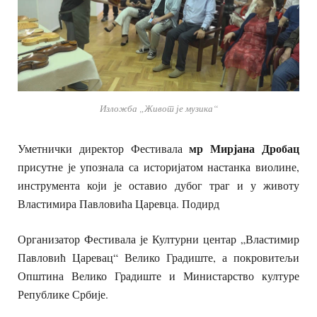
Изложба „Живот је музика“
мр Мирјана Дробац
Уметнички директор Фестивала
присутне је упознала са историјатом настанка виолине,
инструмента који је оставио дубог траг и у животу
Властимира Павловића Царевца. Подирд
Организатор Фестивала је Културни центар „Властимир
Павловић Царевац“ Велико Градиште, а покровитељи
Општина Велико Градиште и Министарство културе
Републике Србије.