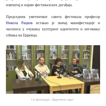
извештај и најаве фестивалских догађаја.
Председник уметничког савета фестивала професор
Никола Рацков
истакао је значај манифестације и
часописа у очувању културног идентитета и неговању
сећања на Царевца.
Са промоције „Царевчеве лире“