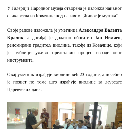
У Галерији Народног музеја отворена је изложба наивног
сликарства из Ковачице под називом „Живот је музика“.
Александра Валента
Своје радове изложила је уметница
Кралик
Јан Немчек
, а догађај је додатно обогатио
,
реномирани градитељ виолина, такође из Ковачице, који
је публици уживо представио процес израде овог
инструмента.
Овај уметник израђује виолине већ 23 године, а посебно
је познат по томе што израђује виолине за лауреате
Царевчевих дана.