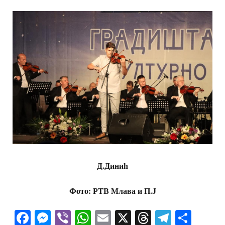
Д.Динић
Фото: РТВ Млава и П.Ј
Facebook
Messenger
Viber
WhatsApp
Email
X
Threads
Telegra
Shar