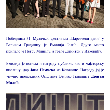
Победница 31. Музичког фестивала „Царевчеви дани“ у
Великом Градишту је Емилија Јелић. Друго место
припало је Петру Минићу, а треће Димитрију Ивковићу.
Емилија је понела и награду публике, као и мајсторску
Јана Немчека
виолину, дар
из Ковачице. Награду јој је
Драган
уручио председник Општине Велико Градиште
Милић
.