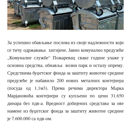
За успешно обављање послова из своје надлежности који
се тичу одржавања хигијене, Јавно комунално предузеће
„Комуналне службе“ Пожаревац сваке године улаже у
основна средства, обнавља возни парк и осталу опрему.
Средствима буџетског фонда за заштиту животне средине
предузеће је набавило 200 нових металних контејнера
(посуда од 1,1м3). Према речима директора Maрка
Марјановића контејнери су купљени по цени 31.650
динара без пдв-а. Вредност добијених средстава за ове
намене из буџетског фонда за заштиту животне средине
је 7.600.000 са пдв-ом.