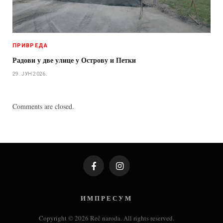
ПРИВРЕДА
Радови у две улице у Острову и Петки
29. ЈУН 2026.
Comments are closed.
Facebook
Instagram
И М П Р Е С У М
Copyright © 2026 Reč naroda. All rights reserved.