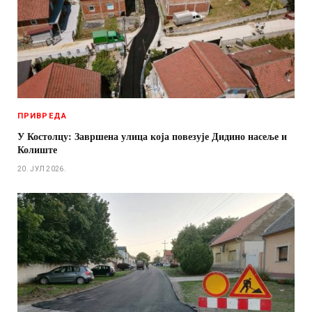
ПРИВРЕДА
У Костолцу: Завршена улица која повезује Дидино насеље и
Колиште
20. ЈУЛ 2026.