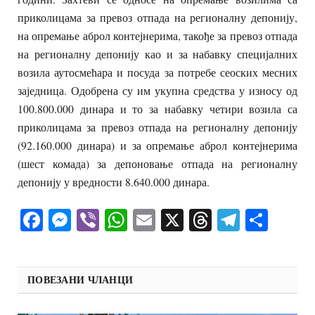
приколицама за превоз отпада на регионалну депонију,
на опремање аброл контејнерима, такође за превоз отпада
на регионалну депонију као и за набавку специјалних
возила аутосмећара и посуда за потребе сеоских месних
заједница. Одобрена су им укупна средства у износу од
100.800.000 динара и то за набавку четири возила са
приколицама за превоз отпада на регионалну депонију
(92.160.000 динара) и за опремање аброл контејнерима
(шест комада) за депоновање отпада на регионалну
депонију у вредности 8.640.000 динара.
Facebook
Messenger
Viber
WhatsApp
Email
X
Threads
Telegra
Shar
ПОВЕЗАНИ ЧЛАНЦИ