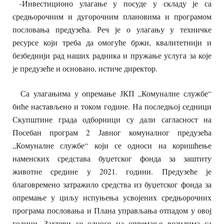
-Инвестиционо улагање у посуде у складу је са
средњорочним и дугорочним плановима и програмом
пословања предузећа. Реч је о улагању у техничке
ресурсе који треба да омогуће бржи, квалитетнији и
безбеднији рад наших радника и пружање услуга за које
је предузеће и основано, истиче директор.
Са улагањима у опремање ЈКП „Комуналне службе“
биће настављено и током године. На последњој седници
Скупштине града одборници су дали сагласност на
Посебан програм 2 Јавног комуналног предузећа
„Комуналне службе“ који се односи на коришћење
наменских средстава буџетског фонда за заштиту
животне средине у 2021. години. Предузеће је
благовремено затражило средства из буџетског фонда за
опремање у циљу испуњења усвојених средњорочних
програма пословања и Плана управљања отпадом у овој
години. Захтеви се односе на опремање возилима са