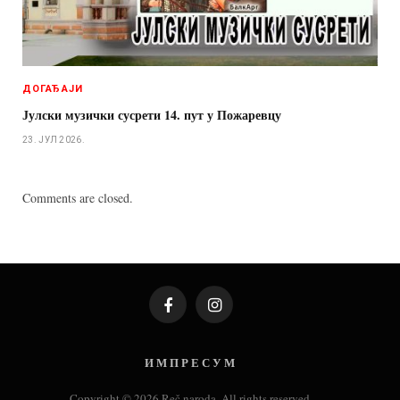
ДОГАЂАЈИ
Јулски музички сусрети 14. пут у Пожаревцу
23. ЈУЛ 2026.
Comments are closed.
Facebook
Instagram
И М П Р Е С У М
Copyright © 2026 Reč naroda. All rights reserved.