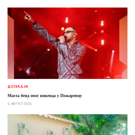
ДОГАЂАЈИ
Магла бенд овог викенда у Пожаревцу
6. АВГУСТ 2026.