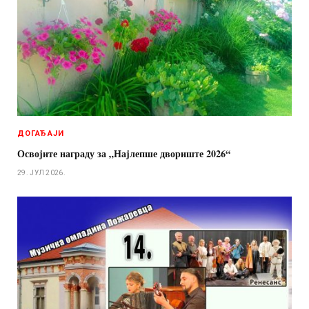
ДОГАЂАЈИ
Освојите награду за „Најлепше двориште 2026“
29. ЈУЛ 2026.