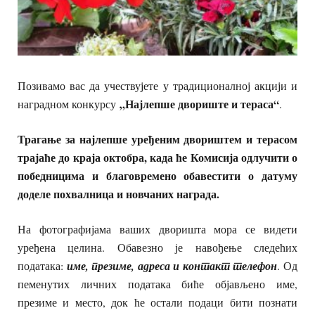
Позивамо вас да учествујете у традиционалној акцији и
„Најле
пше двориште и тераса“
наградном конкурсу
.
Трагање за најлепше уређеним двориштем и терасом
трајаће до краја октобра, када ће Комисија одлучити о
победницима и благовремено обавестити о датуму
доделе похвалница и новчаних награда.
На фотографијама ваших дворишта мора се видети
уређена целина. Обавезно је навођење следећих
података:
име, презиме, адреса и контакт телефон
. Од
пеменутих личних података биће објављено име,
презиме и место, док ће остали подаци бити познати