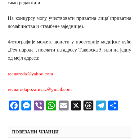
само редакцији.
На конкурсу могу учествовати приватна лица`(приватна
домаћинства и стамбене заједнице).
Фотографије можете донети у просторије медијске куће
„Реч народа“, послати на адресу Таковска 5, или на једну
од мејл адреса:
recnaroda@yahoo.com
recnarodapozarevac@gmail.com
Facebook
Messenger
Viber
WhatsApp
Email
X
Threads
Telegra
Shar
ПОВЕЗАНИ ЧЛАНЦИ