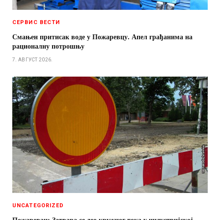
СЕРВИС ВЕСТИ
Смањен притисак воде у Пожаревцу. Апел грађанима на
рационалну потрошњу
7. АВГУСТ 2026.
UNCATEGORIZED
Пожаревац: Затвара се део кружног тока у индустријској