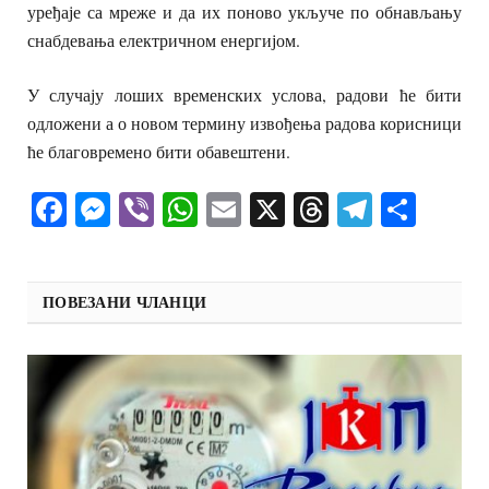
уређаје са мреже и да их поново укључе по обнављању
снабдевања електричном енергијом.
У случају лоших временских услова, радови ће бити
одложени а о новом термину извођења радова корисници
ће благовремено бити обавештени.
Facebook
Messenger
Viber
WhatsApp
Email
X
Threads
Telegra
Shar
ПОВЕЗАНИ ЧЛАНЦИ