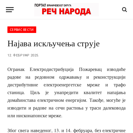
СЕРВИС ВЕСТИ
Најава искључења струје
12. ФЕБРУАР 2025.
Огранак Електродистрибуција Пожаревац изводиће
радове на редовном одржавању и реконструкцији
дистрибутивне електроенергетске мреже и трафо
станица. Циљ је унапредити квалитет напајања
домаћинстава електричном енергијом. Такође, могуће је
изводити и радове на сечи растиња у траси далековода
или нисконапонске мреже.
Због свега наведеног, 13. и 14. фебруара, без електричне