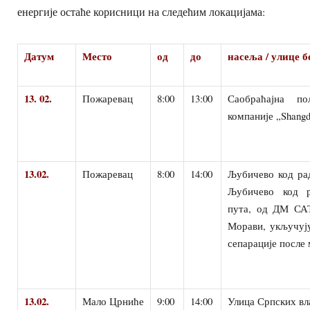
енергије остаће корисници на следећим локацијама:
Датум
Место
од
до
насеља / улице б
13. 02.
Пожаревац
8:00
13:00
Саобраћајна п
компаније „Shang
13.02.
Пожаревац
8:00
14:00
Љубичево код ра
Љубичево код р
пута, од ДМ САТ
Морави, укључују
сепарације после
13.02.
Мало Црниће
9:00
14:00
Улица Српских вл