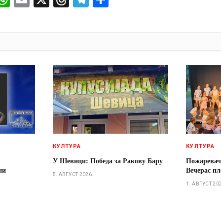
И
КУЛТУРА
КУЛТУРА
У Шевици: Победа за Ракову Бару
Пожаревач
ни
Вечерас пл
5. АВГУСТ 2026.
1. АВГУСТ 20