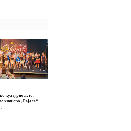
ко културно лето:
ес чланова „Ројала“
26.