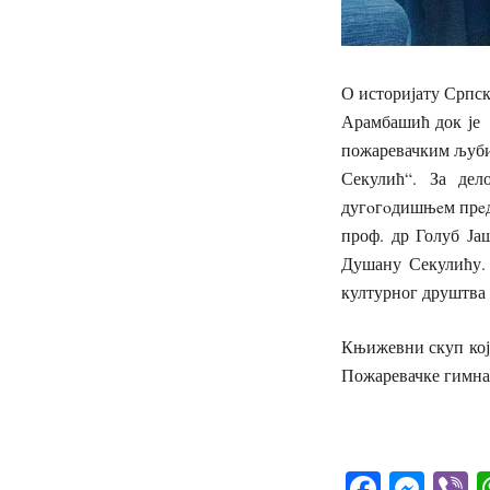
О историјату Српск
Арамбашић док је 
пожаревачким љуби
Секулић“. За дел
дугoгoдишњeм прeд
проф. др Голуб Ја
Душану Секулићу. 
културног друштва
Књижевни скуп кој
Пожаревачке гимна
Facebo
Mes
V