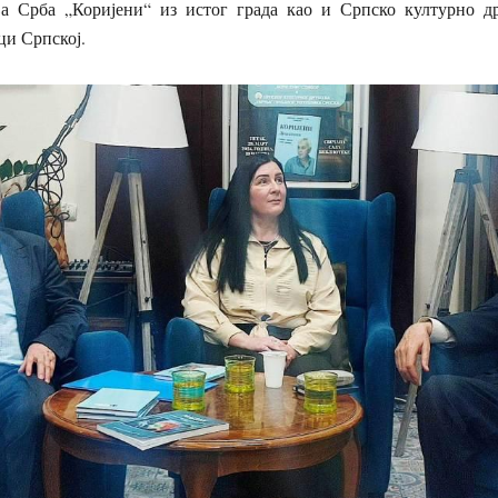
а Срба „Коријени“ из истог града као и Српско културно д
ци Српској.