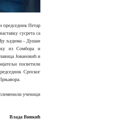
ен председник Петар
аставку сусрета са
еђу људима – Душан
нику из Сомбора и
лавица Јовановић и
ријатељи посветили
редседник Српског
Прњавора.
оплеменили ученици
Влада Винкић