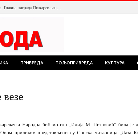
Велика посећеност Костолачког котлића. Главна награда Пожаревљанину
ИКА
ПРИВРЕДА
ПОЉОПРИВРЕДА
КУЛТУРА
 везе
аревачка Народна библиотека „Илија М. Петровић“ била је 
 Овом приликом представљени су Српска читаоница „Лаза Ко