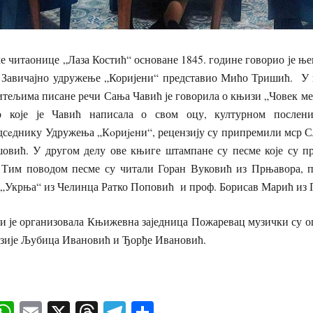
е читаонице „Лаза Костић“ основане 1845. године говорио је њ
Завичајно удружење „Коријени“ представио Мићо Тришић. У н
тељима писане речи Сања Чавић је говорила о књизи „Човек м
о које је Чавић написала о свом оцу, културном после
сeднику Удружења „Кoриjeни“, рецензију су припремили мср С
шовић. У другом делу ове књиге штампане су песме које су п
Тим поводом песме су читали Горан Вуковић из Прњавора, п
 „Укрња“ из Челинца Ратко Поповић и проф. Борисав Марић из 
и је организовала Књижевна заједница Пожаревац музички су 
зије Љубица Ивановић и Ђорђе Ивановић.
ok
senger
iber
WhatsApp
Email
X
Threads
Telegram
Share