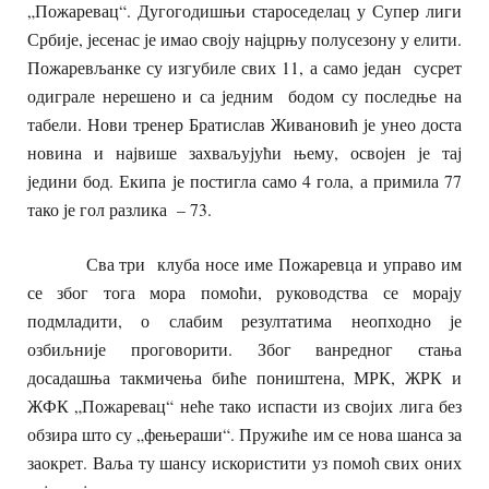
„Пожаревац“. Дугогодишњи староседелац у Супер лиги
Србије, јесенас је имао своју најцрњу полусезону у елити.
Пожаревљанке су изгубиле свих 11, а само један сусрет
одиграле нерешено и са једним бодом су последње на
табели. Нови тренер Братислав Живановић је унео доста
новина и највише захваљујући њему, освојен је тај
једини бод.
Екипа је постигла само 4 гола, а примила 77
тако је гол разлика – 73.
Сва три клуба носе име Пожаревца и управо им
се због тога мора помоћи, руководства се морају
подмладити, о слабим резултатима неопходно је
озбиљније проговорити. Због ванредног стања
досадашња такмичења биће поништена, МРК, ЖРК и
ЖФК „Пожаревац“ неће тако испасти из својих лига без
обзира што су „фењераши“. Пружиће им се нова шанса за
заокрет. Ваља ту шансу искористити уз помоћ свих оних