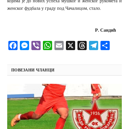
којима је до нових успеха мушког и женског рукомета и
женског фудбала у граду под Чачалицом, стало.
Р. Сандић
Facebook
Messenger
Viber
WhatsApp
Email
X
Threads
Telegra
Shar
ПОВЕЗАНИ ЧЛАНЦИ