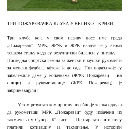
ТРИ ПОЖАРЕВАЧКА КЛУБА У ВЕЛИКОЈ КРИЗИ
Три клуба која у свом називу носе име града
„Пожаревац“: МРК, ЖФК и ЖРК налазе се у веома
тешком стању када су резултатски биланси у питању.
Последња спортска сезона за женски и мушки рукомет и
за женски фудбал, најтежа је до сада. Низ пораза које су
на
забележиле даме у копачкама (ЖФК Пожаревац –
слици
) и рукометашице (ЖРК Пожаревац) је
забрињавајући!
У том резултатском црнилу посебно је тешка одлука
да рукометаши МРК „Пожаревац“ буду избачени из
такмичења у Супер „Б“ лиги – Центар зато што нису
платили котизацију за такмичење. У историји