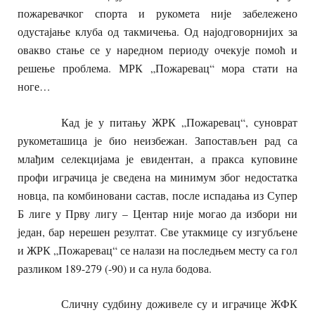
пожаревачког спорта и рукомета није забележено
одустајање клуба од такмичења. Од најодговорнијих за
овакво стање се у наредном периоду очекује помоћ и
решење проблема. МРК „Пожаревац“ мора стати на
ноге…
Кад је у питању ЖРК „Пожаревац“, суноврат
рукометашица је био неизбежан. Запостављен рад са
млађим селекцијама је евидентан, а пракса куповине
профи играчица је сведена на минимум због недостатка
новца, па комбиновани састав, после испадања из Супер
Б лиге у Прву лигу – Центар није могао да избори ни
један, бар нерешен резултат. Све утакмице су изгубљене
и ЖРК „Пожаревац“ се налази на последњем месту са гол
разликом 189-279 (-90) и са нула бодова.
Сличну судбину доживеле су и играчице ЖФК