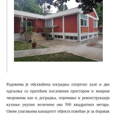
Радовима је обухваћена изградња спортске хале и два
одељења са пратећим пословним простором и мокрим
чворовима као и доградња, опремање и реконструкција
кухиње укупне величине око 500 квадратних метара.
Овим улагањима капацитет објекта повећан је за боравак