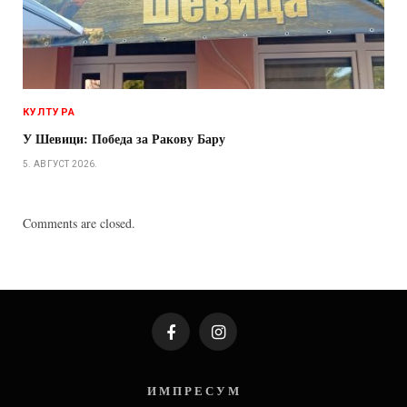
КУЛТУРА
У Шевици: Победа за Ракову Бару
5. АВГУСТ 2026.
Comments are closed.
Facebook
Instagram
И М П Р Е С У М