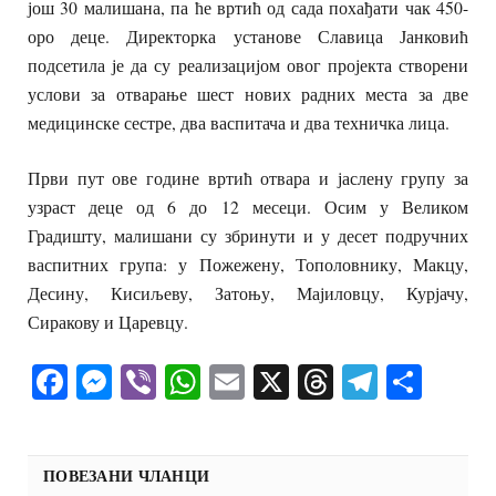
још 30 малишана, па ће вртић од сада похађати чак 450-
оро деце. Директорка установе Славица Јанковић
подсетила је да су реализацијом овог пројекта створени
услови за отварање шест нових радних места за две
медицинске сестре, два васпитача и два техничка лица.
Први пут ове године вртић отвара и јаслену групу за
узраст деце од 6 до 12 месеци. Осим у Великом
Градишту, малишани су збринути и у десет подручних
васпитних група: у Пожежену, Тополовнику, Макцу,
Десину, Кисиљеву, Затоњу, Мајиловцу, Курјачу,
Сиракову и Царевцу.
Facebook
Messenger
Viber
WhatsApp
Email
X
Threads
Telegra
Shar
ПОВЕЗАНИ ЧЛАНЦИ