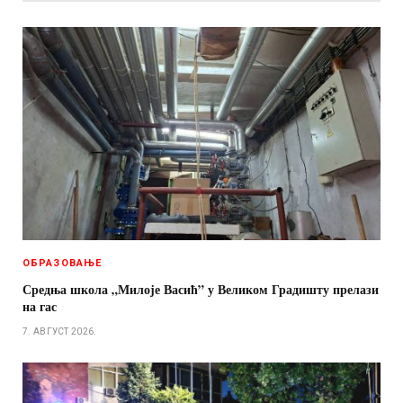
ОБРАЗОВАЊЕ
Средња школа „Милоје Васић” у Великом Градишту прелази
на гас
7. АВГУСТ 2026.