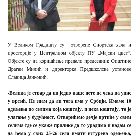
У Великом Градишту су отворене Спортска хала и
просторије у Централном објекту ПУ „Мајски цвет“.
Објекте су на коришћење предали председник Општине
Драган Милић и директорка Предшколске установе
Славица Јанковић.
-Велика је ствар да ни једно наше дете не чека на упис
у вртић. Не знам да ли тога има у Србији. Имамо 10
одељења по селима која коштају, и нека коштају, то је
улагање у будућност. Отворићемо дечје вртиће у свим
селима где се укаже прилике да то урадимо и надам се
да ћемо у свих 25-26 села имати истурена одељења,