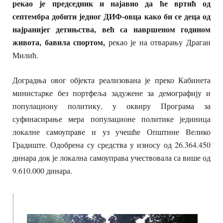
рекао је председник и најавио да ће вртић од
септембра добити једног ДИФ-овца како би се деца од
најранијег детињства, већ са навршеном годином
живота, бавила спортом,
рекао је на отварању Драган
Милић.
Доградња овог објекта реализована је преко Кабинета
министaрке без портфеља задужене за демографију и
популациону политику, у оквиру Програма за
суфинасирање мера популационе политике јединица
локалне самоуправе и уз учешће Општине Велико
Градиште. Одобрена су средства у износу од 26.364.450
динара док је локална самоуправа учествовала са више од
9.610.000 динара.