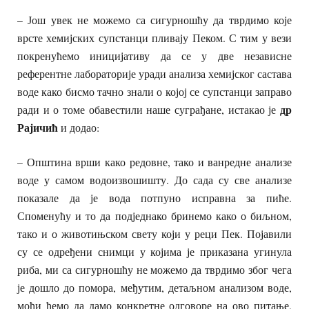
– Још увек не можемо са сигурношћу да тврдимо које
врсте хемијских супстанци пливају Пеком. С тим у вези
покренућемо иницијативу да се у две независне
референтне лабораторије уради анализа хемијског састава
воде како бисмо тачно знали о којој се супстанци заправо
др
ради и о томе обавестили наше суграђане, истакао је
Рајичић
и додао:
– Општина врши како редовне, тако и ванредне анализе
воде у самом водоизвошишту. До сада су све анализе
показале да је вода потпуно исправна за пиће.
Споменућу и то да подједнако бринемо како о биљном,
тако и о животињском свету који у реци Пек. Појавили
су се одређени снимци у којима је приказана угинула
риба, ми са сигурношћу не можемо да тврдимо због чега
је дошло до помора, међутим, детаљном анализом воде,
моћи ћемо да дамо конкретне одговоре на ово питање,