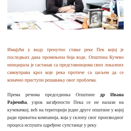
Имајући у виду тренутно стање реке Пек којој је
последњих дана промењена боја воде, Општина Кучево
иницирала је састанак са представницима свих локалних
самоуправа кроз које река протиче са циљем да се
коначно приступи решавању овог проблема.
др Ивана
Према речима председника Општине
Рајичића
, узрок загађености Пека се не налази на
кучевачкој, већ на територији једне друге општине у којој
ради приватна компанија, која у склопу свог производног
процеса испушта одређене супстанце у реку.