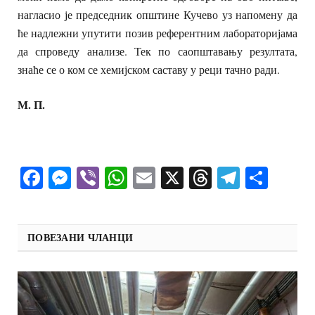
нагласио је председник општине Кучево уз напомену да
ће надлежни упутити позив референтним лабораторијама
да спроведу анализе. Тек по саопштавању резултата,
знаће се о ком се хемијском саставу у реци тачно ради.
М. П.
Facebook
Messenger
Viber
WhatsApp
Email
X
Threads
Telegra
Shar
ПОВЕЗАНИ ЧЛАНЦИ