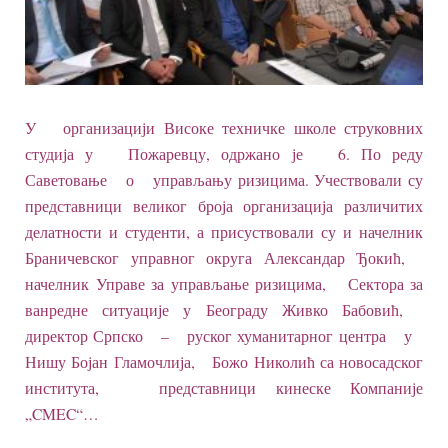
У организацији Високе техничке школе струковних
студија у Пожаревцу, одржано је 6. По реду
Саветовање о управљању ризицима. Учествовали су
представници великог броја организација различитих
делатности и студенти, а присуствовали су и начелник
Браничевског управног округа Александар Ђокић,
начелник Управе за управљање ризицима, Сектора за
ванредне ситуације у Београду Живко Бабовић,
директор Српско – руског хуманитарног центра у
Нишу Бојан Гламочлија, Божо Николић са новосадског
института, представници кинеске Компаније
„CMEC“…