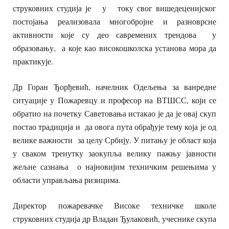
струковних студија је у току свог вишедеценијског
постојања реализовала многобројне и разноврсне
активности које су део савремених трендова у
образовању, а које као високошколска установа мора да
практикује.
Др Горан Ђорђевић, начелник Одељења за ванредне
ситуације у Пожаревцу и професор на ВТШСС, који се
обратио на почетку Саветовања истакао је да је овај скуп
постао традиција и да овога пута обрађује тему која је од
велике важности за целу Србију. У питању је област која
у сваком тренутку заокупља велику пажњу јавности
жељне сазнања о најновијим техничким решењима у
области управљања ризицима.
Директор пожаревачке Високе техничке школе
струковних студија др Владан Ђулаковић, учеснике скупа