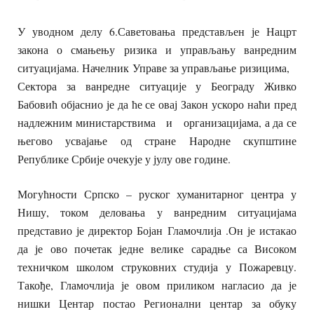
У уводном делу 6.Саветовања представљен је Нацрт
закона о смањењу ризика и управљању ванредним
ситуацијама. Начелник Управе за управљање ризицима,
Сектора за ванредне ситуације у Београду Живко
Бабовић објаснио је да ће се овај Закон ускоро наћи пред
надлежним министарствима и организацијама, а да се
његово усвајање од стране Народне скупштине
Републике Србије очекује у јулу ове године.
Могућности Српско – руског хуманитарног центра у
Нишу, током деловања у ванредним ситуацијама
представио је директор Бојан Гламочлија .Он је истакао
да је ово почетак једне велике сарадње са Високом
техничком школом струковних студија у Пожаревцу.
Такође, Гламочлија је овом приликом нагласио да је
нишки Центар постао Регионални центар за обуку