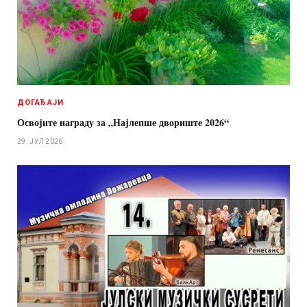
ДОГАЂАЈИ
Освојите награду за „Најлепше двориште 2026“
29. ЈУЛ 2026.