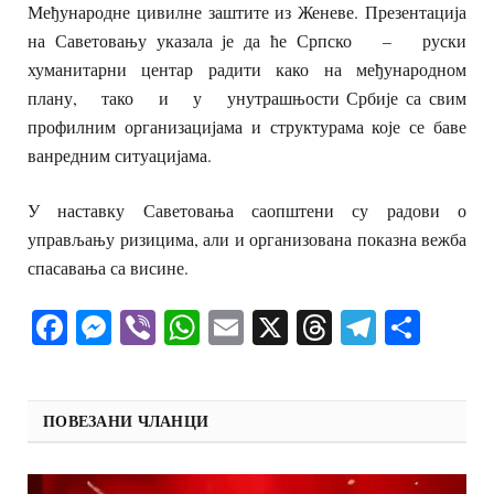
Међународне цивилне заштите из Женеве. Презентација
на Саветовању указала је да ће Српско – руски
хуманитарни центар радити како на међународном
плану, тако и у унутрашњости Србије са свим
профилним организацијама и структурама које се баве
ванредним ситуацијама.
У наставку Саветовања саопштени су радови о
управљању ризицима, али и организована показна вежба
спасавања са висине.
Facebook
Messenger
Viber
WhatsApp
Email
X
Threads
Telegra
Shar
ПОВЕЗАНИ ЧЛАНЦИ