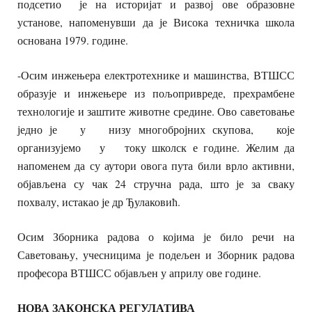
подсетио је на историјат и развој ове образовне
установе, напоменувши да је Висока техничка школа
основана 1979. године.
-Осим инжењера електротехнике и машинства, ВТШСС
образује и инжењере из пољопривреде, прехрамбене
технологије и заштите животне средине. Ово саветовање
једно је у низу многобројних скупова, које
организујемо у току школск е године. Желим да
напоменем да су аутори овога пута били врло активни,
објављена су чак 24 стручна рада, што је за сваку
похвалу, истакао је др Ђулаковић.
Осим Зборника радова о којима је било речи на
Саветовању, учесницима је подељен и Зборник радова
професора ВТШСС објављен у априлу ове године.
НОВА ЗАКОНСКА РЕГУЛАТИВА