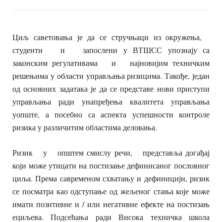
Циљ саветовања је да се стручњаци из окружења,
студенти и запослени у ВТШСС упознају са
законским регулативама и најновијим техничким
решењима у области управљања ризицима. Такође, један
од основних задатака је да се представе нови приступи
управљања ради унапређења квалитета управљања
уопште, а посебно са аспекта успешности контроле
ризика у различитим областима деловања.
Ризик у општем смислу речи, представља догађај
који може утицати на постизање дефинисаног пословног
циља. Према савременом схватању и дефиницији, ризик
се посматра као одступање од жељеног стања које може
имати позитивне и / или негативне ефекте на постизањ
ециљева. Подсећања ради Висока техничка школа