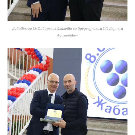
Добитници Октобарских плакета са председником СО Дејаном
Адамовићем