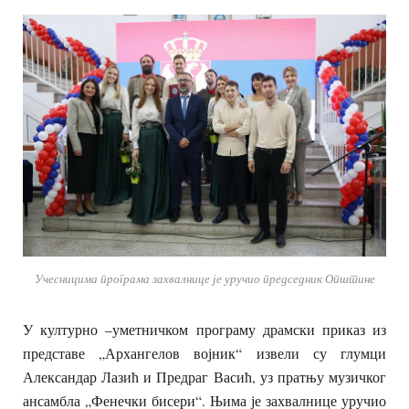
Учесницима програма захвалнице је уручио председник Општине
У културно –уметничком програму драмски приказ из
представе „Архангелов војник“ извели су глумци
Александар Лазић и Предраг Васић, уз пратњу музичког
ансамбла „Фенечки бисери“. Њима је захвалнице уручио