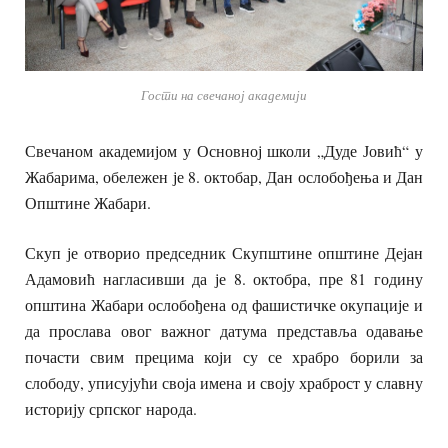
Гости на свечаној академији
Свечаном академијом у Основној школи „Дуде Јовић“ у
Жабарима, обележен је 8. октобар, Дан ослобођења и Дан
Општине Жабари.
Скуп је отворио председник Скупштине општине Дејан
Адамовић нагласивши да је 8. октобра, пре 81 годину
општина Жабари ослобођена од фашистичке окупације и
да прослава овог важног датума представља одавање
почасти свим прецима који су се храбро борили за
слободу, уписујући своја имена и своју храброст у славну
историју српског народа.