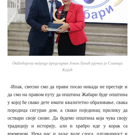
Октобарску награду председник Јован Лукић уручио је Славици
Којић
-Ипак, свесни смо да прави посао никада не престаје и
да смо на правом путу да општина Жабари буде општина
у којој ће свако дете имати квалитетно образовање, свака
породица сигуран дом, а сваки појединац прилику да
оствари своје снове. Да будемо општина која чува своју
традицију и историју, али и храбро иде у корак са
временом. Нека нас и даље воде слога, одговорност и