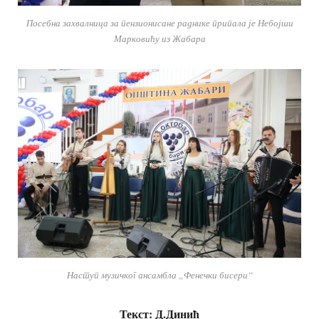
Посебна захвалница за пензионисане раднике припала је Небојши
Марковићу из Жабара
Наступ музичког ансамбла „Фенечки бисери“
Текст: Д.Динић