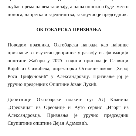
љубав према нашем завичају, а наша општина буде место
поноса, напретка и заједништва, закључио је председник.
ОКТОБАРСКА ПРИЗНАЊА
Поводом празника, Октобарска награда као највише
признање за изузетан допринос у развоју и афирмацији
општине Жабари у 2025. години припала је Славици
Којић из Симићева, директорки Основне школе „Херој
Роса Трифуновић“ у Александровцу. Признање јој је
уручио председник Општине Јован Лукић.
Добитници Октобарске плакете су: АД Кланица
„Ореовица“ из Ореовице и Ауто сервис „Игор“ из
Александровца. Признања је уручио председник
Скупштине општине Дејан Адамовић.