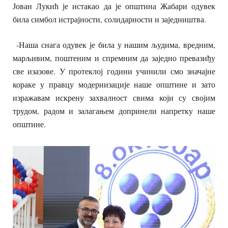
Јован Лукић је истакао да је општина Жабари одувек
била симбол истрајности, солидарности и заједништва.
-Наша снага одувек је била у нашим људима, вредним,
марљивим, поштеним и спремним да заједно превазиђу
све изазове. У протеклој години учинили смо значајне
кораке у правцу модернизације наше општине и зато
изражавам искрену захвалност свима који су својим
трудом, радом и залагањем допринели напретку наше
општине.