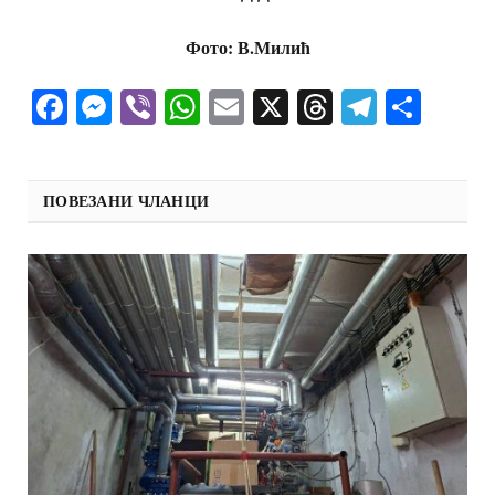
Фото: В.Мили
ћ
Facebook
Messenger
Viber
WhatsApp
Email
X
Threads
Telegra
Shar
ПОВЕЗАНИ ЧЛАНЦИ