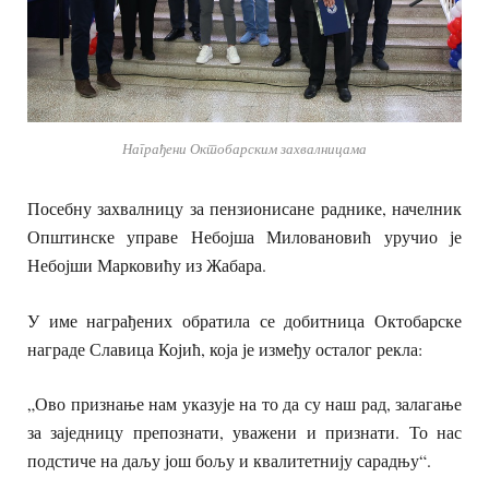
Награђени Октобарским захвалницама
Посебну захвалницу за пензионисане раднике, начелник
Општинске управе Небојша Миловановић уручио је
Небојши Марковићу из Жабара.
У име награђених обратила се добитница Октобарске
награде Славица Којић, која је између осталог рекла:
„Ово признање нам указује на то да су наш рад, залагање
за заједницу препознати, уважени и признати. То нас
подстиче на даљу још бољу и квалитетнију сарадњу“.