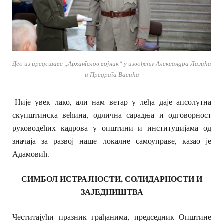
Део из представе „Архангелов војник“ у извођењу Александра Лазића
и Предрага Васића
-Није увек лако, али нам ветар у леђа даје апсолутна
скупштинска већина, одлична сарадња и одговорност
руководећих кадрова у општини и институцијама од
значаја за развој наше локалне самоуправе, казао је
Адамовић.
СИМБОЛ ИСТРАЈНОСТИ, СОЛИДАРНОСТИ И
ЗАЈЕДНИШТВА
Честитајући празник грађанима, председник Општине