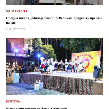
ОБРАЗОВАЊЕ
Средња школа „Милоје Васић” у Великом Градишту прелази
на гас
7. АВГУСТ 2026.
КУЛТУРА
Кучевљани играли за Дом у Стамници