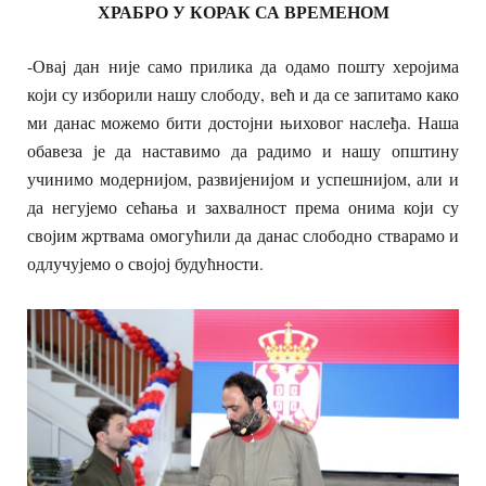
ХРАБРО У КОРАК СА ВРЕМЕНОМ
-Овај дан није само прилика да одамо пошту херојима
који су изборили нашу слободу, већ и да се запитамо како
ми данас можемо бити достојни њиховог наслеђа. Наша
обавеза је да наставимо да радимо и нашу општину
учинимо модернијом, развијенијом и успешнијом, али и
да негујемо сећања и захвалност према онима који су
својим жртвама омогућили да данас слободно стварамо и
одлучујемо о својој будућности.