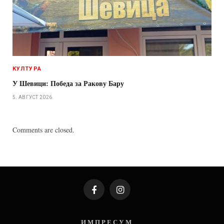
КУЛТУРА
У Шевици: Победа за Ракову Бару
5. АВГУСТ 2026.
Comments are closed.
Facebook
Instagram
И М П Р Е С У М