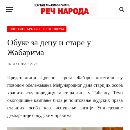
ОПШТИНЕ БРАНИЧЕВСКОГ ОКРУГА
Обуке за децу и старе у
Жабарима
15. ОКТОБАР 2023.
Представници Црвеног крста Жабари посетили су
поводом обележавања Међународног дана старијих особа
хранитељску породицу за стара лица у Тићевцу. Тема
овогодишње кампање била је поштовање људских права
старијих особа као испуњење визије Универзалне
декларације о људским правима.