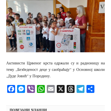
Активисти Црвеног крста одржали су и радионицу на
тему „Безбеденост деце у саобраћају“ у Основној школи
„Дуде Јовић“ у Породину.
Facebook
Messenger
Viber
WhatsApp
Email
X
Threads
Telegra
Shar
ПОВЕЗАНИ ЧЛАНЦИ