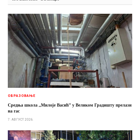
ОБРАЗОВАЊЕ
Средња школа „Милоје Васић” у Великом Градишту прелази
на гас
7. АВГУСТ 2026.