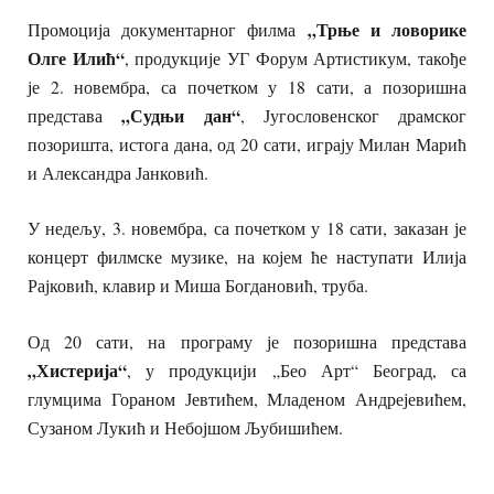
„Трње и ловорике
Промоција документарног филма
Олге Илић“
, продукције УГ Форум Артистикум, такође
је 2. новембра, са почетком у 18 сати, а позоришна
„Судњи дан“
представа
, Југословенског драмског
позоришта, истога дана, од 20 сати, играју Милан Марић
и Александра Јанковић.
У недељу, 3. новембра, са почетком у 18 сати, заказан је
концерт филмске музике, на којем ће наступати Илија
Рајковић, клавир и Миша Богдановић, труба.
Од 20 сати, на програму је позоришна представа
„Хистерија“
, у продукцији „Бео Арт“ Београд, са
глумцима Гораном Јевтићем, Младеном Андрејевићем,
Сузаном Лукић и Небојшом Љубишићем.