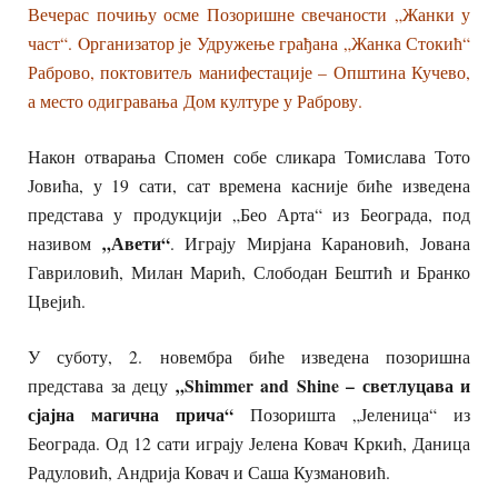
Вечерас почињу осме Позоришне свечаности „Жанки у
част“. Oрганизатор је Удружење грађана „Жанка Стокић“
Раброво, поктовитељ манифестације – Општина Кучево,
а место одигравања
Дом културе у Раброву.
Након отварања Спомен собе сликара Томислава Тото
Јовића, у 19 сати, сат времена касније биће изведена
представа у продукцији „Бео Арта“ из Београда, под
„Авети“
називом
. Играју Мирјана Карановић, Јована
Гавриловић, Милан Марић, Слободан Бештић и Бранко
Цвејић.
У суботу, 2. новембра биће изведена позоришна
„Shimmer and Shine – светлуцава и
представа за децу
сјајна магична прича“
Позоришта „Јеленица“ из
Београда. Од 12 сати играју Јелена Ковач Кркић, Даница
Радуловић, Андрија Ковач и Саша Кузмановић.