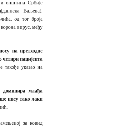
 и општина Србије
јданпека, Ваљева).
ића, од тог броја
 корона вирус, међу
носу на претходне
о четири пацијента
е такође указао на
а доминира млађа
ише нису тако лаки
лић.
амењеној за ковид