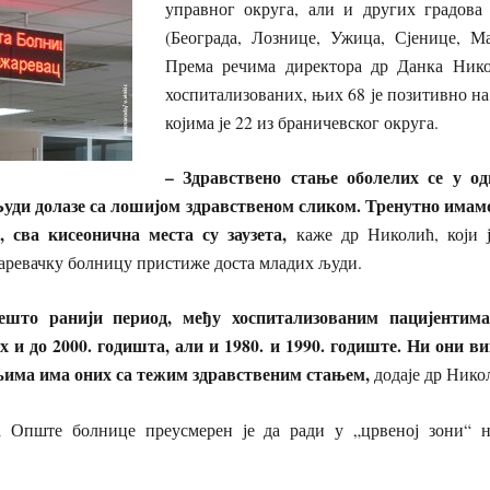
управног округа, али и других градова
(Београда, Лознице, Ужица, Сјенице, Ма
Према речима директора др Данка Никол
хоспитализованих, њих 68 је позитивно на
којима је 22 из браничевског округа.
– Здравствено стање оболелих се у од
уди долазе са лошијом здравственом сликом. Тренутно имам
 сва кисеонична места су заузета,
каже др Николић, који ј
аревачку болницу пристиже доста младих људи.
ешто ранији период, међу хоспитализованим пацијентим
х и до 2000. годишта, али и 1980. и 1990. годиште. Ни они в
њима има оних са тежим здравственим стањем,
додаје др Нико
а Опште болнице преусмерен је да ради у „црвеној зони“ н