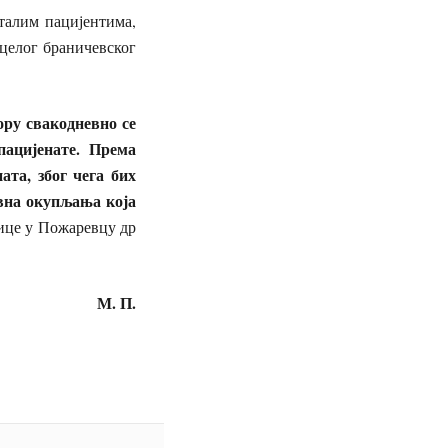
сталим пацијентима,
 целог браничевског
ору свакодневно се
пацијенате. Према
та, због чега бих
овна окупљања која
ице у Пожаревцу др
М. П.