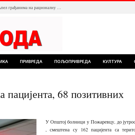
Смањен притисак воде у Пожаревцу. Апел грађанима на рационалну потрошњу
ИКА
ПРИВРЕДА
ПОЉОПРИВРЕДА
КУЛТУРА
а пацијента, 68 позитивних
У Општој болници у Пожаревцу, до јутрос
, смештена су 162 пацијента са терито