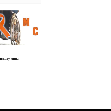
хиљаду лица