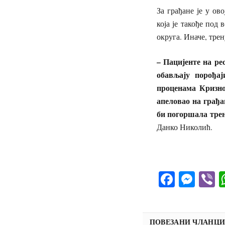
За грађане је у ов
која је такође под
округа. Иначе, трен
– Пацијенте на ре
обављају порођај
проценама Кризног
апеловао на грађа
би погоршала тре
Данко Николић.
Facebo
Mes
V
ПОВЕЗАНИ ЧЛАНЦ