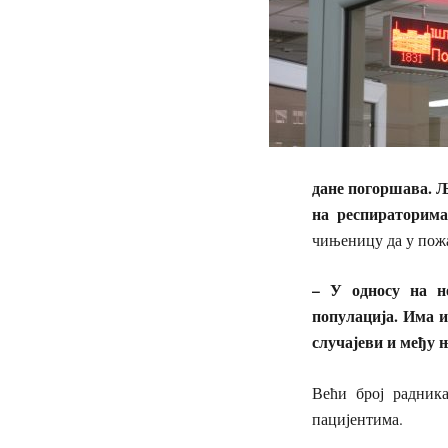
дане погоршава. Љ
на респираторима,
чињеницу да у пож
– У односу на н
популација. Има и
случајеви и међу 
Већи број радник
пацијентима.