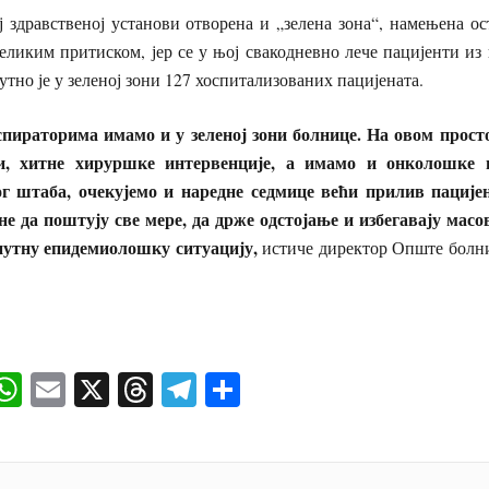
ој здравственој установи отворена и „зелена зона“, намењена о
 великим притиском, јер се у њој свакодневно лече пацијенти из
утно је у зеленој зони 127 хоспитализованих пацијената.
спираторима имамо и у зеленој зони болнице. На овом прост
и, хитне хируршке интервенције, а имамо и онколошке 
 штаба, очекујемо и наредне седмице већи прилив пацијена
не да поштују све мере, да држе одстојање и избегавају мас
нутну епидемиолошку ситуацију,
истиче директор Опште болн
ok
senger
iber
WhatsApp
Email
X
Threads
Telegram
Share
И