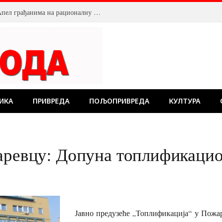
Смањен притисак воде у Пожаревцу. Апел грађанима на рационалну потрошњу
ИКА
ПРИВРЕДА
ПОЉОПРИВРЕДА
КУЛТУРА
аревцу: Допуна топлификацио
Јавно предузеће „Топлификација“ у Пожар