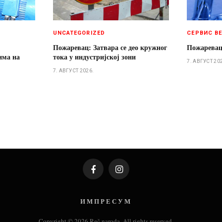
UNCATEGORIZED
СЕРВИС В
Пожаревац: Затвара се део кружног
Пожаревац
има на
тока у индустријској зони
7. АВГУСТ 20
7. АВГУСТ 2026.
Facebook
Instagram
И М П Р Е С У М
Copyright © 2026 Reč naroda. All rights reserved.