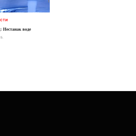
ЕСТИ
: Нестанак воде
26.