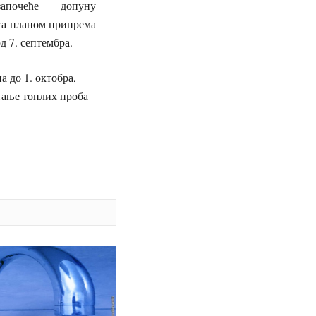
апочеће допуну
са планом припрема
д 7. септембра.
а до 1. октобра,
тање топлих проба