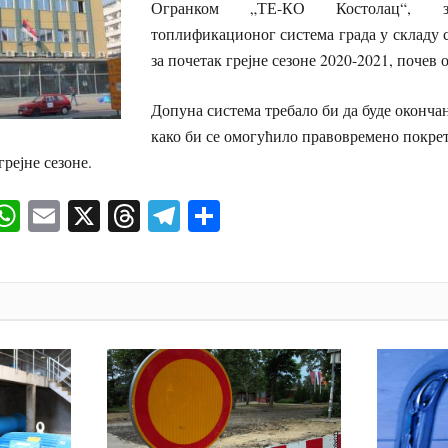
Огранком „ТЕ-КО Костолац“, з
топлификационог система града у складу 
за почетак грејне сезоне 2020-2021, почев о
Допуна система требало би да буде окончан
како би се омогућило правовремено покре
рејне сезоне.
ok
senger
iber
WhatsApp
Email
X
Threads
Telegram
Share
И