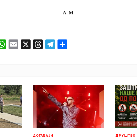
А. М.
ok
senger
iber
WhatsApp
Email
X
Threads
Telegram
Share
И
ДОГАЂАЈИ
ДРУШТВО