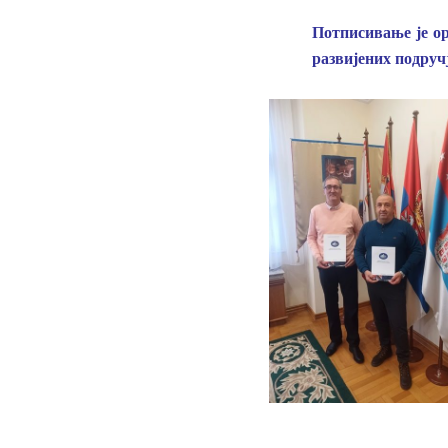
Потписивање је ор
развијених подручј