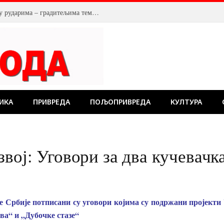
У Костолцу, венци на Спомен обележју рударима – градитељима темеља будућности
ИКА
ПРИВРЕДА
ПОЉОПРИВРЕДА
КУЛТУРА
звој: Уговори за два кучевач
 Србије потписани су уговори којима су подржани пројекти
ва“ и „Дубочке стазе“