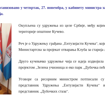
ганизовано у четвртак, 27. новембра, у кабинету министра з
а.
Окупљена су удружења из целе Србије, међу који
територије општине Кучево.
Реч је о Удружењу грађана „Ентузијасти Кучева“, кој
Министартсва за пројекат отварања Клуба за старија 
Друго кучевачко удружење чија се идеја издвојила 
пројектом „Зелена учионица и еко парк „Дубочка пећ
Уговоре са ресорним министром потписали с
представник Удружења „Ентузијасти Кучева“ 
представник „Дубочких стаза“.