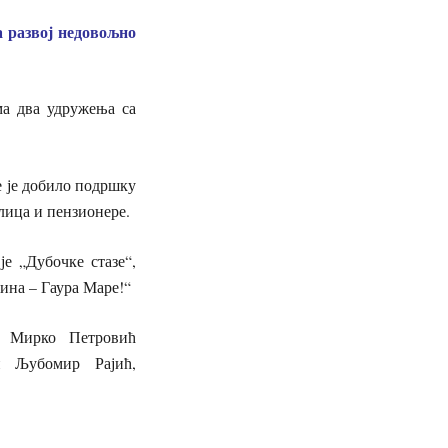
а развој недовољно
ма два удружења са
е је добило подршку
лица и пензионере.
је „Дубочке стазе“,
ина – Гаура Маре!“
у Мирко Петровић
и Љубомир Рајић,