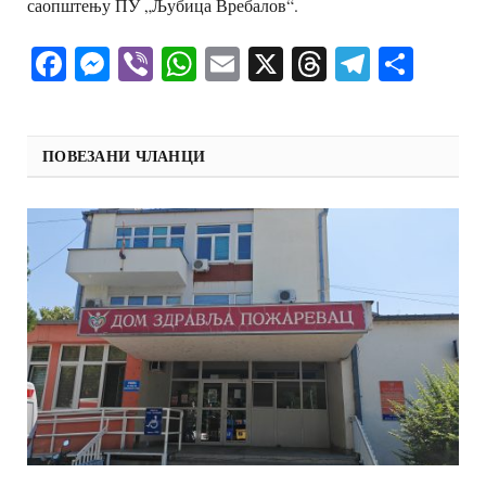
саопштењу ПУ „Љубица Вребалов“.
Facebook
Messenger
Viber
WhatsApp
Email
X
Threads
Telegra
Shar
ПОВЕЗАНИ ЧЛАНЦИ