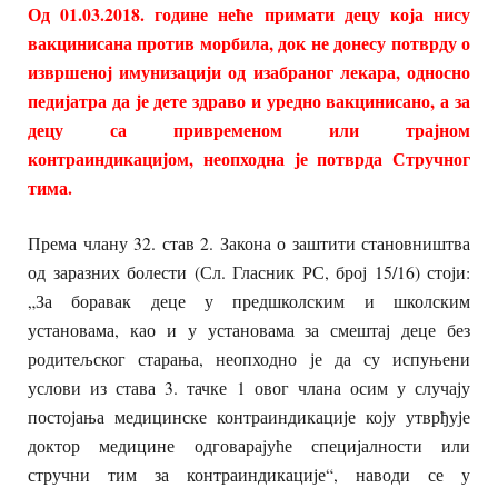
Од 01.03.2018. године неће примати децу која нису
вакцинисана против морбила, док не донесу потврду о
извршеној имунизацији од изабраног лекара, односно
педијатра да је дете здраво и уредно вакцинисано, а за
децу са привременом или трајном
контраиндикацијом, неопходна је потврда Стручног
тима.
Према члану 32. став 2. Закона о заштити становништва
од заразних болести (Сл. Гласник РС, број 15/16) стоји:
„За боравак деце у предшколским и школским
установама, као и у установама за смештај деце без
родитељског старања, неопходно је да су испуњени
услови из става 3. тачке 1 овог члана осим у случају
постојања медицинске контраиндикације коју утврђује
доктор медицине одговарајуће специјалности или
стручни тим за контраиндикације“, наводи се у