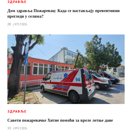
ЗДРАВЉЕ
Дом здравља Пожаревац: Када се настављају превентивни
прегледи у селима?
28. ЈУЛ 2026.
ЗДРАВЉЕ
Савети пожаревачке Хитне помоћи за вреле летње дане
30. ЈУН 2026.