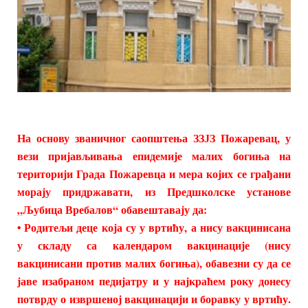
На основу званичног саопштења ЗЗЈЗ Пожаревац, у
вези пријављивања епидемије малих богиња на
територији Града
Пожаревца и мера којих се грађани
морају придржавати, из Предшколске установе
„Љубица Вребалов“ обавештавају да:
• Родитељи деце која су у вртићу, а нису вакцинисана
у складу са календаром вакцинације (нису
вакцинисани против малих богиња), обавезни су да се
јаве изабраном педијатру и у најкраћем року донесу
потврду о извршеној вакцинацији и боравку у вртићу.