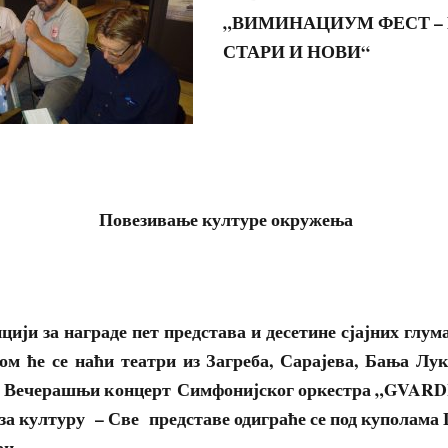
„ВИМИНАЦИУМ ФЕСТ –
СТАРИ И НОВИ“
Повезивање културе окружења
цији за награде пет представа и десетине сјајних глум
м ће се наћи театри из Загреба, Сарајева, Бања Лук
– Вечерашњи к
онцерт Симфонијског оркестра „GVARDI
за културу – Све представе одиграће се под куполама Ц
ан –