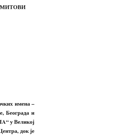
 МИТОВИ
ачких имена –
е, Београда и
A“ у Великој
ентра, док је