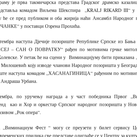
раму је прва такмичарска представа Градског драмско каза
представља комадом Виљема Шекспира „KRALJ RIKARD III“ у 
у ће се пред публиком и оба жирија наћи Ансамбл Народног 
ЧАНКЕ“ у поставци Озрена Прохића.
тембра наступа Дјечије позориште Републике Српске из Бања
ИСЕЈ – САН О ПОВРАТКУ“ рађен по мотивима грчке митоло
Колевске. У петак ће на сцени у Виминацијуму бити приказан
 Милошевић коју изводе чланови Народног позоришта у Београду
иште наступа комадом „ХАСАНАГИНИЦА“ рађеним по мотиви
 Андраша Урбана.
ембра, по уручењу награда а у част победника Првог „В
нд као и Хор и оркестар Српског народног позоришта у Нов
азивом „Рок опера“.
а „Виминациум Фест “ могу се преузети у билет сервису Це
 временских прилика све представе одиграће се у Центру за култ