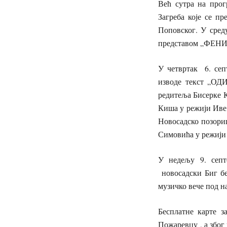
Већ сутра на прог
Загреба које се 
Поповског. У сред
представом „ФЕНИ
У четвртак 6. сеп
изводе текст „ОД
редитеља Бисерке 
Киша у режији Иве
Новосадско позор
Симовића у режији
У недељу 9. септ
новосадски Биг бе
музичко вече под н
Бесплатне карте з
Пожаревцу , а због