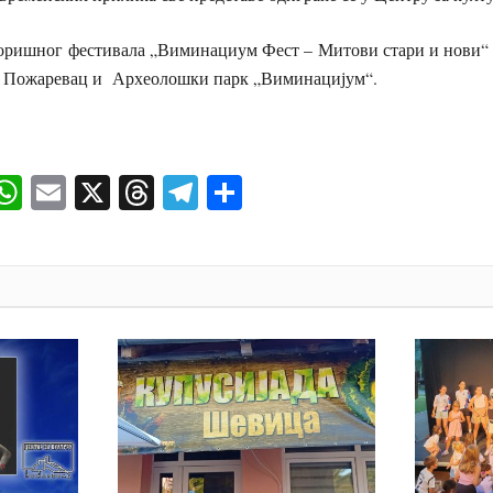
ришног фестивала „Виминациум Фест – Митови стари и нови“ 
 Пожаревац и Археолошки парк „Виминацијум“.
ok
senger
iber
WhatsApp
Email
X
Threads
Telegram
Share
И