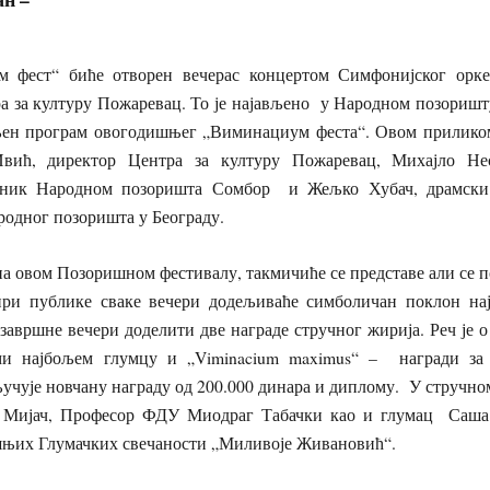
 фест“ биће отворен вечерас концертом Симфонијског орк
а за културу Пожаревац. То је најављено у Народном позоришту
љен програм овогодишњег „Виминациум феста“. Овом прилико
вић, директор Центра за културу Пожаревац, Михајло Нес
ник Народном позоришта Сомбор и Жељко Хубач, драмски
родног позоришта у Београду.
 на овом Позоришном фестивалу, такмичиће се представе али се 
ири публике сваке вечери додељиваће симболичан поклон на
 завршне вечери доделити две награде стручног жирија. Реч је о
ми најбољем глумцу и „Viminacium maximus“ – награди за 
ључује новчану награду од 200.000 динара и диплому. У стручн
 Мијач, Професор ФДУ Миодраг Табачки као и глумац Саша 
њих Глумачких свечаности „Миливоје Живановић“.