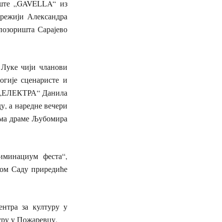
лиште „GAVELLA“ из
режији Александра
позоришта Сарајево
 Луке чији чланови
гије сценаристе и
а „ЕЛЕКТРА“ Данила
, а наредне вечери
ма драме Љубомира
иминациум феста“,
ом Саду приредиће
нтра за културу у
уру у Пожаревцу.