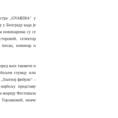
естра „GVARDIA“ у
 у Београду када је
м новинарима су се
торовић, селектор
 писац, новинар и
поред њих такмиче и
јбољем глумцу или
 „Златној фибули“ –
најбољу представу
ом жирију Фестивала
Торлаковић, иначе