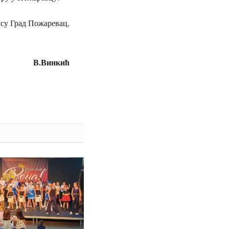
су Град Пожаревац,
В.Винкић