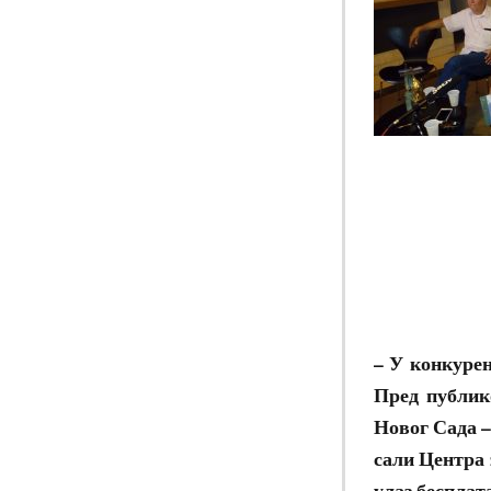
– У конкурен
Пред публико
Новог Сада 
сали Центра 
улаз бесплат