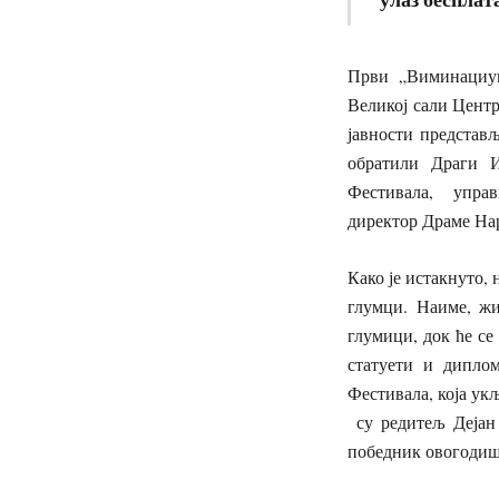
Први „Виминациум
Великој сали Центр
јавности представ
обратили Драги И
Фестивала, управ
директор Драме На
Како је истакнуто,
глумци. Наиме, ж
глумици, док ће се
статуети и дипло
Фестивала, која ук
су редитељ Дејан
победник овогодиш