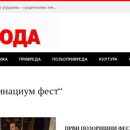
У Костолцу, венци на Спомен обележју рударима – градитељима темеља будућности
ИКА
ПРИВРЕДА
ПОЉОПРИВРЕДА
КУЛТУРА
инациум фест“
ПРВИ ПОЗОРИШНИ ФЕС