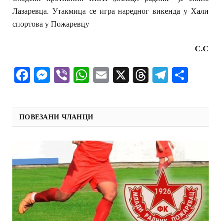
Лазаревца. Утакмица се игра наредног викенда у Хали
спортова у Пожаревцу
С.С
Facebook
Messenger
Viber
WhatsApp
Email
X
Threads
Telegra
Shar
ПОВЕЗАНИ ЧЛАНЦИ