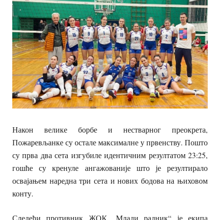
Након велике борбе и нестварног преокрета,
Пожаревљанке су остале максималне у првенству. Пошто
су прва два сета изгубиле идентичним резултатом 23:25,
гошће су кренуле ангажованије што је резултирало
освајањем наредна три сета и нових бодова на њиховом
конту.
Следећи противник ЖОК „Млади радник“ је екипа