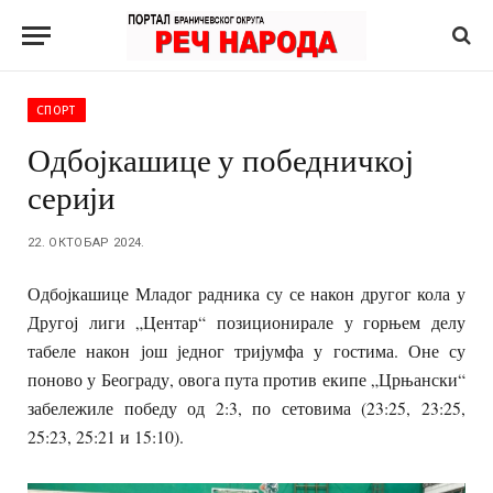
СПОРТ
Одбојкашице у победничкој
серији
22. ОКТОБАР 2024.
Одбојкашице Младог радника су се након другог кола у
Другој лиги „Центар“ позиционирале у горњем делу
табеле након још једног тријумфа у гостима. Оне су
поново у Београду, овога пута против екипе „Црњански“
забележиле победу од 2:3, по сетовима (23:25, 23:25,
25:23, 25:21 и 15:10).