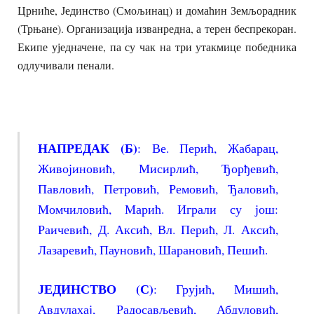
Црниће, Јединство (Смољинац) и домаћин Земљорадник
(Трњане). Организација изванредна, а терен беспрекоран.
Екипе уједначене, па су чак на три утакмице победника
одлучивали пенали.
НАПРЕДАК (Б)
: Ве. Перић, Жабарац,
Живојиновић, Мисирлић, Ђорђевић,
Павловић, Петровић, Ремовић, Ђаловић,
Момчиловић, Марић. Играли су још:
Раичевић, Д. Аксић, Вл. Перић, Л. Аксић,
Лазаревић, Пауновић, Шарановић, Пешић.
ЈЕДИНСТВО (С)
: Грујић, Мишић,
Авдулахај, Радосављевић, Абдуловић,