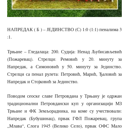
НАПРЕДАК ( Б ) – ЈЕДИНСТВО (С) 1:0 (1:1) пеналима 3
:1.
Трњане – Гледалаца: 200. Судија: Ненад Љубисављевић
(Пожаревац). Стрелци: Ремовић у 20. минуту за
Напредак, а Симоновић у 50. минуту за Јединство.
Стрелци са пенал рулета: Петровић, Марић, Ђаловић за
Напредак и Стојковић за Јединство.
Поводом сеоске славе Петровдана у Трњану је одржан
традиционални Петровдански куп у организацији МЗ
Трњане и ФК Земљорадника, на коме су учествовали:
Напредак (Бубушинац), првак ГФЛ Пожаревац, група
„Млава“, Слога 1945 (Велико Село), првак ОФС Мало